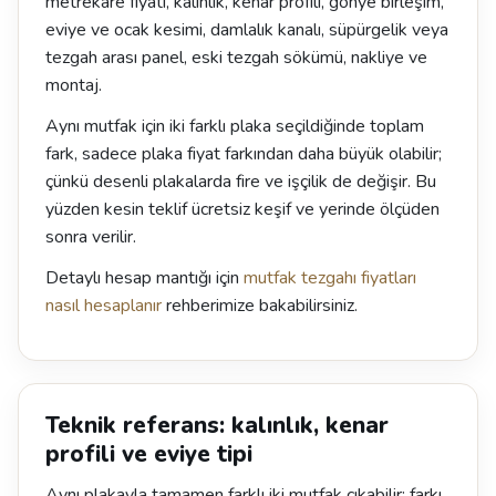
metrekare fiyatı, kalınlık, kenar profili, gönye birleşim,
eviye ve ocak kesimi, damlalık kanalı, süpürgelik veya
tezgah arası panel, eski tezgah sökümü, nakliye ve
montaj.
Aynı mutfak için iki farklı plaka seçildiğinde toplam
fark, sadece plaka fiyat farkından daha büyük olabilir;
çünkü desenli plakalarda fire ve işçilik de değişir. Bu
yüzden kesin teklif ücretsiz keşif ve yerinde ölçüden
sonra verilir.
Detaylı hesap mantığı için
mutfak tezgahı fiyatları
nasıl hesaplanır
rehberimize bakabilirsiniz.
Teknik referans: kalınlık, kenar
profili ve eviye tipi
Aynı plakayla tamamen farklı iki mutfak çıkabilir; farkı