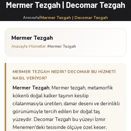
Mermer Tezgah | Decomar Tezgah
/
Mermer Tezgah | Decomar Tezgah
Anasayfa
Mermer Tezgah
Anasayfa
›
Hizmetler
›
Mermer Tezgah
MERMER TEZGAH NEDIR? DECOMAR BU HIZMETI
NASIL VERIYOR?
Mermer Tezgah
, Mermer tezgah, metamorfik
kökenli doğal kalker taşının kesilip
cilalanmasıyla üretilen, damar deseni ve derinlikli
görünümüyle tercih edilen bir doğal taş
yüzeydir. Decomar Tezgah bu yüzeyi İzmir
Menemen'deki tesisinde ölçüye özel keser,