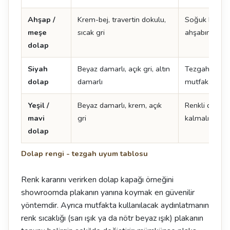
Ahşap /
Krem-bej, travertin dokulu,
Soğuk beyaz 
meşe
sıcak gri
ahşabın tonu
dolap
Siyah
Beyaz damarlı, açık gri, altın
Tezgah açık s
dolap
damarlı
mutfak daha 
Yeşil /
Beyaz damarlı, krem, açık
Renkli dolapt
mavi
gri
kalmalı
dolap
Dolap rengi - tezgah uyum tablosu
Renk kararını verirken dolap kapağı örneğini
showroomda plakanın yanına koymak en güvenilir
yöntemdir. Ayrıca mutfakta kullanılacak aydınlatmanın
renk sıcaklığı (sarı ışık ya da nötr beyaz ışık) plakanın