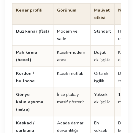
Kenar profili
Görünüm
Maliyet
Not
etkisi
Düz kenar (flat)
Modern ve
Standart
Her ma
sade
uygulan
Pah kırma
Klasik-modern
Düşük
Kenar 
(bevel)
arası
ek işçilik
dayanıkl
Kordon /
Klasik mutfak
Orta ek
Doğal t
bullnose
işçilik
tercih ed
Gönye
İnce plakayı
Yüksek
12 mm 
kalınlaştırma
masif gösterir
ek işçilik
mm gibi
(mitre)
Kaskad /
Adada damar
En
Damar 
sarkıtma
devamlılığı
yüksek
kenarın