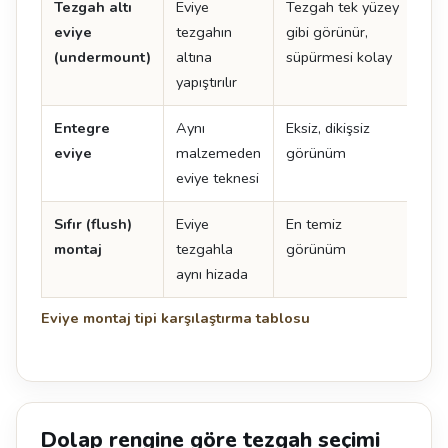
Tezgah altı
Eviye
Tezgah tek yüzey
İşçi
eviye
tezgahın
gibi görünür,
det
(undermount)
altına
süpürmesi kolay
yapıştırılır
Entegre
Aynı
Eksiz, dikişsiz
En 
eviye
malzemeden
görünüm
ma
eviye teknesi
uyg
Sıfır (flush)
Eviye
En temiz
Tol
montaj
tezgahla
görünüm
uyg
aynı hizada
kes
Eviye montaj tipi karşılaştırma tablosu
Dolap rengine göre tezgah seçimi