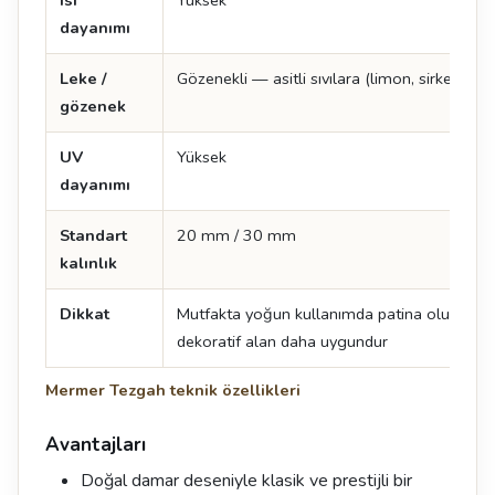
Isı
Yüksek
dayanımı
Leke /
Gözenekli — asitli sıvılara (limon, sirke) hass
gözenek
UV
Yüksek
dayanımı
Standart
20 mm / 30 mm
kalınlık
Dikkat
Mutfakta yoğun kullanımda patina oluşur; b
dekoratif alan daha uygundur
Mermer Tezgah teknik özellikleri
Avantajları
Doğal damar deseniyle klasik ve prestijli bir