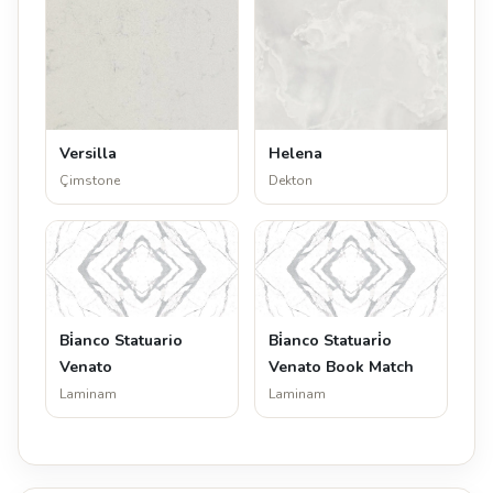
Versilla
Helena
Çimstone
Dekton
Bi̇anco Statuario
Bi̇anco Statuari̇o
Venato
Venato Book Match
Laminam
Laminam