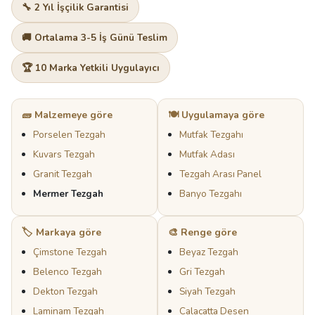
🔧 2 Yıl İşçilik Garantisi
🚚 Ortalama 3-5 İş Günü Teslim
🏆 10 Marka Yetkili Uygulayıcı
🧱 Malzemeye göre
🍽️ Uygulamaya göre
Porselen Tezgah
Mutfak Tezgahı
Kuvars Tezgah
Mutfak Adası
Granit Tezgah
Tezgah Arası Panel
Mermer Tezgah
Banyo Tezgahı
🏷️ Markaya göre
🎨 Renge göre
Çimstone Tezgah
Beyaz Tezgah
Belenco Tezgah
Gri Tezgah
Dekton Tezgah
Siyah Tezgah
Laminam Tezgah
Calacatta Desen