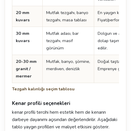
20 mm
Mutfak tezgahı, banyo
En yaygın kuvars k
kuvars
tezgahı, masa tablası
Fiyat/performans 
30 mm
Mutfak adası, bar
Dolgun ve ağır bi
kuvars
tezgahı, masif
dolap taşıma kapa
görünüm
edilir.
20-30 mm
Mutfak, banyo, şömine,
Doğal taşta standa
granit /
merdiven, denizlik
Emprenye gerektir
mermer
Tezgah kalınlığı seçim tablosu
Kenar profili seçenekleri
kenar profili tercihi hem estetik hem de kenarın
darbeye dayanımı açısından değerlendirilir. Aşağıdaki
tablo yaygın profilleri ve maliyet etkisini gösterir.