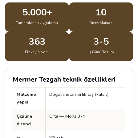
5.000+
10
Tamamlanan Uygulama
Yüzey Markası
363
3-5
Plaka / Model
İş Günü Teslim
Mermer Tezgah teknik özellikleri
Malzeme
Doğal metamorfik taş (kalsit)
yapısı
Çizilme
Orta — Mohs 3-4
direnci