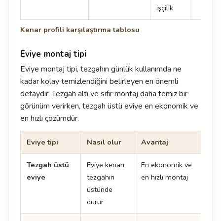
işçilik
Kenar profili karşılaştırma tablosu
Eviye montaj tipi
Eviye montaj tipi, tezgahın günlük kullanımda ne
kadar kolay temizlendiğini belirleyen en önemli
detaydır. Tezgah altı ve sıfır montaj daha temiz bir
görünüm verirken, tezgah üstü eviye en ekonomik ve
en hızlı çözümdür.
Eviye tipi
Nasıl olur
Avantaj
Dik
Tezgah üstü
Eviye kenarı
En ekonomik ve
Ken
eviye
tezgahın
en hızlı montaj
oluş
üstünde
durur