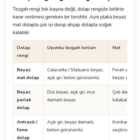
Tezgah rengi tek başına değil, dolap rengiyle birlikte
karar verilmesi gereken bir tercihtir. Aynı plaka beyaz
mat dolapla çok iyi durup ahşap dolapla soğuk
kalabilir.
Dolap
Uyumlu tezgah tonları
Not
rengi
Beyaz
Calacatta / Statuario beyaz,
Ferah ve zam
mat dolap
açık gri, beton görünümlü
beyaz adada ç
Beyaz
Düz beyaz, açık gri, ince
Çok damarlı y
parlak
damarlı beyaz
kalabalık görü
dolap
Antrasit /
Açık gri, beyaz damarlı,
Kontrast yarat
füme
beton görünümlü
seçilirse mu
dolap