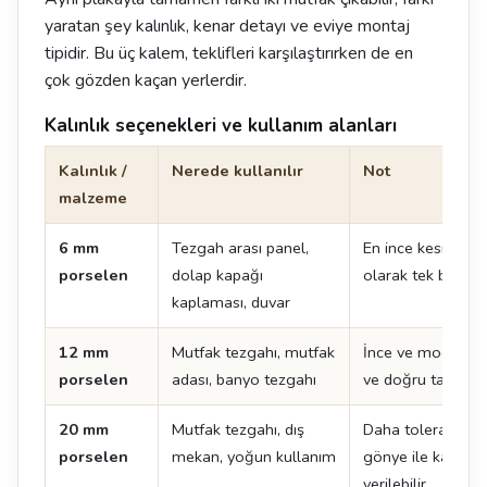
yaratan şey kalınlık, kenar detayı ve eviye montaj
tipidir. Bu üç kalem, teklifleri karşılaştırırken de en
çok gözden kaçan yerlerdir.
Kalınlık seçenekleri ve kullanım alanları
Kalınlık /
Nerede kullanılır
Not
malzeme
6 mm
Tezgah arası panel,
En ince kesit. Te
porselen
dolap kapağı
olarak tek başına
kaplaması, duvar
12 mm
Mutfak tezgahı, mutfak
İnce ve modern çi
porselen
adası, banyo tezgahı
ve doğru taşıma kr
20 mm
Mutfak tezgahı, dış
Daha toleranslı k
porselen
mekan, yoğun kullanım
gönye ile kalın 
verilebilir.