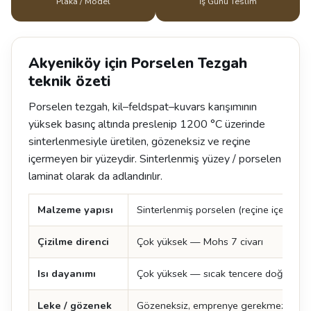
Plaka / Model
İş Günü Teslim
Akyeniköy için Porselen Tezgah
teknik özeti
Porselen tezgah, kil–feldspat–kuvars karışımının
yüksek basınç altında preslenip 1200 °C üzerinde
sinterlenmesiyle üretilen, gözeneksiz ve reçine
içermeyen bir yüzeydir. Sinterlenmiş yüzey / porselen
laminat olarak da adlandırılır.
Malzeme yapısı
Sinterlenmiş porselen (reçine içermez)
Çizilme direnci
Çok yüksek — Mohs 7 civarı
Isı dayanımı
Çok yüksek — sıcak tencere doğrudan 
Leke / gözenek
Gözeneksiz, emprenye gerekmez