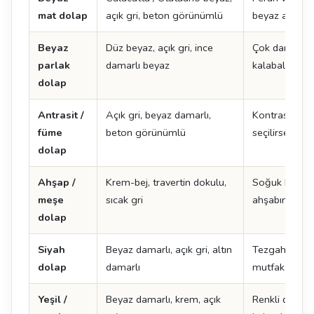
mat dolap
açık gri, beton görünümlü
beyaz adada ç
Beyaz
Düz beyaz, açık gri, ince
Çok damarlı y
parlak
damarlı beyaz
kalabalık görü
dolap
Antrasit /
Açık gri, beyaz damarlı,
Kontrast yarat
füme
beton görünümlü
seçilirse mu
dolap
Ahşap /
Krem-bej, travertin dokulu,
Soğuk beyaz 
meşe
sıcak gri
ahşabın tonu
dolap
Siyah
Beyaz damarlı, açık gri, altın
Tezgah açık s
dolap
damarlı
mutfak daha 
Yeşil /
Beyaz damarlı, krem, açık
Renkli dolapt