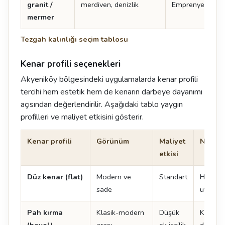
granit /
merdiven, denizlik
Emprenye gerekti
mermer
Tezgah kalınlığı seçim tablosu
Kenar profili seçenekleri
Akyeniköy bölgesindeki uygulamalarda kenar profili
tercihi hem estetik hem de kenarın darbeye dayanımı
açısından değerlendirilir. Aşağıdaki tablo yaygın
profilleri ve maliyet etkisini gösterir.
Kenar profili
Görünüm
Maliyet
Not
etkisi
Düz kenar (flat)
Modern ve
Standart
Her ma
sade
uygulan
Pah kırma
Klasik-modern
Düşük
Kenar 
(bevel)
arası
ek işçilik
dayanıkl