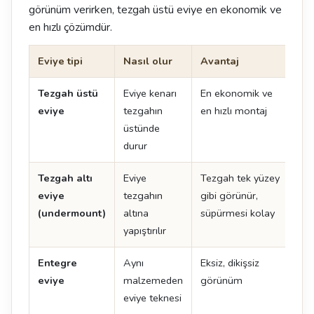
görünüm verirken, tezgah üstü eviye en ekonomik ve
en hızlı çözümdür.
Eviye tipi
Nasıl olur
Avantaj
Dik
Tezgah üstü
Eviye kenarı
En ekonomik ve
Ken
eviye
tezgahın
en hızlı montaj
oluş
üstünde
durur
Tezgah altı
Eviye
Tezgah tek yüzey
İşçi
eviye
tezgahın
gibi görünür,
det
(undermount)
altına
süpürmesi kolay
yapıştırılır
Entegre
Aynı
Eksiz, dikişsiz
En 
eviye
malzemeden
görünüm
ma
eviye teknesi
uyg