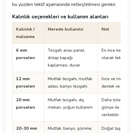
bu yüzden teklif aşamasında netleştirilmesi gerekir.
Kalınlık seçenekleri ve kullanım alanları
Kalınlık /
Nerede kullanılır
Not
malzeme
6 mm
Tezgah arası panel,
En ince kesit. T
porselen
dolap kapağı
olarak tek başın
kaplaması, duvar
12 mm
Mutfak tezgahı, mutfak
İnce ve modern ç
porselen
adası, banyo tezgahı
destek ve doğru 
20 mm
Mutfak tezgahı, dış
Daha toleranslı 
porselen
mekan, yoğun kullanım
gönye ile kalın
verilebilir.
20-30 mm
Mutfak, banyo, şömine,
Doğal taşta stan