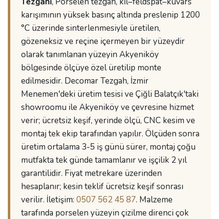
Tezgahı
, Porselen tezgah, kil–feldspat–kuvars
karışımının yüksek basınç altında preslenip 1200
°C üzerinde sinterlenmesiyle üretilen,
gözeneksiz ve reçine içermeyen bir yüzeydir
olarak tanımlanan yüzeyin Akyeniköy
bölgesinde ölçüye özel üretilip monte
edilmesidir. Decomar Tezgah, İzmir
Menemen'deki üretim tesisi ve Çiğli Balatçık'taki
showroomu ile Akyeniköy ve çevresine hizmet
verir; ücretsiz keşif, yerinde ölçü, CNC kesim ve
montaj tek ekip tarafından yapılır. Ölçüden sonra
üretim ortalama 3-5 iş günü sürer, montaj çoğu
mutfakta tek günde tamamlanır ve işçilik 2 yıl
garantilidir. Fiyat metrekare üzerinden
hesaplanır; kesin teklif ücretsiz keşif sonrası
verilir. İletişim:
0507 562 45 87
. Malzeme
tarafında porselen yüzeyin çizilme direnci çok