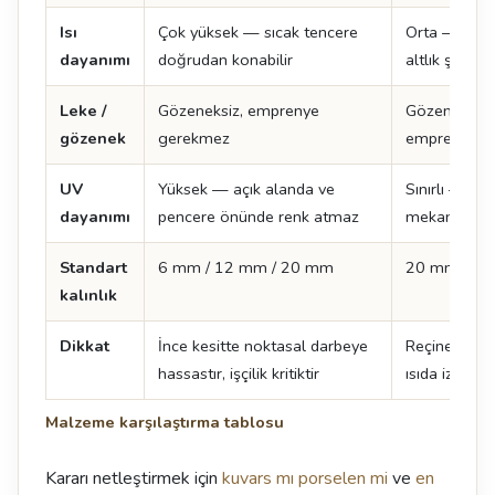
Isı
Çok yüksek — sıcak tencere
Orta — sıcak
dayanımı
doğrudan konabilir
altlık şart
Leke /
Gözeneksiz, emprenye
Gözeneksiz, 
gözenek
gerekmez
emprenye g
UV
Yüksek — açık alanda ve
Sınırlı — sür
dayanımı
pencere önünde renk atmaz
mekan tercih
Standart
6 mm / 12 mm / 20 mm
20 mm / 3
kalınlık
Dikkat
İnce kesitte noktasal darbeye
Reçine içerdi
hassastır, işçilik kritiktir
ısıda iz kalabi
Malzeme karşılaştırma tablosu
Kararı netleştirmek için
kuvars mı porselen mi
ve
en