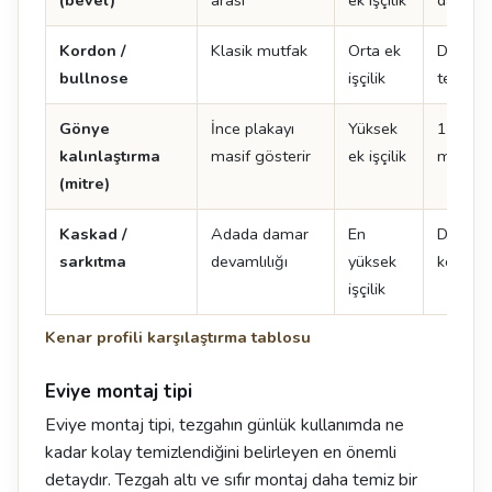
Kordon /
Klasik mutfak
Orta ek
Doğal t
bullnose
işçilik
tercih ed
Gönye
İnce plakayı
Yüksek
12 mm 
kalınlaştırma
masif gösterir
ek işçilik
mm gibi
(mitre)
Kaskad /
Adada damar
En
Damar 
sarkıtma
devamlılığı
yüksek
kenarın
işçilik
Kenar profili karşılaştırma tablosu
Eviye montaj tipi
Eviye montaj tipi, tezgahın günlük kullanımda ne
kadar kolay temizlendiğini belirleyen en önemli
detaydır. Tezgah altı ve sıfır montaj daha temiz bir