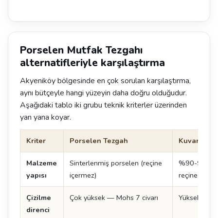
Porselen Mutfak Tezgahı
alternatifleriyle karşılaştırma
Akyeniköy bölgesinde en çok sorulan karşılaştırma,
aynı bütçeyle hangi yüzeyin daha doğru olduğudur.
Aşağıdaki tablo iki grubu teknik kriterler üzerinden
yan yana koyar.
Kriter
Porselen Tezgah
Kuvars Tez
Malzeme
Sinterlenmiş porselen (reçine
%90-93 kuva
yapısı
içermez)
reçine + pi
Çizilme
Çok yüksek — Mohs 7 civarı
Yüksek — M
direnci