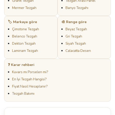
Granit Tezgah
Tezgah Arası Panel
Mermer Tezgah
Banyo Tezgahı
🏷️ Markaya göre
🎨 Renge göre
Çimstone Tezgah
Beyaz Tezgah
Belenco Tezgah
Gri Tezgah
Dekton Tezgah
Siyah Tezgah
Laminam Tezgah
Calacatta Desen
❓ Karar rehberi
Kuvars mı Porselen mi?
En İyi Tezgah Hangisi?
Fiyat Nasıl Hesaplanır?
Tezgah Bakımı