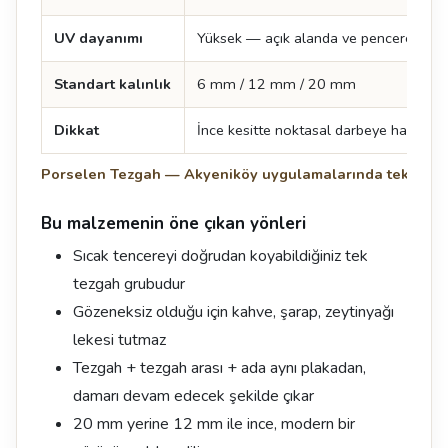
UV dayanımı
Yüksek — açık alanda ve pencere önü
Standart kalınlık
6 mm / 12 mm / 20 mm
Dikkat
İnce kesitte noktasal darbeye hassastır, i
Porselen Tezgah — Akyeniköy uygulamalarında teknik d
Bu malzemenin öne çıkan yönleri
Sıcak tencereyi doğrudan koyabildiğiniz tek
tezgah grubudur
Gözeneksiz olduğu için kahve, şarap, zeytinyağı
lekesi tutmaz
Tezgah + tezgah arası + ada aynı plakadan,
damarı devam edecek şekilde çıkar
20 mm yerine 12 mm ile ince, modern bir