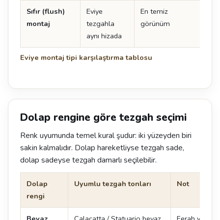
Sıfır (flush)
Eviye
En temiz
Tol
montaj
tezgahla
görünüm
uyg
aynı hizada
kes
Eviye montaj tipi karşılaştırma tablosu
Dolap rengine göre tezgah seçimi
Renk uyumunda temel kural şudur: iki yüzeyden biri
sakin kalmalıdır. Dolap hareketliyse tezgah sade,
dolap sadeyse tezgah damarlı seçilebilir.
Dolap
Uyumlu tezgah tonları
Not
rengi
Beyaz
Calacatta / Statuario beyaz,
Ferah ve zam