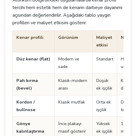
tercihi hem estetik hem de kenarın darbeye dayanımı
açısından değerlendirilir. Aşağıdaki tablo yaygın
profilleri ve maliyet etkisini gösterir.
Kenar profili
Görünüm
Maliyet
Not
etkisi
Düz kenar (flat)
Modern ve
Standart
Her ma
sade
uygulan
Pah kırma
Klasik-modern
Düşük
Kenar 
(bevel)
arası
ek işçilik
dayanıkl
Kordon /
Klasik mutfak
Orta ek
Doğal t
bullnose
işçilik
tercih ed
Gönye
İnce plakayı
Yüksek
12 mm 
kalınlaştırma
masif gösterir
ek işçilik
mm gibi