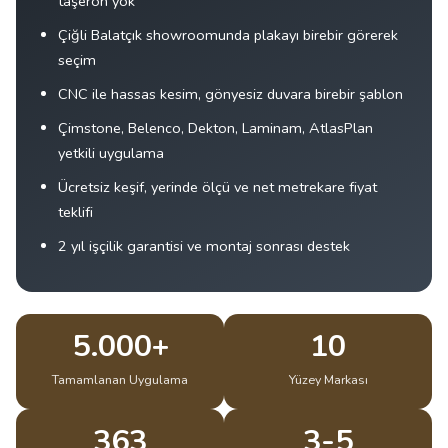
taşeron yok
Çiğli Balatçık showroomunda plakayı birebir görerek
seçim
CNC ile hassas kesim, gönyesiz duvara birebir şablon
Çimstone, Belenco, Dekton, Laminam, AtlasPlan
yetkili uygulama
Ücretsiz keşif, yerinde ölçü ve net metrekare fiyat
teklifi
2 yıl işçilik garantisi ve montaj sonrası destek
5.000+
10
Tamamlanan Uygulama
Yüzey Markası
363
3-5