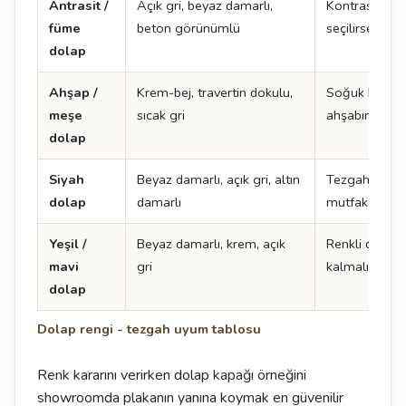
Antrasit /
Açık gri, beyaz damarlı,
Kontrast yarat
füme
beton görünümlü
seçilirse mu
dolap
Ahşap /
Krem-bej, travertin dokulu,
Soğuk beyaz 
meşe
sıcak gri
ahşabın tonu
dolap
Siyah
Beyaz damarlı, açık gri, altın
Tezgah açık s
dolap
damarlı
mutfak daha 
Yeşil /
Beyaz damarlı, krem, açık
Renkli dolapt
mavi
gri
kalmalı
dolap
Dolap rengi - tezgah uyum tablosu
Renk kararını verirken dolap kapağı örneğini
showroomda plakanın yanına koymak en güvenilir