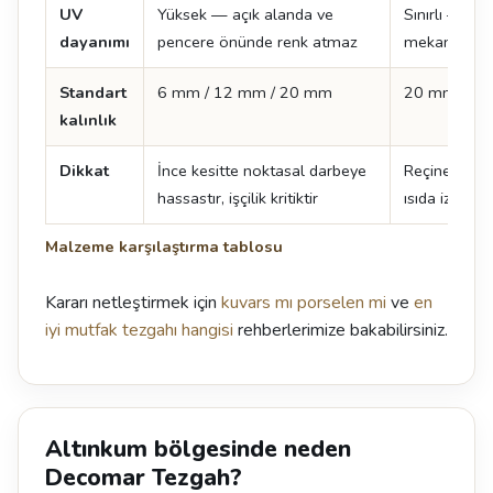
UV
Yüksek — açık alanda ve
Sınırlı — sür
dayanımı
pencere önünde renk atmaz
mekan tercih
Standart
6 mm / 12 mm / 20 mm
20 mm / 3
kalınlık
Dikkat
İnce kesitte noktasal darbeye
Reçine içerdi
hassastır, işçilik kritiktir
ısıda iz kalabi
Malzeme karşılaştırma tablosu
Kararı netleştirmek için
kuvars mı porselen mi
ve
en
iyi mutfak tezgahı hangisi
rehberlerimize bakabilirsiniz.
Altınkum bölgesinde neden
Decomar Tezgah?