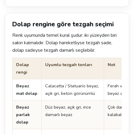
Dolap rengine göre tezgah seçimi
Renk uyumunda temel kural şudur: iki yüzeyden biri
sakin kalmalıdır. Dolap hareketliyse tezgah sade,
dolap sadeyse tezgah damarlı seçilebilir.
Dolap
Uyumlu tezgah tonları
Not
rengi
Beyaz
Calacatta / Statuario beyaz,
Ferah ve zam
mat dolap
açık gri, beton görünümlü
beyaz adada ç
Beyaz
Düz beyaz, açık gri, ince
Çok damarlı y
parlak
damarlı beyaz
kalabalık görü
dolap