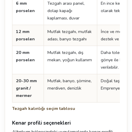
6 mm
Tezgah arası panel,
En ince kesit. T
porselen
dolap kapağı
olarak tek başın
kaplaması, duvar
12 mm
Mutfak tezgahı, mutfak
İnce ve modern ç
porselen
adası, banyo tezgahı
destek ve doğru 
20 mm
Mutfak tezgahı, dış
Daha toleranslı 
porselen
mekan, yoğun kullanım
gönye ile kalın
verilebilir.
20-30 mm
Mutfak, banyo, şömine,
Doğal taşta stan
granit /
merdiven, denizlik
Emprenye gerekti
mermer
Tezgah kalınlığı seçim tablosu
Kenar profili seçenekleri
Altınkum bölgesindeki uygulamalarda kenar profili