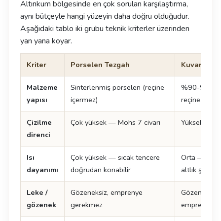
Altınkum bölgesinde en çok sorulan karşılaştırma,
aynı bütçeyle hangi yüzeyin daha doğru olduğudur.
Aşağıdaki tablo iki grubu teknik kriterler üzerinden
yan yana koyar.
Kriter
Porselen Tezgah
Kuvars Tez
Malzeme
Sinterlenmiş porselen (reçine
%90-93 kuva
yapısı
içermez)
reçine + pi
Çizilme
Çok yüksek — Mohs 7 civarı
Yüksek — M
direnci
Isı
Çok yüksek — sıcak tencere
Orta — sıcak
dayanımı
doğrudan konabilir
altlık şart
Leke /
Gözeneksiz, emprenye
Gözeneksiz, 
gözenek
gerekmez
emprenye g