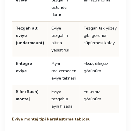
üstünde
durur
Tezgah altı
Eviye
Tezgah tek yüzey
İşçi
eviye
tezgahın
gibi görünür,
det
(undermount)
altına
süpürmesi kolay
yapıştırılır
Entegre
Aynı
Eksiz, dikişsiz
En 
eviye
malzemeden
görünüm
ma
eviye teknesi
uyg
Sıfır (flush)
Eviye
En temiz
Tol
montaj
tezgahla
görünüm
uyg
aynı hizada
kes
Eviye montaj tipi karşılaştırma tablosu