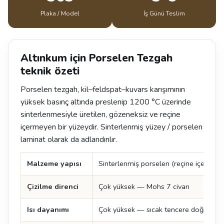
Plaka / Model
İş Günü Teslim
Altınkum için Porselen Tezgah
teknik özeti
Porselen tezgah, kil–feldspat–kuvars karışımının
yüksek basınç altında preslenip 1200 °C üzerinde
sinterlenmesiyle üretilen, gözeneksiz ve reçine
içermeyen bir yüzeydir. Sinterlenmiş yüzey / porselen
laminat olarak da adlandırılır.
Malzeme yapısı
Sinterlenmiş porselen (reçine içermez)
Çizilme direnci
Çok yüksek — Mohs 7 civarı
Isı dayanımı
Çok yüksek — sıcak tencere doğrudan 