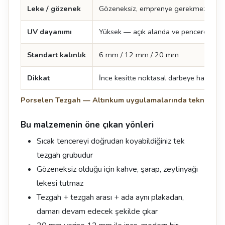
Leke / gözenek
Gözeneksiz, emprenye gerekmez
UV dayanımı
Yüksek — açık alanda ve pencere önü
Standart kalınlık
6 mm / 12 mm / 20 mm
Dikkat
İnce kesitte noktasal darbeye hassastır, i
Porselen Tezgah — Altınkum uygulamalarında teknik değ
Bu malzemenin öne çıkan yönleri
Sıcak tencereyi doğrudan koyabildiğiniz tek
tezgah grubudur
Gözeneksiz olduğu için kahve, şarap, zeytinyağı
lekesi tutmaz
Tezgah + tezgah arası + ada aynı plakadan,
damarı devam edecek şekilde çıkar