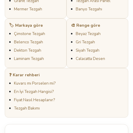
Granit Tezgah
Tezgah Arası Panel
Mermer Tezgah
Banyo Tezgahı
🏷️ Markaya göre
🎨 Renge göre
Çimstone Tezgah
Beyaz Tezgah
Belenco Tezgah
Gri Tezgah
Dekton Tezgah
Siyah Tezgah
Laminam Tezgah
Calacatta Desen
❓ Karar rehberi
Kuvars mı Porselen mi?
En İyi Tezgah Hangisi?
Fiyat Nasıl Hesaplanır?
Tezgah Bakımı