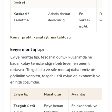
(mitre)
Kaskad /
Adada damar
En
Damar 
sarkıtma
devamlılığı
yüksek
kenarın
işçilik
Kenar profili karşılaştırma tablosu
Eviye montaj tipi
Eviye montaj tipi, tezgahın günlük kullanımda ne
kadar kolay temizlendiğini belirleyen en önemli
detaydır. Tezgah altı ve sıfır montaj daha temiz bir
görünüm verirken, tezgah üstü eviye en ekonomik ve
en hızlı çözümdür.
Eviye tipi
Nasıl olur
Avantaj
Dik
Tezgah üstü
Eviye kenarı
En ekonomik ve
Ken
eviye
tezgahın
en hızlı montaj
oluş