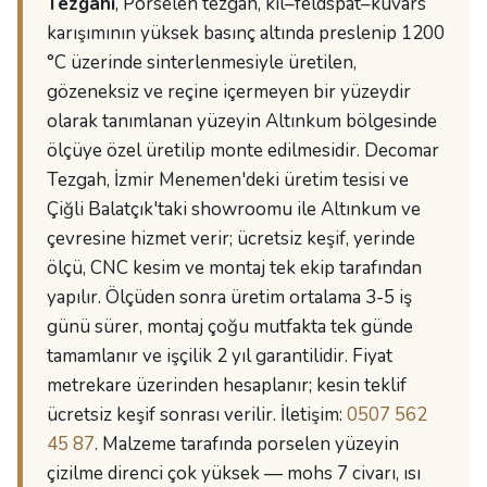
Tezgahı
, Porselen tezgah, kil–feldspat–kuvars
karışımının yüksek basınç altında preslenip 1200
°C üzerinde sinterlenmesiyle üretilen,
gözeneksiz ve reçine içermeyen bir yüzeydir
olarak tanımlanan yüzeyin Altınkum bölgesinde
ölçüye özel üretilip monte edilmesidir. Decomar
Tezgah, İzmir Menemen'deki üretim tesisi ve
Çiğli Balatçık'taki showroomu ile Altınkum ve
çevresine hizmet verir; ücretsiz keşif, yerinde
ölçü, CNC kesim ve montaj tek ekip tarafından
yapılır. Ölçüden sonra üretim ortalama 3-5 iş
günü sürer, montaj çoğu mutfakta tek günde
tamamlanır ve işçilik 2 yıl garantilidir. Fiyat
metrekare üzerinden hesaplanır; kesin teklif
ücretsiz keşif sonrası verilir. İletişim:
0507 562
45 87
. Malzeme tarafında porselen yüzeyin
çizilme direnci çok yüksek — mohs 7 civarı, ısı