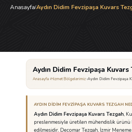
Anasayfa
Aydın Didim Fevzipaşa Kuvars Tez
/
Aydın Didim Fevzipaşa Kuvars
Anasayfa
›
Hizmet Bölgelerimiz
›
Aydın Didim Fevzipaşa 
AYDIN DIDIM FEVZIPAŞA KUVARS TEZGAH NEDI
Aydın Didim Fevzipaşa Kuvars Tezgah
, K
preslenmesiyle üretilen mühendislik ürünü 
edilmesidir. Decomar Tezgah, İzmir Menemen'd