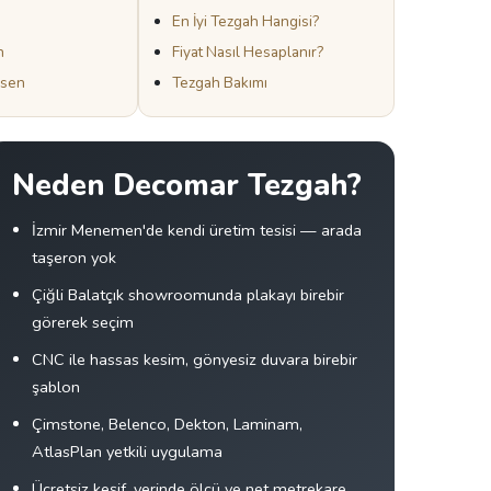
En İyi Tezgah Hangisi?
h
Fiyat Nasıl Hesaplanır?
esen
Tezgah Bakımı
Neden Decomar Tezgah?
İzmir Menemen'de kendi üretim tesisi — arada
taşeron yok
Çiğli Balatçık showroomunda plakayı birebir
görerek seçim
CNC ile hassas kesim, gönyesiz duvara birebir
şablon
Çimstone, Belenco, Dekton, Laminam,
AtlasPlan yetkili uygulama
Ücretsiz keşif, yerinde ölçü ve net metrekare