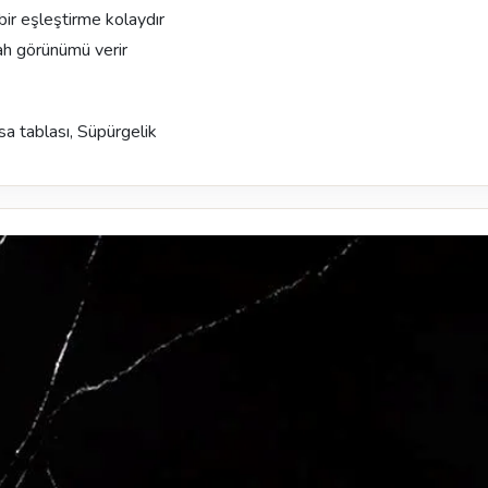
bir eşleştirme kolaydır
ah görünümü verir
a tablası, Süpürgelik