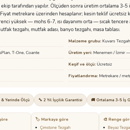
 ekip tarafından yapılır. Ölçüden sonra üretim ortalama 3-5
 Fiyat metrekare üzerinden hesaplanır; kesin teklif ücretsiz keş
nci yüksek — mohs 6-7, ısı dayanımı orta — sıcak tencere altı
tfak tezgahı, mutfak adası, banyo tezgahı, masa tablası.
Malzeme grubu:
Kuvars Tezga
sPlan, T-One, Coante
Üretim yeri:
Menemen / İzmir — 
Keşif ve ölçü:
Ücretsiz
Fiyatlandırma:
Metrekare / metre
f & Yerinde Ölçü
🔧 2 Yıl İşçilik Garantisi
🚚 Ortalama 3-5 İş 
göre
🏷️ Markaya göre
🎨 Renge gör
Çimstone Tezgah
Beyaz Tezg