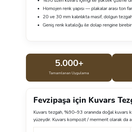
%90 üzeri kuvars içeriği ile yüksek çizilme di
Homojen renk yapısı — plakalar arası ton fa
20 ve 30 mm kalınlıkta masif, dolgun tezg
Geniş renk kataloğu ile dolap rengine birebi
5.000+
Tamamlanan Uygulama
Fevzipaşa için Kuvars Tez
Kuvars tezgah, %90–93 oranında doğal kuvars kır
yüzeydir. Kuvars kompozit / mermerit olarak da adl