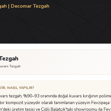
gah | Decomar Tezgah
 Tezgah
Kuvars Tezgah
R, NASIL YAPILIR?
uvars tezgah, %90–93 oranında doğal kuvars kırığının polim
bir kompozit yüzeydir olarak tanımlanan yüzeyin Fevzipaşa 
eki üretim tesisi ve Çiğli Balatçık'taki showroomu ile Fevz