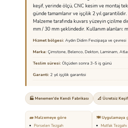
keşif, yerinde ölçü, CNC kesim ve montaj tek
günde tamamlanır ve işçilik 2 yıl garantilidir.
Malzeme tarafında kuvars yüzeyin çizilme dire
mm / 30 mm şeklindedir. Kullanım alanları: mu
Hizmet bölgesi:
Aydın Didim Fevzipaşa ve çevresi
Marka:
Çimstone, Belenco, Dekton, Laminam, Atla
Teslim süresi:
Ölçüden sonra 3-5 iş günü
Garanti:
2 yıl işçilik garantisi
🏭 Menemen'de Kendi Fabrikası
📐 Ücretsiz Keşi
🧱 Malzemeye göre
🍽️ Uygulamaya 
Porselen Tezgah
Mutfak Tezgahı