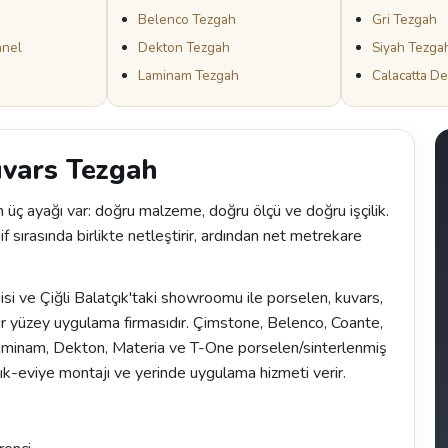
Belenco Tezgah
Gri Tezgah
anel
Dekton Tezgah
Siyah Tezga
Laminam Tezgah
Calacatta D
uvars Tezgah
n üç ayağı var: doğru malzeme, doğru ölçü ve doğru işçilik.
 sırasında birlikte netleştirir, ardından net metrekare
 ve Çiğli Balatçık'taki showroomu ile porselen, kuvars,
r yüzey uygulama firmasıdır. Çimstone, Belenco, Coante,
Laminam, Dekton, Materia ve T-One porselen/sinterlenmiş
ık-eviye montajı ve yerinde uygulama hizmeti verir.