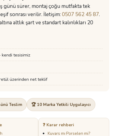
 iş günü sürer, montaj çoğu mutfakta tek
if sonrası verilir. İletişim:
0507 562 45 87
.
na altlık şart ve standart kalınlıkları 20
h
kendi tesisimiz
tül üzerinden net teklif
Günü Teslim
🏆 10 Marka Yetkili Uygulayıcı
e
❓ Karar rehberi
ah
Kuvars mı Porselen mi?