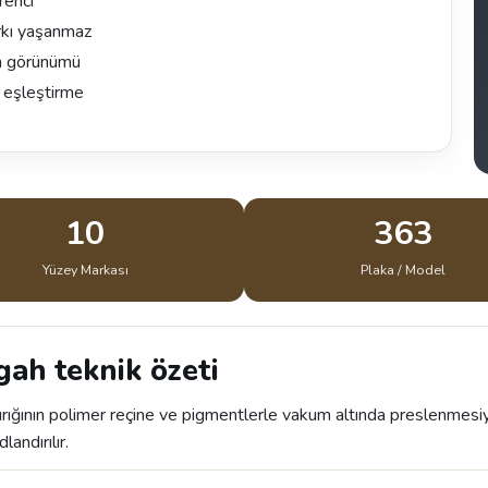
renci
rkı yaşanmaz
ah görünümü
r eşleştirme
10
363
Yüzey Markası
Plaka / Model
gah teknik özeti
ığının polimer reçine ve pigmentlerle vakum altında preslenmesiy
andırılır.