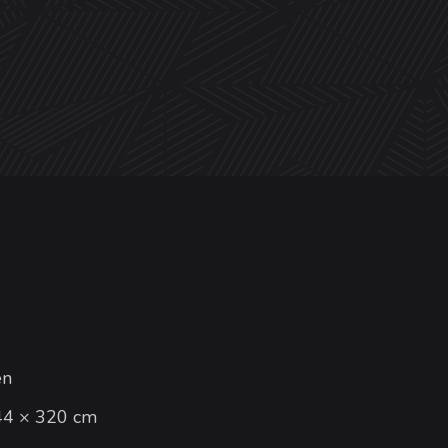
en
144 × 320 cm