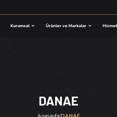
a
Kurumsal
Ürünler ve Markalar
Hizme
DANAE
Anasayfa
DANAE
/