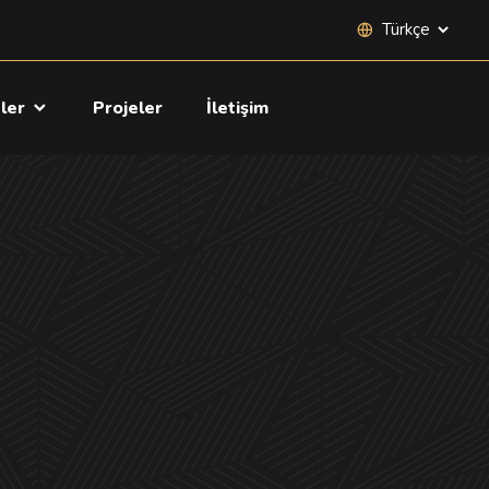
Site dili seçimi
tler
Projeler
İletişim