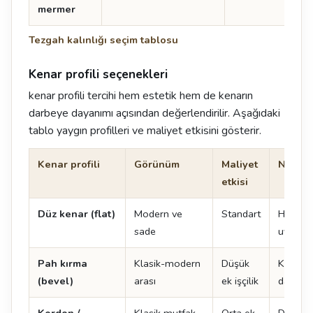
mermer
Tezgah kalınlığı seçim tablosu
Kenar profili seçenekleri
kenar profili tercihi hem estetik hem de kenarın
darbeye dayanımı açısından değerlendirilir. Aşağıdaki
tablo yaygın profilleri ve maliyet etkisini gösterir.
Kenar profili
Görünüm
Maliyet
Not
etkisi
Düz kenar (flat)
Modern ve
Standart
Her ma
sade
uygulan
Pah kırma
Klasik-modern
Düşük
Kenar 
(bevel)
arası
ek işçilik
dayanıkl