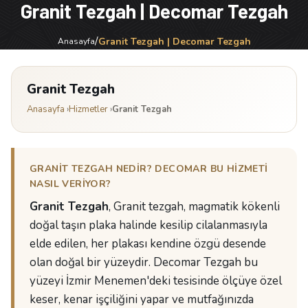
Granit Tezgah | Decomar Tezgah
/
Granit Tezgah | Decomar Tezgah
Anasayfa
Granit Tezgah
Anasayfa
›
Hizmetler
›
Granit Tezgah
GRANIT TEZGAH NEDIR? DECOMAR BU HIZMETI
NASIL VERIYOR?
Granit Tezgah
, Granit tezgah, magmatik kökenli
doğal taşın plaka halinde kesilip cilalanmasıyla
elde edilen, her plakası kendine özgü desende
olan doğal bir yüzeydir. Decomar Tezgah bu
yüzeyi İzmir Menemen'deki tesisinde ölçüye özel
keser, kenar işçiliğini yapar ve mutfağınızda