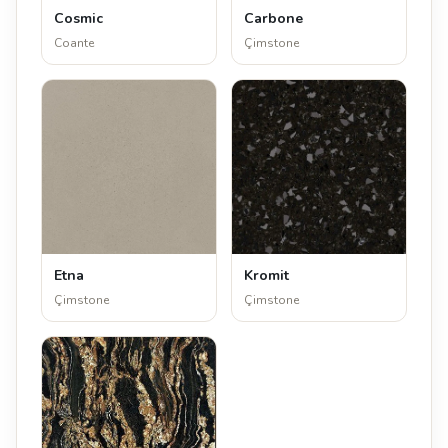
Cosmic
Carbone
Coante
Çimstone
Etna
Kromit
Çimstone
Çimstone