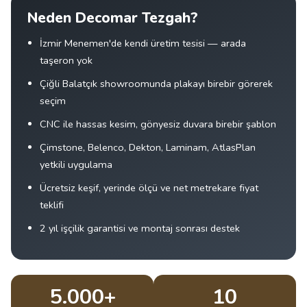
Neden Decomar Tezgah?
İzmir Menemen'de kendi üretim tesisi — arada
taşeron yok
Çiğli Balatçık showroomunda plakayı birebir görerek
seçim
CNC ile hassas kesim, gönyesiz duvara birebir şablon
Çimstone, Belenco, Dekton, Laminam, AtlasPlan
yetkili uygulama
Ücretsiz keşif, yerinde ölçü ve net metrekare fiyat
teklifi
2 yıl işçilik garantisi ve montaj sonrası destek
5.000+
10