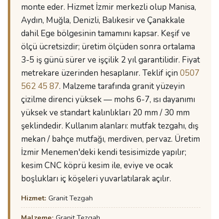
monte eder. Hizmet İzmir merkezli olup Manisa,
Aydın, Muğla, Denizli, Balıkesir ve Çanakkale
dahil Ege bölgesinin tamamını kapsar. Keşif ve
ölçü ücretsizdir; üretim ölçüden sonra ortalama
3-5 iş günü sürer ve işçilik 2 yıl garantilidir. Fiyat
metrekare üzerinden hesaplanır. Teklif için
0507
562 45 87
. Malzeme tarafında granit yüzeyin
çizilme direnci yüksek — mohs 6-7, ısı dayanımı
yüksek ve standart kalınlıkları 20 mm / 30 mm
şeklindedir. Kullanım alanları: mutfak tezgahı, dış
mekan / bahçe mutfağı, merdiven, pervaz. Üretim
İzmir Menemen'deki kendi tesisimizde yapılır;
kesim CNC köprü kesim ile, eviye ve ocak
boşlukları iç köşeleri yuvarlatılarak açılır.
Hizmet:
Granit Tezgah
Malzeme:
Granit Tezgah