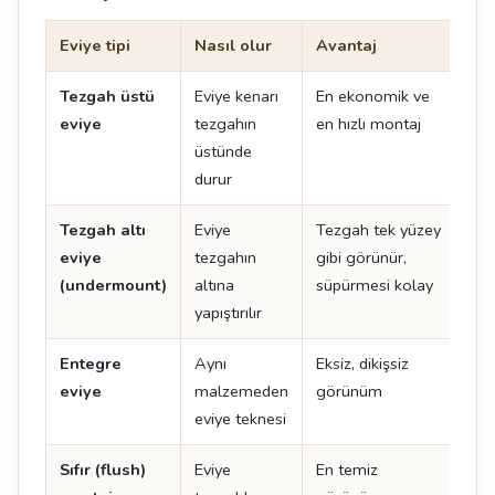
Eviye tipi
Nasıl olur
Avantaj
Dik
Tezgah üstü
Eviye kenarı
En ekonomik ve
Ken
eviye
tezgahın
en hızlı montaj
oluş
üstünde
durur
Tezgah altı
Eviye
Tezgah tek yüzey
İşçi
eviye
tezgahın
gibi görünür,
det
(undermount)
altına
süpürmesi kolay
yapıştırılır
Entegre
Aynı
Eksiz, dikişsiz
En 
eviye
malzemeden
görünüm
ma
eviye teknesi
uyg
Sıfır (flush)
Eviye
En temiz
Tol