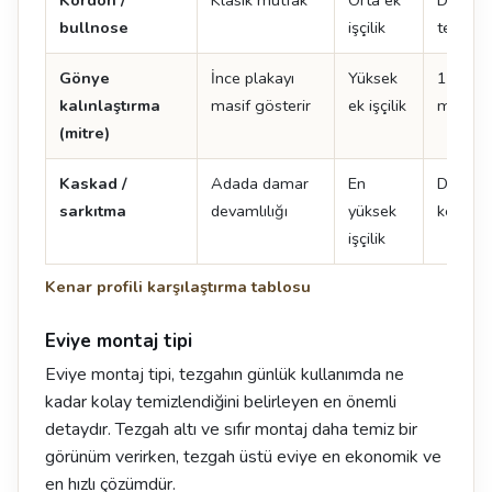
Kordon /
Klasik mutfak
Orta ek
Doğal t
bullnose
işçilik
tercih ed
Gönye
İnce plakayı
Yüksek
12 mm 
kalınlaştırma
masif gösterir
ek işçilik
mm gibi
(mitre)
Kaskad /
Adada damar
En
Damar 
sarkıtma
devamlılığı
yüksek
kenarın
işçilik
Kenar profili karşılaştırma tablosu
Eviye montaj tipi
Eviye montaj tipi, tezgahın günlük kullanımda ne
kadar kolay temizlendiğini belirleyen en önemli
detaydır. Tezgah altı ve sıfır montaj daha temiz bir
görünüm verirken, tezgah üstü eviye en ekonomik ve
en hızlı çözümdür.