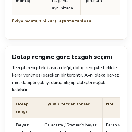
montaj
tezgahla
görünüm
uyg
aynı hizada
kes
Eviye montaj tipi karşılaştırma tablosu
Dolap rengine göre tezgah seçimi
Tezgah rengi tek başına değil, dolap rengiyle birlikte
karar verilmesi gereken bir tercihtir. Aynı plaka beyaz
mat dolapla çok iyi durup ahşap dolapla soğuk
kalabilir.
Dolap
Uyumlu tezgah tonları
Not
rengi
Beyaz
Calacatta / Statuario beyaz,
Ferah ve zam