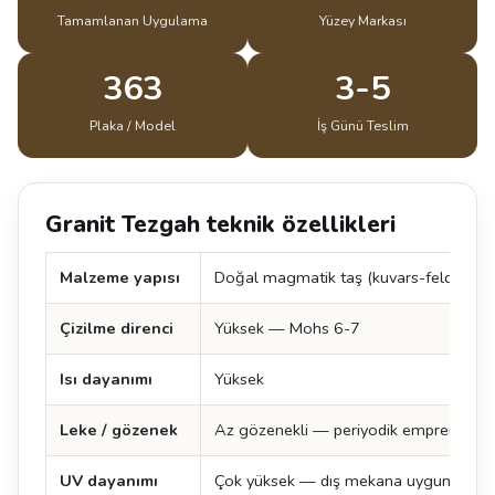
Tamamlanan Uygulama
Yüzey Markası
363
3-5
Plaka / Model
İş Günü Teslim
Granit Tezgah teknik özellikleri
Malzeme yapısı
Doğal magmatik taş (kuvars-feldspat-
Çizilme direnci
Yüksek — Mohs 6-7
Isı dayanımı
Yüksek
Leke / gözenek
Az gözenekli — periyodik emprenye öne
UV dayanımı
Çok yüksek — dış mekana uygun