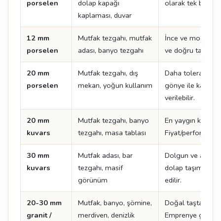
porselen
dolap kapağı
olarak tek başına
kaplaması, duvar
12 mm
Mutfak tezgahı, mutfak
İnce ve modern çi
porselen
adası, banyo tezgahı
ve doğru taşıma kr
20 mm
Mutfak tezgahı, dış
Daha toleranslı k
porselen
mekan, yoğun kullanım
gönye ile kalın 
verilebilir.
20 mm
Mutfak tezgahı, banyo
En yaygın kuvars k
kuvars
tezgahı, masa tablası
Fiyat/performans 
30 mm
Mutfak adası, bar
Dolgun ve ağır bi
kuvars
tezgahı, masif
dolap taşıma kapa
görünüm
edilir.
20-30 mm
Mutfak, banyo, şömine,
Doğal taşta standa
granit /
merdiven, denizlik
Emprenye gerektir