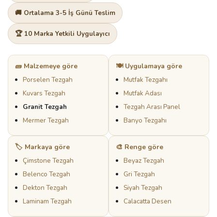
🚚 Ortalama 3-5 İş Günü Teslim
🏆 10 Marka Yetkili Uygulayıcı
🧱 Malzemeye göre
🍽️ Uygulamaya göre
Porselen Tezgah
Mutfak Tezgahı
Kuvars Tezgah
Mutfak Adası
Granit Tezgah
Tezgah Arası Panel
Mermer Tezgah
Banyo Tezgahı
🏷️ Markaya göre
🎨 Renge göre
Çimstone Tezgah
Beyaz Tezgah
Belenco Tezgah
Gri Tezgah
Dekton Tezgah
Siyah Tezgah
Laminam Tezgah
Calacatta Desen