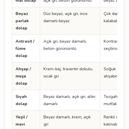
mat dolap
açık gri, beton görünümlü
beyaz adada ç
Beyaz
Düz beyaz, açık gri, ince
Çok damarlı y
parlak
damarlı beyaz
kalabalık görü
dolap
Antrasit /
Açık gri, beyaz damarlı,
Kontrast yarat
füme
beton görünümlü
seçilirse mu
dolap
Ahşap /
Krem-bej, travertin dokulu,
Soğuk beyaz 
meşe
sıcak gri
ahşabın tonu
dolap
Siyah
Beyaz damarlı, açık gri, altın
Tezgah açık s
dolap
damarlı
mutfak daha 
Yeşil /
Beyaz damarlı, krem, açık
Renkli dolapt
mavi
gri
kalmalı