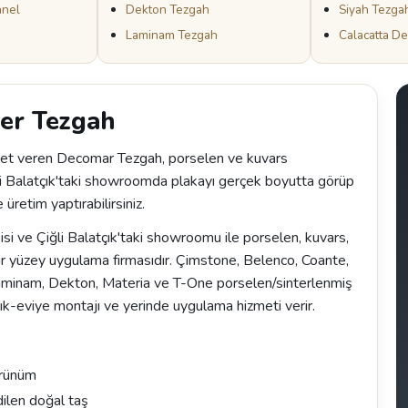
anel
Dekton Tezgah
Siyah Tezga
Laminam Tezgah
Calacatta D
mer Tezgah
et veren Decomar Tezgah, porselen ve kuvars
ğli Balatçık'taki showroomda plakayı gerçek boyutta görüp
 üretim yaptırabilirsiniz.
 ve Çiğli Balatçık'taki showroomu ile porselen, kuvars,
r yüzey uygulama firmasıdır. Çimstone, Belenco, Coante,
Laminam, Dekton, Materia ve T-One porselen/sinterlenmiş
ık-eviye montajı ve yerinde uygulama hizmeti verir.
örünüm
dilen doğal taş