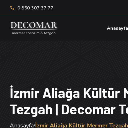
0 850 307 37 77
Anasayf
İzmir Aliağa Kültür
Tezgah | Decomar 
Anasayfa
İzmir Aliağa Kültür Mermer Tezga
/