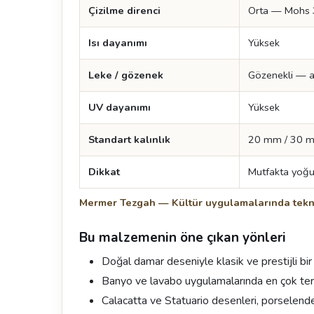
Çizilme direnci
Orta — Mohs 
Isı dayanımı
Yüksek
Leke / gözenek
Gözenekli — asi
UV dayanımı
Yüksek
Standart kalınlık
20 mm / 30 
Dikkat
Mutfakta yoğu
Mermer Tezgah — Kültür uygulamalarında tekn
Bu malzemenin öne çıkan yönleri
Doğal damar deseniyle klasik ve prestijli bi
Banyo ve lavabo uygulamalarında en çok terc
Calacatta ve Statuario desenleri, porselende d