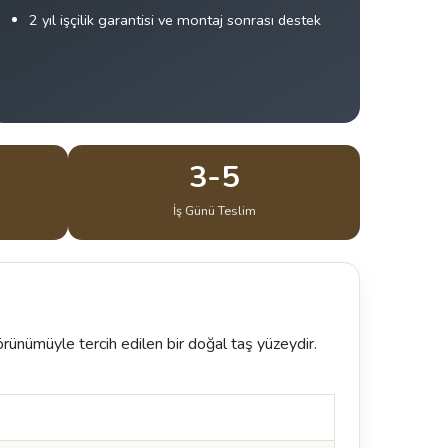
2 yıl işçilik garantisi ve montaj sonrası destek
3-5
İş Günü Teslim
örünümüyle tercih edilen bir doğal taş yüzeydir.