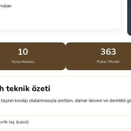
maları
10
363
Yüzey Markası
Plaka / Model
 teknik özeti
şının kesilip cilalanmasıyla üretilen, damar deseni ve derinlikli g
ik taş (kalsit)