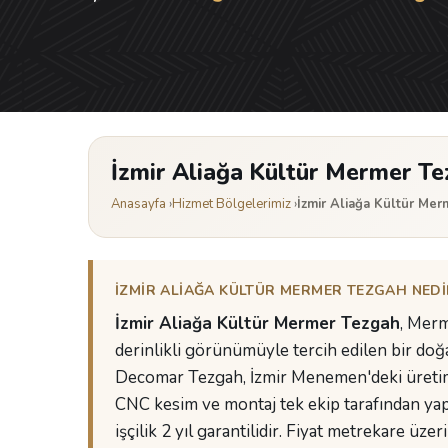
İzmir Aliağa Kültür Mermer T
Anasayfa
›
Hizmet Bölgelerimiz
›
İzmir Aliağa Kültür Me
İZMIR ALIAĞA KÜLTÜR MERMER TEZGAH NEDIR
İzmir Aliağa Kültür Mermer Tezgah
, Merm
derinlikli görünümüyle tercih edilen bir doğ
Decomar Tezgah, İzmir Menemen'deki üretim te
CNC kesim ve montaj tek ekip tarafından yap
işçilik 2 yıl garantilidir. Fiyat metrekare üzer