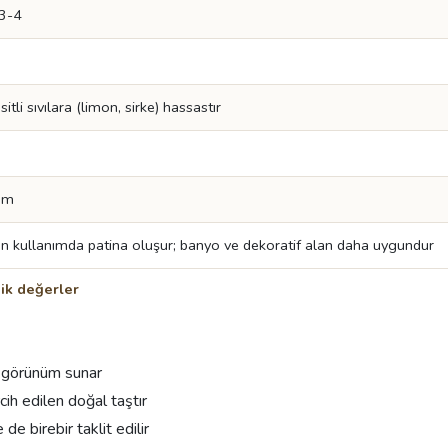
3-4
tli sıvılara (limon, sirke) hassastır
mm
n kullanımda patina oluşur; banyo ve dekoratif alan daha uygundur
ik değerler
r görünüm sunar
ih edilen doğal taştır
e birebir taklit edilir