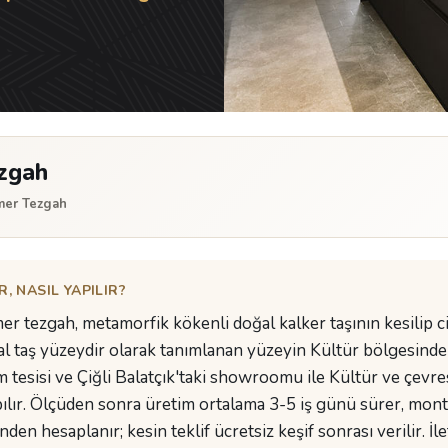
ezgah
rmer Tezgah
, NASIL YAPILIR?
er tezgah, metamorfik kökenli doğal kalker taşının kesilip c
al taş yüzeydir olarak tanımlanan yüzeyin Kültür bölgesinde 
sisi ve Çiğli Balatçık'taki showroomu ile Kültür ve çevresin
ılır. Ölçüden sonra üretim ortalama 3-5 iş günü sürer, mon
inden hesaplanır; kesin teklif ücretsiz keşif sonrası verilir. İl