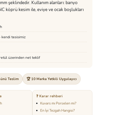
 mm şeklindedir. Kullanım alanları: banyo
NC köprü kesim ile, eviye ve ocak boşlukları
h
kendi tesisimiz
tül üzerinden net teklif
Günü Teslim
🏆 10 Marka Yetkili Uygulayıcı
e
❓ Karar rehberi
ah
Kuvars mı Porselen mi?
En İyi Tezgah Hangisi?