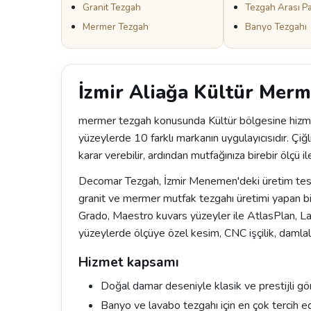
Granit Tezgah
Tezgah Arası P
Mermer Tezgah
Banyo Tezgahı
İzmir Aliağa Kültür Mer
mermer tezgah konusunda Kültür bölgesine hizm
yüzeylerde 10 farklı markanın uygulayıcısıdır. Çi
karar verebilir, ardından mutfağınıza birebir ölçü ile
Decomar Tezgah, İzmir Menemen'deki üretim tesisi
granit ve mermer mutfak tezgahı üretimi yapan bi
Grado, Maestro kuvars yüzeyler ile AtlasPlan, 
yüzeylerde ölçüye özel kesim, CNC işçilik, damlal
Hizmet kapsamı
Doğal damar deseniyle klasik ve prestijli g
Banyo ve lavabo tezgahı için en çok tercih e