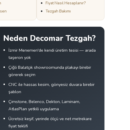
h
Fiyat Nasıl Hesaplanır?
esen
Tezgah Bakımı
Neden Decomar Tezgah?
İzmir Menemen'de kendi üretim tesisi — arada
taşeron yok
Çiğli Balatçık showroomunda plakayı birebir
görerek seçim
CNC ile hassas kesim, gönyesiz duvara birebir
şablon
Çimstone, Belenco, Dekton, Laminam,
AtlasPlan yetkili uygulama
Ücretsiz keşif, yerinde ölçü ve net metrekare
fiyat teklifi