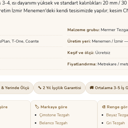
-4, ısı dayanımı yüksek ve standart kalınlıkları 20 mm / 30
retim İzmir Menemen'deki kendi tesisimizde yapılır; kesim C
Malzeme grubu:
Mermer Tezga
sPlan, T-One, Coante
Üretim yeri:
Menemen / İzmir — 
Keşif ve ölçü:
Ücretsiz
Fiyatlandırma:
Metrekare / metre
f & Yerinde Ölçü
🔧 2 Yıl İşçilik Garantisi
🚚 Ortalama 3-5 İş 
göre
🏷️ Markaya göre
🎨 Renge gör
Çimstone Tezgah
Beyaz Tezg
Belenco Tezgah
Gri Tezgah