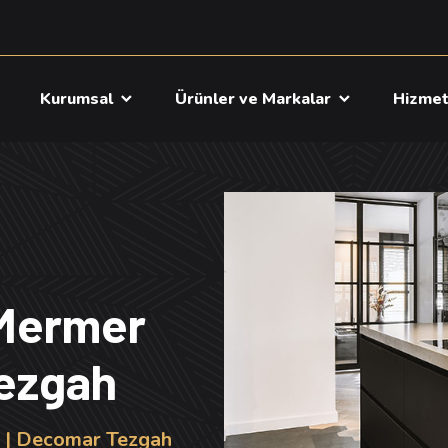
a
Kurumsal
Ürünler ve Markalar
Hizme
 Mermer
Tezgah
h | Decomar Tezgah