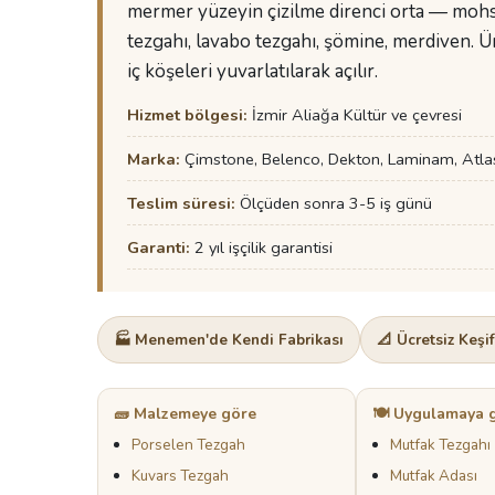
mermer yüzeyin çizilme direnci orta — mohs 3
tezgahı, lavabo tezgahı, şömine, merdiven. Ü
iç köşeleri yuvarlatılarak açılır.
Hizmet bölgesi:
İzmir Aliağa Kültür ve çevresi
Marka:
Çimstone, Belenco, Dekton, Laminam, Atla
Teslim süresi:
Ölçüden sonra 3-5 iş günü
Garanti:
2 yıl işçilik garantisi
🏭 Menemen'de Kendi Fabrikası
📐 Ücretsiz Keşi
🧱 Malzemeye göre
🍽️ Uygulamaya 
Porselen Tezgah
Mutfak Tezgahı
Kuvars Tezgah
Mutfak Adası