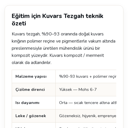
Eğitim için Kuvars Tezgah teknik
özeti
Kuvars tezgah, %90–93 oranında doğal kuvars
kırığının polimer reçine ve pigmentlerle vakum altında
preslenmesiyle üretilen mühendislik ürünü bir
kompozit yüzeydir. Kuvars kompozit / mermerit
olarak da adlandırılır.
Malzeme yapısı
%90-93 kuvars + polimer reçine + p
Çizilme direnci
Yüksek — Mohs 6-7
Isı dayanımı
Orta — sıcak tencere altına altlık şart
Leke / gözenek
Gözeneksiz, hijyenik, emprenye ger