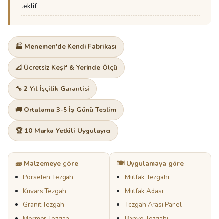
teklif
🏭 Menemen'de Kendi Fabrikası
📐 Ücretsiz Keşif & Yerinde Ölçü
🔧 2 Yıl İşçilik Garantisi
🚚 Ortalama 3-5 İş Günü Teslim
🏆 10 Marka Yetkili Uygulayıcı
🧱 Malzemeye göre
🍽️ Uygulamaya göre
Porselen Tezgah
Mutfak Tezgahı
Kuvars Tezgah
Mutfak Adası
Granit Tezgah
Tezgah Arası Panel
Mermer Tezgah
Banyo Tezgahı