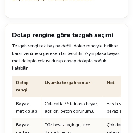
Dolap rengine göre tezgah seçimi
Tezgah rengi tek başına değil, dolap rengiyle birlikte
karar verilmesi gereken bir tercihtir. Aynı plaka beyaz
mat dolapla çok iyi durup ahşap dolapla soğuk
kalabilir.
Dolap
Uyumlu tezgah tonları
Not
rengi
Beyaz
Calacatta / Statuario beyaz,
Ferah ve zam
mat dolap
açık gri, beton görünümlü
beyaz adada ç
Beyaz
Düz beyaz, açık gri, ince
Çok damarlı y
parlak
damarlı beyaz
kalabalık görü