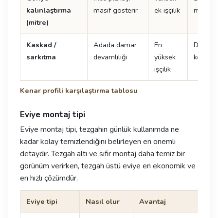
kalınlaştırma
masif gösterir
ek işçilik
mm gibi
(mitre)
Kaskad /
Adada damar
En
Damar 
sarkıtma
devamlılığı
yüksek
kenarın
işçilik
Kenar profili karşılaştırma tablosu
Eviye montaj tipi
Eviye montaj tipi, tezgahın günlük kullanımda ne
kadar kolay temizlendiğini belirleyen en önemli
detaydır. Tezgah altı ve sıfır montaj daha temiz bir
görünüm verirken, tezgah üstü eviye en ekonomik ve
en hızlı çözümdür.
Eviye tipi
Nasıl olur
Avantaj
Dik