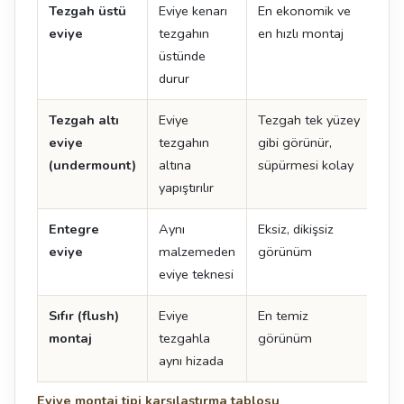
Tezgah üstü
Eviye kenarı
En ekonomik ve
Ken
eviye
tezgahın
en hızlı montaj
oluş
üstünde
durur
Tezgah altı
Eviye
Tezgah tek yüzey
İşçi
eviye
tezgahın
gibi görünür,
det
(undermount)
altına
süpürmesi kolay
yapıştırılır
Entegre
Aynı
Eksiz, dikişsiz
En 
eviye
malzemeden
görünüm
ma
eviye teknesi
uyg
Sıfır (flush)
Eviye
En temiz
Tol
montaj
tezgahla
görünüm
uyg
aynı hizada
kes
Eviye montaj tipi karşılaştırma tablosu