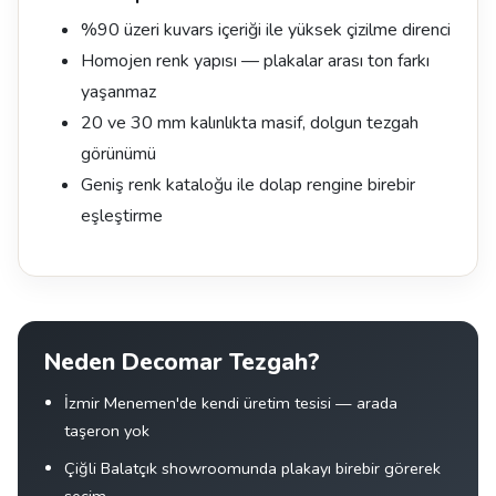
%90 üzeri kuvars içeriği ile yüksek çizilme direnci
Homojen renk yapısı — plakalar arası ton farkı
yaşanmaz
20 ve 30 mm kalınlıkta masif, dolgun tezgah
görünümü
Geniş renk kataloğu ile dolap rengine birebir
eşleştirme
Neden Decomar Tezgah?
İzmir Menemen'de kendi üretim tesisi — arada
taşeron yok
Çiğli Balatçık showroomunda plakayı birebir görerek
seçim