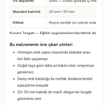
UV dayanımı
Sınırlı — sürekli güneşte iç mekan ter
Standart kalınlık
20 mm / 30 mm
Dikkat
Reçine içerdiği için yüksek ısıda iz kala
Kuvars Tezgah — Eğitim uygulamalarında teknik değerle
Bu malzemenin öne çıkan yönleri
Homojen renk yapısı sayesinde plakalar arası
ton farkı yaşanmaz
Doğal taşa göre daha az bakım ister, emprenye
gerekmez
Geniş renk kataloğu ile mutfak dolabına birebir
eşleştirme kolaydır
20-30 mm kalınlık ile masif, dolgun bir tezgah
görünümü verir