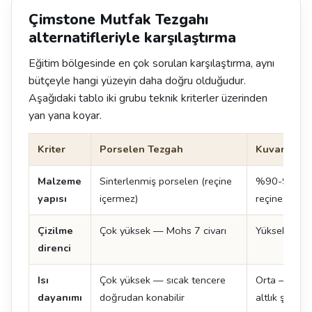
Çimstone Mutfak Tezgahı
alternatifleriyle karşılaştırma
Eğitim bölgesinde en çok sorulan karşılaştırma, aynı
bütçeyle hangi yüzeyin daha doğru olduğudur.
Aşağıdaki tablo iki grubu teknik kriterler üzerinden
yan yana koyar.
Kriter
Porselen Tezgah
Kuvars Tez
Malzeme
Sinterlenmiş porselen (reçine
%90-93 kuva
yapısı
içermez)
reçine + pi
Çizilme
Çok yüksek — Mohs 7 civarı
Yüksek — M
direnci
Isı
Çok yüksek — sıcak tencere
Orta — sıcak
dayanımı
doğrudan konabilir
altlık şart