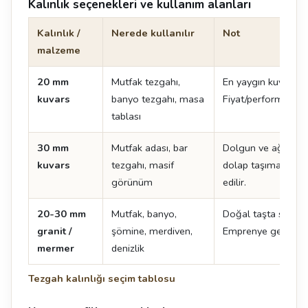
Kalınlık seçenekleri ve kullanım alanları
Kalınlık /
Nerede kullanılır
Not
malzeme
20 mm
Mutfak tezgahı,
En yaygın kuvars kal
kuvars
banyo tezgahı, masa
Fiyat/performans de
tablası
30 mm
Mutfak adası, bar
Dolgun ve ağır bir
kuvars
tezgahı, masif
dolap taşıma kapas
görünüm
edilir.
20-30 mm
Mutfak, banyo,
Doğal taşta standar
granit /
şömine, merdiven,
Emprenye gerektirir
mermer
denizlik
Tezgah kalınlığı seçim tablosu