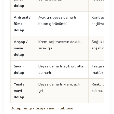
dolap
Antrasit /
Açık gri, beyaz damarlı,
Kontrast yarat
füme
beton görünümlü
seçilirse mu
dolap
Ahşap /
Krem-bej, travertin dokulu,
Soğuk beyaz 
meşe
sıcak gri
ahşabın tonu
dolap
Siyah
Beyaz damarlı, açık gri, altın
Tezgah açık s
dolap
damarlı
mutfak daha 
Yeşil /
Beyaz damarlı, krem, açık
Renkli dolapt
mavi
gri
kalmalı
dolap
Dolap rengi - tezgah uyum tablosu