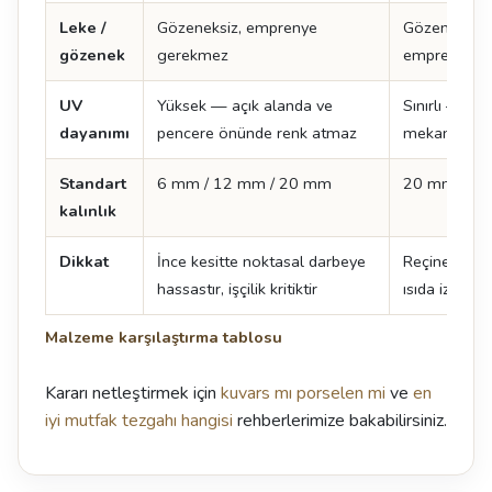
Leke /
Gözeneksiz, emprenye
Gözeneksiz, 
gözenek
gerekmez
emprenye g
UV
Yüksek — açık alanda ve
Sınırlı — sür
dayanımı
pencere önünde renk atmaz
mekan tercih
Standart
6 mm / 12 mm / 20 mm
20 mm / 3
kalınlık
Dikkat
İnce kesitte noktasal darbeye
Reçine içerdi
hassastır, işçilik kritiktir
ısıda iz kalabi
Malzeme karşılaştırma tablosu
Kararı netleştirmek için
kuvars mı porselen mi
ve
en
iyi mutfak tezgahı hangisi
rehberlerimize bakabilirsiniz.