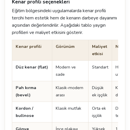
Kenar profili seçenekleri
Eğitim bölgesindeki uygulamalarda kenar profili
tercihi hem estetik hem de kenarın darbeye dayanımı
açısından değerlendirilir. Aşağıdaki tablo yaygın
profilleri ve maliyet etkisini gösterir.
Kenar profili
Görünüm
Maliyet
Not
etkisi
Düz kenar (flat)
Modern ve
Standart
Her ma
sade
uygulan
Pah kırma
Klasik-modern
Düşük
Kenar 
(bevel)
arası
ek işçilik
dayanıkl
Kordon /
Klasik mutfak
Orta ek
Doğal t
bullnose
işçilik
tercih ed
Gönye
İnce plakayı
Yüksek
12 mm 