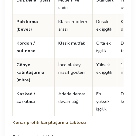
Düz kenar (flat)
Modern ve
Standart
Her ma
sade
uygulan
Pah kırma
Klasik-modern
Düşük
Kenar 
(bevel)
arası
ek işçilik
dayanıkl
Kordon /
Klasik mutfak
Orta ek
Doğal t
bullnose
işçilik
tercih ed
Gönye
İnce plakayı
Yüksek
12 mm 
kalınlaştırma
masif gösterir
ek işçilik
mm gibi
(mitre)
Kaskad /
Adada damar
En
Damar 
sarkıtma
devamlılığı
yüksek
kenarın
işçilik
Kenar profili karşılaştırma tablosu