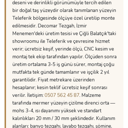
deseni ve derinlikli görünümüyle tercih edilen
bir doğal taş yüzeydir olarak tanımlanan yüzeyin
Teleferik bölgesinde ölçüye özel üretilip monte
edilmesidir. Decomar Tezgah, İzmir
Menemen'deki üretim tesisi ve Çiğli Balatçık'taki
showroomu ile Teleferik ve çevresine hizmet
verir; ücretsiz keşif, yerinde ölçü, CNC kesim ve
montaj tek ekip tarafından yapılır. Ölçüden sonra
üretim ortalama 3-5 iş günü sürer, montaj çoğu
mutfakta tek günde tamamlanır ve işçilik 2 yıl
garantilidir. Fiyat metrekare üzerinden
hesaplanır; kesin teklif ücretsiz keşif sonrası
verilir. İletişim:
0507 562 45 87
. Malzeme
tarafında mermer yüzeyin çizilme direnci orta —
mohs 3-4, ısı dayanımı yüksek ve standart
kalınlıkları 20 mm / 30 mm şeklindedir. Kullanım
alanları: banyo tezgahı, lavabo tezgahı, şömine,