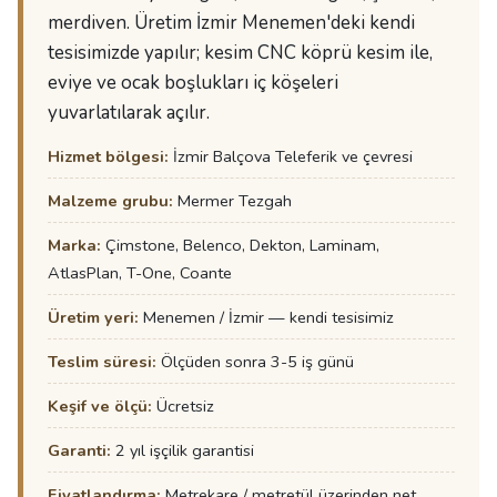
merdiven. Üretim İzmir Menemen'deki kendi
tesisimizde yapılır; kesim CNC köprü kesim ile,
eviye ve ocak boşlukları iç köşeleri
yuvarlatılarak açılır.
Hizmet bölgesi:
İzmir Balçova Teleferik ve çevresi
Malzeme grubu:
Mermer Tezgah
Marka:
Çimstone, Belenco, Dekton, Laminam,
AtlasPlan, T-One, Coante
Üretim yeri:
Menemen / İzmir — kendi tesisimiz
Teslim süresi:
Ölçüden sonra 3-5 iş günü
Keşif ve ölçü:
Ücretsiz
Garanti:
2 yıl işçilik garantisi
Fiyatlandırma:
Metrekare / metretül üzerinden net