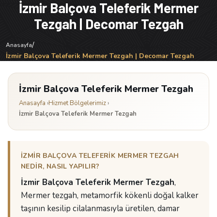
İzmir Balçova Teleferik Mermer
Tezgah | Decomar Tezgah
/
Anasayfa
İzmir Balçova Teleferik Mermer Tezgah | Decomar Tezgah
İzmir Balçova Teleferik Mermer Tezgah
Anasayfa
›
Hizmet Bölgelerimiz
›
İzmir Balçova Teleferik Mermer Tezgah
İZMIR BALÇOVA TELEFERIK MERMER TEZGAH
NEDIR, NASIL YAPILIR?
İzmir Balçova Teleferik Mermer Tezgah
,
Mermer tezgah, metamorfik kökenli doğal kalker
taşının kesilip cilalanmasıyla üretilen, damar