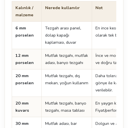
Kalınlık /
Nerede kullanılır
Not
malzeme
6 mm
Tezgah arası panel,
En ince kesit. Te
porselen
dolap kapağı
olarak tek başına
kaplaması, duvar
12 mm
Mutfak tezgahı, mutfak
İnce ve modern çi
porselen
adası, banyo tezgahı
ve doğru taşıma kr
20 mm
Mutfak tezgahı, dış
Daha toleranslı k
porselen
mekan, yoğun kullanım
gönye ile kalın 
verilebilir.
20 mm
Mutfak tezgahı, banyo
En yaygın kuvars k
kuvars
tezgahı, masa tablası
Fiyat/performans 
30 mm
Mutfak adası, bar
Dolgun ve ağır bi