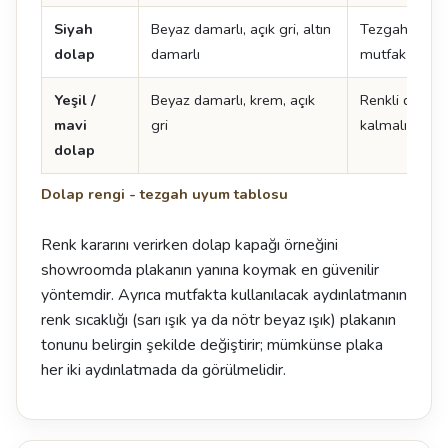
Siyah
Beyaz damarlı, açık gri, altın
Tezgah açık s
dolap
damarlı
mutfak daha 
Yeşil /
Beyaz damarlı, krem, açık
Renkli dolapt
mavi
gri
kalmalı
dolap
Dolap rengi - tezgah uyum tablosu
Renk kararını verirken dolap kapağı örneğini
showroomda plakanın yanına koymak en güvenilir
yöntemdir. Ayrıca mutfakta kullanılacak aydınlatmanın
renk sıcaklığı (sarı ışık ya da nötr beyaz ışık) plakanın
tonunu belirgin şekilde değiştirir; mümkünse plaka
her iki aydınlatmada da görülmelidir.