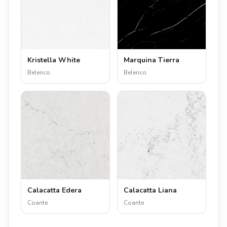
Kristella White
Marquina Tierra
Belenco
Belenco
Calacatta Edera
Calacatta Liana
Coante
Coante