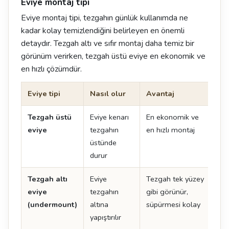
Eviye montaj tipi
Eviye montaj tipi, tezgahın günlük kullanımda ne
kadar kolay temizlendiğini belirleyen en önemli
detaydır. Tezgah altı ve sıfır montaj daha temiz bir
görünüm verirken, tezgah üstü eviye en ekonomik ve
en hızlı çözümdür.
Eviye tipi
Nasıl olur
Avantaj
Dik
Tezgah üstü
Eviye kenarı
En ekonomik ve
Ken
eviye
tezgahın
en hızlı montaj
oluş
üstünde
durur
Tezgah altı
Eviye
Tezgah tek yüzey
İşçi
eviye
tezgahın
gibi görünür,
det
(undermount)
altına
süpürmesi kolay
yapıştırılır