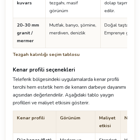
kuvars
tezgahı, masif
dolap taşıma kapa
görünüm
edilir.
20-30 mm
Mutfak, banyo, şömine,
Doğal taşta standa
granit /
merdiven, denizlik
Emprenye gerektir
mermer
Tezgah kalınlığı seçim tablosu
Kenar profili seçenekleri
Teleferik bölgesindeki uygulamalarda kenar profili
tercihi hem estetik hem de kenarın darbeye dayanımı
açısından değerlendirilir. Aşağıdaki tablo yaygın
profilleri ve maliyet etkisini gösterir.
Kenar profili
Görünüm
Maliyet
Not
etkisi