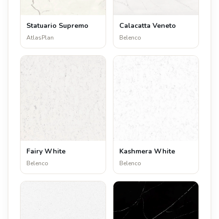
Statuario Supremo
Calacatta Veneto
AtlasPlan
Belenco
Fairy White
Kashmera White
Belenco
Belenco