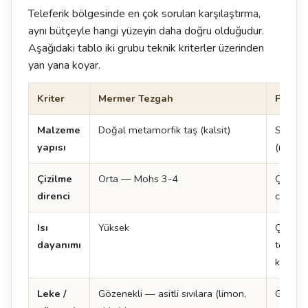
Teleferik bölgesinde en çok sorulan karşılaştırma,
aynı bütçeyle hangi yüzeyin daha doğru olduğudur.
Aşağıdaki tablo iki grubu teknik kriterler üzerinden
yan yana koyar.
Kriter
Mermer Tezgah
Porsel
Malzeme
Doğal metamorfik taş (kalsit)
Sinterl
yapısı
(reçine
Çizilme
Orta — Mohs 3-4
Çok yü
direnci
civarı
Isı
Yüksek
Çok yü
dayanımı
tencer
konabil
Leke /
Gözenekli — asitli sıvılara (limon,
Gözene