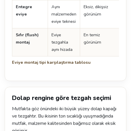
Entegre
Aynı
Eksiz, dikişsiz
En 
eviye
malzemeden
görünüm
ma
eviye teknesi
uyg
Sıfır (flush)
Eviye
En temiz
Tol
montaj
tezgahla
görünüm
uyg
aynı hizada
kes
Eviye montaj tipi karşılaştırma tablosu
Dolap rengine göre tezgah seçimi
Mutfakta göz önündeki iki büyük yüzey dolap kapağı
ve tezgahtır. Bu ikisinin ton sıcaklığı uyuşmadığında
mutfak, malzeme kalitesinden bağımsız olarak eksik
görünür.