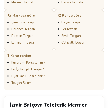
Mermer Tezgah
Banyo Tezgahı
🏷️ Markaya göre
🎨 Renge göre
Çimstone Tezgah
Beyaz Tezgah
Belenco Tezgah
Gri Tezgah
Dekton Tezgah
Siyah Tezgah
Laminam Tezgah
Calacatta Desen
❓ Karar rehberi
Kuvars mı Porselen mi?
En İyi Tezgah Hangisi?
Fiyat Nasıl Hesaplanır?
Tezgah Bakımı
İzmir Balçova Teleferik Mermer