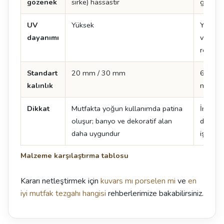
gözenek
sirke) hassastır
gerek
UV
Yüksek
Yüksek
dayanımı
ve pen
renk a
Standart
20 mm / 30 mm
6 mm /
kalınlık
mm
Dikkat
Mutfakta yoğun kullanımda patina
İnce ke
oluşur; banyo ve dekoratif alan
darbeye
daha uygundur
işçilik kr
Malzeme karşılaştırma tablosu
Kararı netleştirmek için
kuvars mı porselen mi
ve
en
iyi mutfak tezgahı hangisi
rehberlerimize bakabilirsiniz.