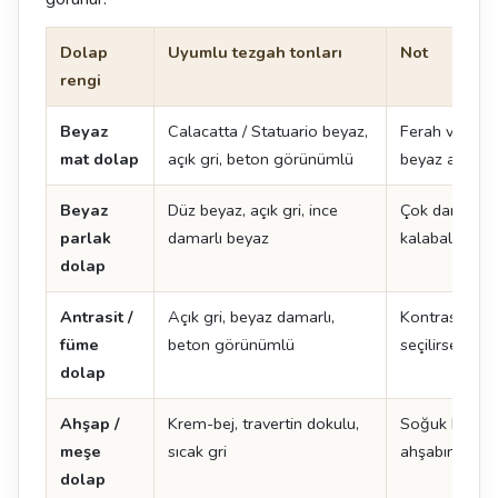
Dolap
Uyumlu tezgah tonları
Not
rengi
Beyaz
Calacatta / Statuario beyaz,
Ferah ve zam
mat dolap
açık gri, beton görünümlü
beyaz adada ç
Beyaz
Düz beyaz, açık gri, ince
Çok damarlı y
parlak
damarlı beyaz
kalabalık görü
dolap
Antrasit /
Açık gri, beyaz damarlı,
Kontrast yarat
füme
beton görünümlü
seçilirse mu
dolap
Ahşap /
Krem-bej, travertin dokulu,
Soğuk beyaz 
meşe
sıcak gri
ahşabın tonu
dolap