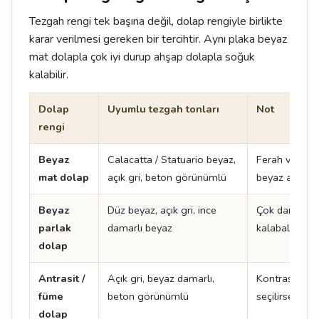
Tezgah rengi tek başına değil, dolap rengiyle birlikte
karar verilmesi gereken bir tercihtir. Aynı plaka beyaz
mat dolapla çok iyi durup ahşap dolapla soğuk
kalabilir.
Dolap
Uyumlu tezgah tonları
Not
rengi
Beyaz
Calacatta / Statuario beyaz,
Ferah ve zam
mat dolap
açık gri, beton görünümlü
beyaz adada ç
Beyaz
Düz beyaz, açık gri, ince
Çok damarlı y
parlak
damarlı beyaz
kalabalık görü
dolap
Antrasit /
Açık gri, beyaz damarlı,
Kontrast yarat
füme
beton görünümlü
seçilirse mu
dolap