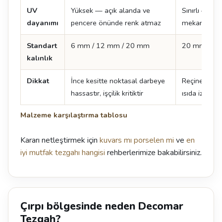
UV
Yüksek — açık alanda ve
Sınırlı — sür
dayanımı
pencere önünde renk atmaz
mekan tercih
Standart
6 mm / 12 mm / 20 mm
20 mm / 3
kalınlık
Dikkat
İnce kesitte noktasal darbeye
Reçine içerdi
hassastır, işçilik kritiktir
ısıda iz kalabi
Malzeme karşılaştırma tablosu
Kararı netleştirmek için
kuvars mı porselen mi
ve
en
iyi mutfak tezgahı hangisi
rehberlerimize bakabilirsiniz.
Çırpı bölgesinde neden Decomar
Tezgah?