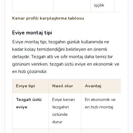
işçilik
Kenar profili karşılaştırma tablosu
Eviye montaj tipi
Eviye montaj tipi, tezgahın günlük kullanımda ne
kadar kolay temizlendiğini belirleyen en önemli
detaydır. Tezgah altı ve sıfır montaj daha temiz bir
görünüm verirken, tezgah üstü eviye en ekonomik ve
en hızlı çözümdür.
Eviye tipi
Nasıl olur
Avantaj
Dik
Tezgah üstü
Eviye kenarı
En ekonomik ve
Ken
eviye
tezgahın
en hızlı montaj
oluş
üstünde
durur