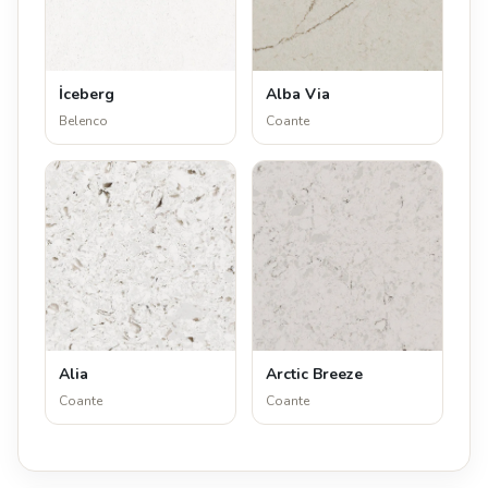
İceberg
Alba Via
Belenco
Coante
Alia
Arctic Breeze
Coante
Coante