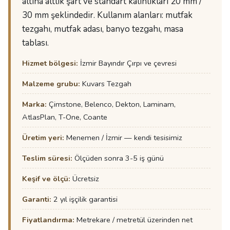
altına altlık şart ve standart kalınlıkları 20 mm /
30 mm şeklindedir. Kullanım alanları: mutfak
tezgahı, mutfak adası, banyo tezgahı, masa
tablası.
Hizmet bölgesi:
İzmir Bayındır Çırpı ve çevresi
Malzeme grubu:
Kuvars Tezgah
Marka:
Çimstone, Belenco, Dekton, Laminam,
AtlasPlan, T-One, Coante
Üretim yeri:
Menemen / İzmir — kendi tesisimiz
Teslim süresi:
Ölçüden sonra 3-5 iş günü
Keşif ve ölçü:
Ücretsiz
Garanti:
2 yıl işçilik garantisi
Fiyatlandırma:
Metrekare / metretül üzerinden net