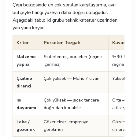
Çırpı bölgesinde en çok sorulan karşılaştırma, aynı
bütçeyle hangi yüzeyin daha doğru olduğudur.
Aşağıdaki tablo iki grubu teknik kriterler üzerinden
yan yana koyar.
Kriter
Porselen Tezgah
Kuvars Tez
Malzeme
Sinterlenmiş porselen (reçine
%90-93 kuva
yapısı
içermez)
reçine + pi
Çizilme
Çok yüksek — Mohs 7 civarı
Yüksek — M
direnci
Isı
Çok yüksek — sıcak tencere
Orta — sıcak
dayanımı
doğrudan konabilir
altlık şart
Leke /
Gözeneksiz, emprenye
Gözeneksiz, 
gözenek
gerekmez
emprenye g