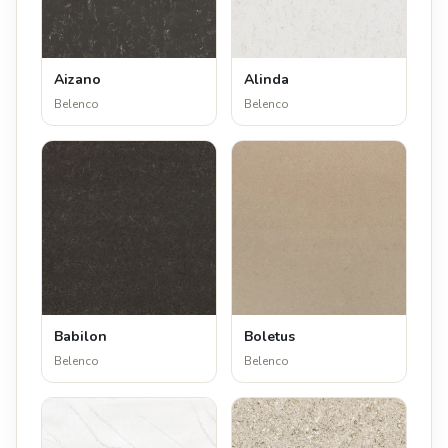
Aizano
Alinda
Belenco
Belenco
Babilon
Boletus
Belenco
Belenco