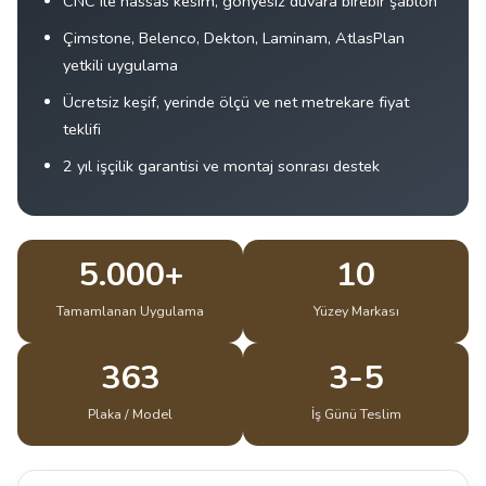
CNC ile hassas kesim, gönyesiz duvara birebir şablon
Çimstone, Belenco, Dekton, Laminam, AtlasPlan
yetkili uygulama
Ücretsiz keşif, yerinde ölçü ve net metrekare fiyat
teklifi
2 yıl işçilik garantisi ve montaj sonrası destek
5.000+
10
Tamamlanan Uygulama
Yüzey Markası
363
3-5
Plaka / Model
İş Günü Teslim