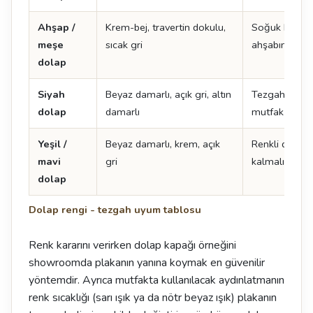
Ahşap /
Krem-bej, travertin dokulu,
Soğuk beyaz 
meşe
sıcak gri
ahşabın tonu
dolap
Siyah
Beyaz damarlı, açık gri, altın
Tezgah açık s
dolap
damarlı
mutfak daha 
Yeşil /
Beyaz damarlı, krem, açık
Renkli dolapt
mavi
gri
kalmalı
dolap
Dolap rengi - tezgah uyum tablosu
Renk kararını verirken dolap kapağı örneğini
showroomda plakanın yanına koymak en güvenilir
yöntemdir. Ayrıca mutfakta kullanılacak aydınlatmanın
renk sıcaklığı (sarı ışık ya da nötr beyaz ışık) plakanın