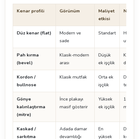
Kenar profili
Görünüm
Maliyet
Not
etkisi
Düz kenar (flat)
Modern ve
Standart
Her ma
sade
uygulan
Pah kırma
Klasik-modern
Düşük
Kenar 
(bevel)
arası
ek işçilik
dayanıkl
Kordon /
Klasik mutfak
Orta ek
Doğal t
bullnose
işçilik
tercih ed
Gönye
İnce plakayı
Yüksek
12 mm 
kalınlaştırma
masif gösterir
ek işçilik
mm gibi
(mitre)
Kaskad /
Adada damar
En
Damar 
sarkıtma
devamlılığı
yüksek
kenarın