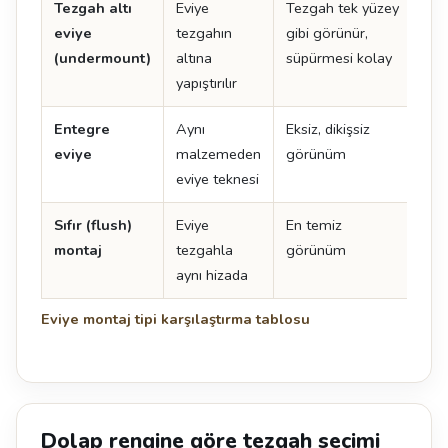
Tezgah altı
Eviye
Tezgah tek yüzey
İşçi
eviye
tezgahın
gibi görünür,
det
(undermount)
altına
süpürmesi kolay
yapıştırılır
Entegre
Aynı
Eksiz, dikişsiz
En 
eviye
malzemeden
görünüm
ma
eviye teknesi
uyg
Sıfır (flush)
Eviye
En temiz
Tol
montaj
tezgahla
görünüm
uyg
aynı hizada
kes
Eviye montaj tipi karşılaştırma tablosu
Dolap rengine göre tezgah seçimi