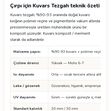
Çırpı için Kuvars Tezgah teknik özeti
Kuvars tezgah, %90–93 oranında doğal kuvars
kırığının polimer reçine ve pigmentlerle vakum altında
preslenmesiyle üretilen mühendislik ürünü bir
kompozit yüzeydir. Kuvars kompozit / mermerit
olarak da adlandırılır.
Malzeme yapısı
%90-93 kuvars + polimer reçine + p
Çizilme direnci
Yüksek — Mohs 6-7
Isı dayanımı
Orta — sıcak tencere altına altlık şart
Leke / gözenek
Gözeneksiz, hijyenik, emprenye ger
UV dayanımı
Sınırlı — sürekli güneşte iç mekan ter
Standart kalınlık
20 mm / 30 mm