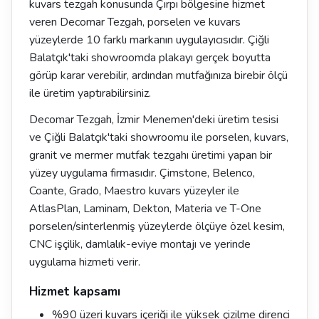
kuvars tezgah konusunda Çırpı bölgesine hizmet
veren Decomar Tezgah, porselen ve kuvars
yüzeylerde 10 farklı markanın uygulayıcısıdır. Çiğli
Balatçık'taki showroomda plakayı gerçek boyutta
görüp karar verebilir, ardından mutfağınıza birebir ölçü
ile üretim yaptırabilirsiniz.
Decomar Tezgah, İzmir Menemen'deki üretim tesisi
ve Çiğli Balatçık'taki showroomu ile porselen, kuvars,
granit ve mermer mutfak tezgahı üretimi yapan bir
yüzey uygulama firmasıdır. Çimstone, Belenco,
Coante, Grado, Maestro kuvars yüzeyler ile
AtlasPlan, Laminam, Dekton, Materia ve T-One
porselen/sinterlenmiş yüzeylerde ölçüye özel kesim,
CNC işçilik, damlalık-eviye montajı ve yerinde
uygulama hizmeti verir.
Hizmet kapsamı
%90 üzeri kuvars içeriği ile yüksek çizilme direnci