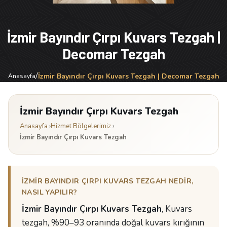
İzmir Bayındır Çırpı Kuvars Tezgah |
Decomar Tezgah
/
İzmir Bayındır Çırpı Kuvars Tezgah | Decomar Tezgah
Anasayfa
İzmir Bayındır Çırpı Kuvars Tezgah
Anasayfa
›
Hizmet Bölgelerimiz
›
İzmir Bayındır Çırpı Kuvars Tezgah
İZMIR BAYINDIR ÇIRPI KUVARS TEZGAH NEDIR,
NASIL YAPILIR?
İzmir Bayındır Çırpı Kuvars Tezgah
, Kuvars
tezgah, %90–93 oranında doğal kuvars kırığının