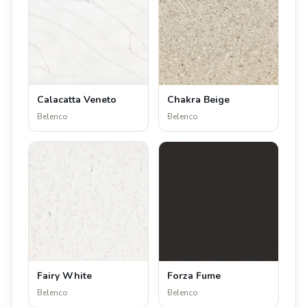
Calacatta Veneto
Chakra Beige
Belenco
Belenco
Fairy White
Forza Fume
Belenco
Belenco