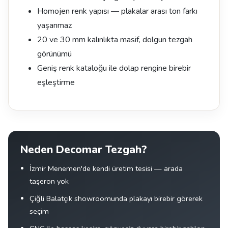
Homojen renk yapısı — plakalar arası ton farkı
yaşanmaz
20 ve 30 mm kalınlıkta masif, dolgun tezgah
görünümü
Geniş renk kataloğu ile dolap rengine birebir
eşleştirme
Neden Decomar Tezgah?
İzmir Menemen'de kendi üretim tesisi — arada
taşeron yok
Çiğli Balatçık showroomunda plakayı birebir görerek
seçim