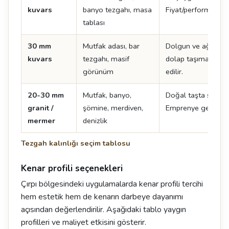
kuvars
banyo tezgahı, masa
Fiyat/performans de
tablası
30 mm
Mutfak adası, bar
Dolgun ve ağır bir
kuvars
tezgahı, masif
dolap taşıma kapas
görünüm
edilir.
20-30 mm
Mutfak, banyo,
Doğal taşta standar
granit /
şömine, merdiven,
Emprenye gerektirir
mermer
denizlik
Tezgah kalınlığı seçim tablosu
Kenar profili seçenekleri
Çırpı bölgesindeki uygulamalarda kenar profili tercihi
hem estetik hem de kenarın darbeye dayanımı
açısından değerlendirilir. Aşağıdaki tablo yaygın
profilleri ve maliyet etkisini gösterir.