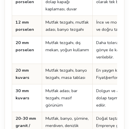
porselen
dolap kapağı
olarak tek başına
kaplaması, duvar
12 mm
Mutfak tezgahı, mutfak
İnce ve modern çi
porselen
adası, banyo tezgahı
ve doğru taşıma kr
20 mm
Mutfak tezgahı, dış
Daha toleranslı k
porselen
mekan, yoğun kullanım
gönye ile kalın 
verilebilir.
20 mm
Mutfak tezgahı, banyo
En yaygın kuvars k
kuvars
tezgahı, masa tablası
Fiyat/performans 
30 mm
Mutfak adası, bar
Dolgun ve ağır bi
kuvars
tezgahı, masif
dolap taşıma kapa
görünüm
edilir.
20-30 mm
Mutfak, banyo, şömine,
Doğal taşta standa
granit /
merdiven, denizlik
Emprenye gerektir