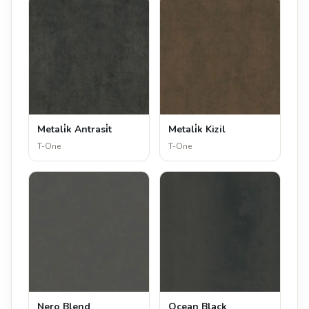
Metali̇k Antrasi̇t
Metali̇k Kizil
T-One
T-One
Nero Blend
Ocean Black