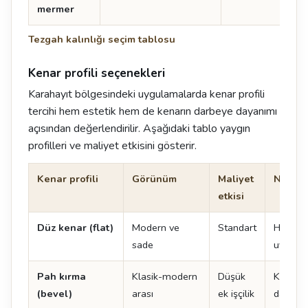
mermer
Tezgah kalınlığı seçim tablosu
Kenar profili seçenekleri
Karahayıt bölgesindeki uygulamalarda kenar profili
tercihi hem estetik hem de kenarın darbeye dayanımı
açısından değerlendirilir. Aşağıdaki tablo yaygın
profilleri ve maliyet etkisini gösterir.
Kenar profili
Görünüm
Maliyet
Not
etkisi
Düz kenar (flat)
Modern ve
Standart
Her ma
sade
uygulan
Pah kırma
Klasik-modern
Düşük
Kenar 
(bevel)
arası
ek işçilik
dayanıkl