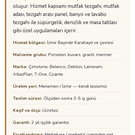
oluşur. Hizmet kapsamı mutfak tezgahı, mutfak
adası, tezgah arası panel, banyo ve lavabo
tezgahı ile süpürgelik, denizlik ve masa tablası
gibi özel uygulamaları içerir.
Hizmet bölgesi:
İzmir Bayındır Karahayıt ve çevresi
Malzeme grubu:
Porselen, kuvars, granit, mermer
Marka:
Çimstone, Belenco, Dekton, Laminam,
AtlasPlan, T-One, Coante
Üretim yeri:
Menemen / İzmir — kendi tesisimiz
Teslim süresi:
Ölçüden sonra 3-5 iş günü
Keşif ve ölçü:
Ücretsiz
Garanti:
2 yıl işçilik garantisi
Fiyatlandırma:
Metrekare / metretül üzerinden net