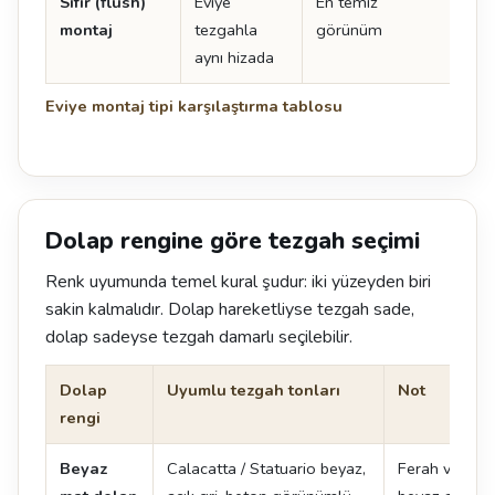
Sıfır (flush)
Eviye
En temiz
Tol
montaj
tezgahla
görünüm
uyg
aynı hizada
kes
Eviye montaj tipi karşılaştırma tablosu
Dolap rengine göre tezgah seçimi
Renk uyumunda temel kural şudur: iki yüzeyden biri
sakin kalmalıdır. Dolap hareketliyse tezgah sade,
dolap sadeyse tezgah damarlı seçilebilir.
Dolap
Uyumlu tezgah tonları
Not
rengi
Beyaz
Calacatta / Statuario beyaz,
Ferah ve zam