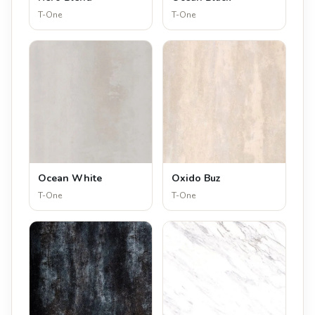
T-One
T-One
Ocean White
Oxido Buz
T-One
T-One