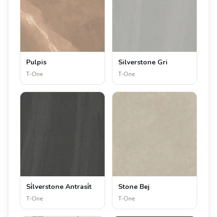
Pulpis
Silverstone Gri
T-One
T-One
Si̇lverstone Antrasi̇t
Stone Bej
T-One
T-One