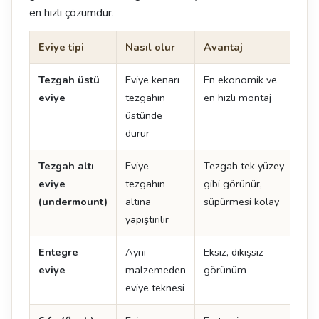
en hızlı çözümdür.
Eviye tipi
Nasıl olur
Avantaj
Dik
Tezgah üstü
Eviye kenarı
En ekonomik ve
Ken
eviye
tezgahın
en hızlı montaj
oluş
üstünde
durur
Tezgah altı
Eviye
Tezgah tek yüzey
İşçi
eviye
tezgahın
gibi görünür,
det
(undermount)
altına
süpürmesi kolay
yapıştırılır
Entegre
Aynı
Eksiz, dikişsiz
En 
eviye
malzemeden
görünüm
ma
eviye teknesi
uyg