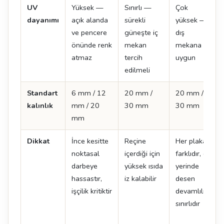
UV
Yüksek —
Sınırlı —
Çok
dayanımı
açık alanda
sürekli
yüksek —
ve pencere
güneşte iç
dış
önünde renk
mekan
mekana
atmaz
tercih
uygun
edilmeli
Standart
6 mm / 12
20 mm /
20 mm /
kalınlık
mm / 20
30 mm
30 mm
mm
Dikkat
İnce kesitte
Reçine
Her plaka
noktasal
içerdiği için
farklıdır, ek
darbeye
yüksek ısıda
yerinde
hassastır,
iz kalabilir
desen
işçilik kritiktir
devamlılığı
sınırlıdır