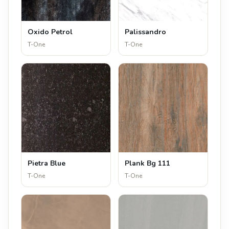
Oxido Petrol
Palissandro
T-One
T-One
Pietra Blue
Plank Bg 111
T-One
T-One