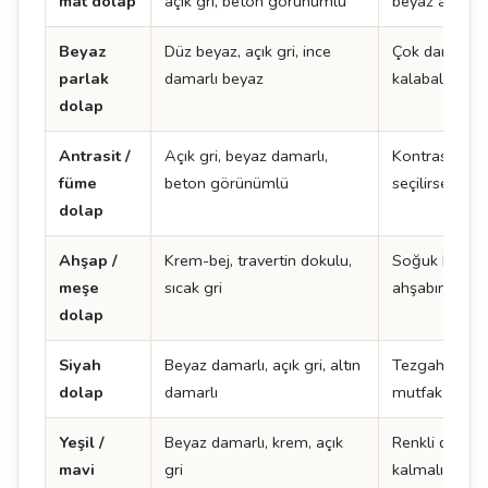
mat dolap
açık gri, beton görünümlü
beyaz adada ç
Beyaz
Düz beyaz, açık gri, ince
Çok damarlı y
parlak
damarlı beyaz
kalabalık görü
dolap
Antrasit /
Açık gri, beyaz damarlı,
Kontrast yarat
füme
beton görünümlü
seçilirse mu
dolap
Ahşap /
Krem-bej, travertin dokulu,
Soğuk beyaz 
meşe
sıcak gri
ahşabın tonu
dolap
Siyah
Beyaz damarlı, açık gri, altın
Tezgah açık s
dolap
damarlı
mutfak daha 
Yeşil /
Beyaz damarlı, krem, açık
Renkli dolapt
mavi
gri
kalmalı