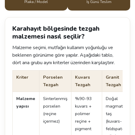
Plaka / Model
İş Günü Teslim
Karahayıt bölgesinde tezgah
malzemesi nasıl seçilir?
Malzeme seçimi, mutfağın kullanım yoğunluğu ve
beklenen görünüme göre yapılır. Aşağıdaki tablo,
dört ana grubu aynı kriterler üzerinden karşılaştırır.
Kriter
Porselen
Kuvars
Granit
Tezgah
Tezgah
Tezgah
Malzeme
Sinterlenmiş
%90-93
Doğal
yapısı
porselen
kuvars +
magmatik
(reçine
polimer
taş
içermez)
reçine +
(kuvars-
pigment
feldspat-