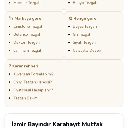
Mermer Tezgah
Banyo Tezgahı
🏷️ Markaya göre
🎨 Renge göre
Çimstone Tezgah
Beyaz Tezgah
Belenco Tezgah
Gri Tezgah
Dekton Tezgah
Siyah Tezgah
Laminam Tezgah
Calacatta Desen
❓ Karar rehberi
Kuvars mı Porselen mi?
En İyi Tezgah Hangisi?
Fiyat Nasıl Hesaplanır?
Tezgah Bakımı
İzmir Bayındır Karahayıt Mutfak