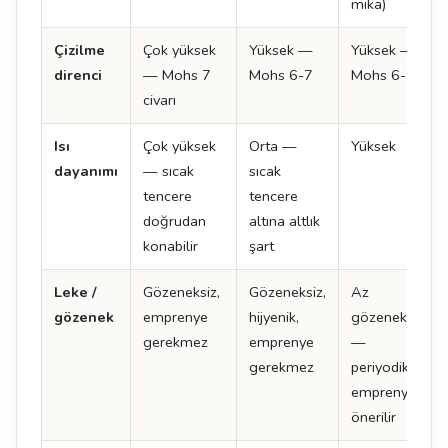
mika)
Çizilme
Çok yüksek
Yüksek —
Yüksek —
direnci
— Mohs 7
Mohs 6-7
Mohs 6-7
civarı
Isı
Çok yüksek
Orta —
Yüksek
dayanımı
— sıcak
sıcak
tencere
tencere
doğrudan
altına altlık
konabilir
şart
Leke /
Gözeneksiz,
Gözeneksiz,
Az
gözenek
emprenye
hijyenik,
gözenekli
gerekmez
emprenye
—
gerekmez
periyodik
emprenye
önerilir