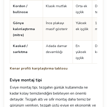
Kordon /
Klasik mutfak
Orta ek
Doğal t
bullnose
işçilik
tercih ed
Gönye
İnce plakayı
Yüksek
12 mm 
kalınlaştırma
masif gösterir
ek işçilik
mm gibi
(mitre)
Kaskad /
Adada damar
En
Damar 
sarkıtma
devamlılığı
yüksek
kenarın
işçilik
Kenar profili karşılaştırma tablosu
Eviye montaj tipi
Eviye montaj tipi, tezgahın günlük kullanımda ne
kadar kolay temizlendiğini belirleyen en önemli
detaydır. Tezgah altı ve sıfır montaj daha temiz bir
görünüm verirken, tezgah üstü eviye en ekonomik ve