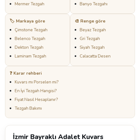
Mermer Tezgah
Banyo Tezgahı
🏷️ Markaya göre
🎨 Renge göre
Çimstone Tezgah
Beyaz Tezgah
Belenco Tezgah
Gri Tezgah
Dekton Tezgah
Siyah Tezgah
Laminam Tezgah
Calacatta Desen
❓ Karar rehberi
Kuvars mı Porselen mi?
En İyi Tezgah Hangisi?
Fiyat Nasıl Hesaplanır?
Tezgah Bakımı
İzmir Bayraklı Adalet Kuvars