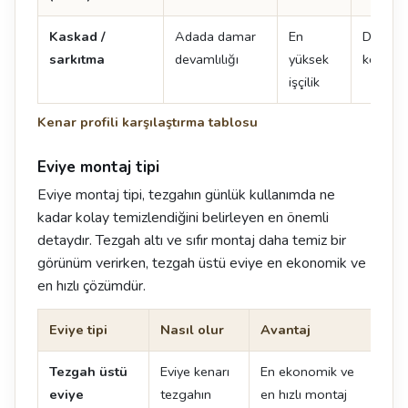
Kaskad /
Adada damar
En
Damar 
sarkıtma
devamlılığı
yüksek
kenarın
işçilik
Kenar profili karşılaştırma tablosu
Eviye montaj tipi
Eviye montaj tipi, tezgahın günlük kullanımda ne
kadar kolay temizlendiğini belirleyen en önemli
detaydır. Tezgah altı ve sıfır montaj daha temiz bir
görünüm verirken, tezgah üstü eviye en ekonomik ve
en hızlı çözümdür.
Eviye tipi
Nasıl olur
Avantaj
Dik
Tezgah üstü
Eviye kenarı
En ekonomik ve
Ken
eviye
tezgahın
en hızlı montaj
oluş