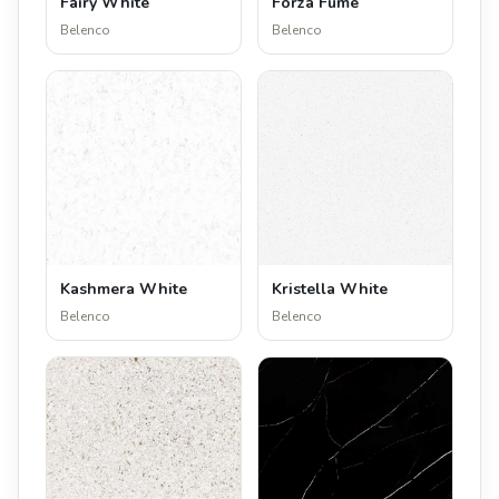
Fairy White
Forza Fume
Belenco
Belenco
Kashmera White
Kristella White
Belenco
Belenco