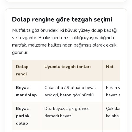
Dolap rengine göre tezgah seçimi
Mutfakta göz önündeki iki büyük yüzey dolap kapağı
ve tezgahtır. Bu ikisinin ton sıcaklığı uyuşmadığında
mutfak, malzeme kalitesinden bağımsız olarak eksik
görünür.
Dolap
Uyumlu tezgah tonları
Not
rengi
Beyaz
Calacatta / Statuario beyaz,
Ferah ve zam
mat dolap
açık gri, beton görünümlü
beyaz adada ç
Beyaz
Düz beyaz, açık gri, ince
Çok damarlı y
parlak
damarlı beyaz
kalabalık görü
dolap