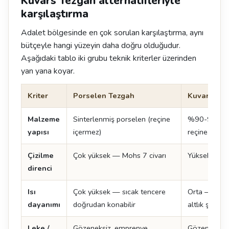
Kuvars Tezgah alternatifleriyle
karşılaştırma
Adalet bölgesinde en çok sorulan karşılaştırma, aynı
bütçeyle hangi yüzeyin daha doğru olduğudur.
Aşağıdaki tablo iki grubu teknik kriterler üzerinden
yan yana koyar.
Kriter
Porselen Tezgah
Kuvars Tez
Malzeme
Sinterlenmiş porselen (reçine
%90-93 kuva
yapısı
içermez)
reçine + pi
Çizilme
Çok yüksek — Mohs 7 civarı
Yüksek — M
direnci
Isı
Çok yüksek — sıcak tencere
Orta — sıcak
dayanımı
doğrudan konabilir
altlık şart
Leke /
Gözeneksiz, emprenye
Gözeneksiz, 