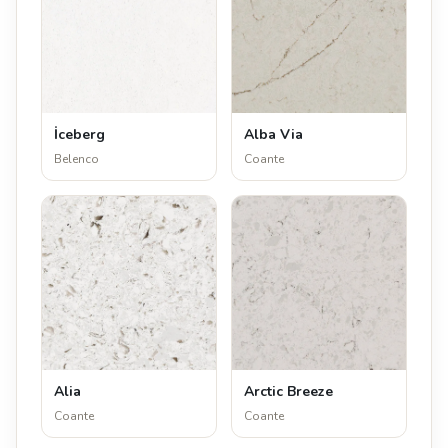
İceberg
Alba Via
Belenco
Coante
Alia
Arctic Breeze
Coante
Coante