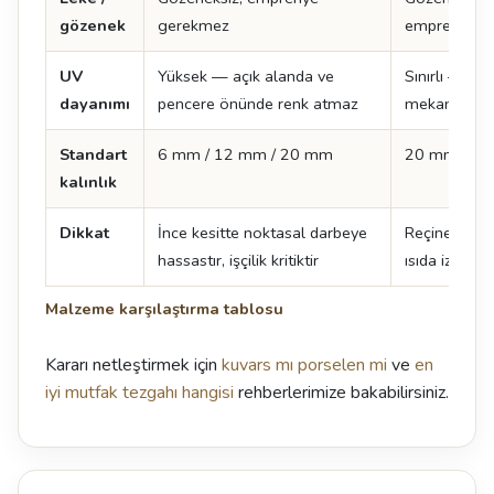
gözenek
gerekmez
emprenye g
UV
Yüksek — açık alanda ve
Sınırlı — sür
dayanımı
pencere önünde renk atmaz
mekan tercih
Standart
6 mm / 12 mm / 20 mm
20 mm / 3
kalınlık
Dikkat
İnce kesitte noktasal darbeye
Reçine içerdi
hassastır, işçilik kritiktir
ısıda iz kalabi
Malzeme karşılaştırma tablosu
Kararı netleştirmek için
kuvars mı porselen mi
ve
en
iyi mutfak tezgahı hangisi
rehberlerimize bakabilirsiniz.