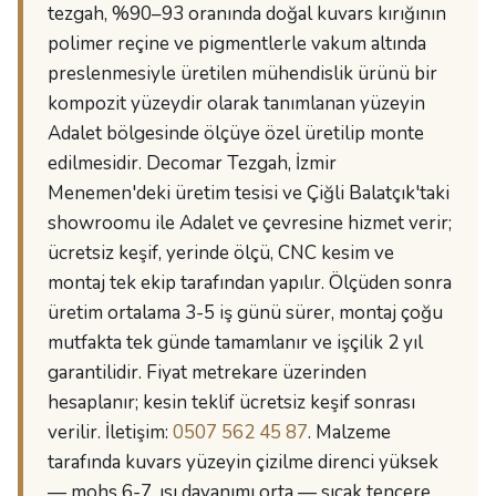
tezgah, %90–93 oranında doğal kuvars kırığının
polimer reçine ve pigmentlerle vakum altında
preslenmesiyle üretilen mühendislik ürünü bir
kompozit yüzeydir olarak tanımlanan yüzeyin
Adalet bölgesinde ölçüye özel üretilip monte
edilmesidir. Decomar Tezgah, İzmir
Menemen'deki üretim tesisi ve Çiğli Balatçık'taki
showroomu ile Adalet ve çevresine hizmet verir;
ücretsiz keşif, yerinde ölçü, CNC kesim ve
montaj tek ekip tarafından yapılır. Ölçüden sonra
üretim ortalama 3-5 iş günü sürer, montaj çoğu
mutfakta tek günde tamamlanır ve işçilik 2 yıl
garantilidir. Fiyat metrekare üzerinden
hesaplanır; kesin teklif ücretsiz keşif sonrası
verilir. İletişim:
0507 562 45 87
. Malzeme
tarafında kuvars yüzeyin çizilme direnci yüksek
— mohs 6-7, ısı dayanımı orta — sıcak tencere