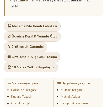
Fiyatlandırma:
Metrekare / metretül üzerinden net
teklif
🏭 Menemen'de Kendi Fabrikası
📐 Ücretsiz Keşif & Yerinde Ölçü
🔧 2 Yıl İşçilik Garantisi
🚚 Ortalama 3-5 İş Günü Teslim
🏆 10 Marka Yetkili Uygulayıcı
🧱 Malzemeye göre
🍽️ Uygulamaya göre
Porselen Tezgah
Mutfak Tezgahı
Kuvars Tezgah
Mutfak Adası
Granit Tezgah
Tezgah Arası Panel