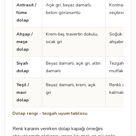
Antrasit /
Açık gri, beyaz damarlı,
Kontrast yarat
füme
beton görünümlü
seçilirse mu
dolap
Ahşap /
Krem-bej, travertin dokulu,
Soğuk beyaz 
meşe
sıcak gri
ahşabın tonu
dolap
Siyah
Beyaz damarlı, açık gri, altın
Tezgah açık s
dolap
damarlı
mutfak daha 
Yeşil /
Beyaz damarlı, krem, açık
Renkli dolapt
mavi
gri
kalmalı
dolap
Dolap rengi - tezgah uyum tablosu
Renk kararını verirken dolap kapağı örneğini