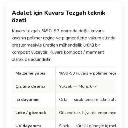
Adalet için Kuvars Tezgah teknik
özeti
Kuvars tezgah, %90–93 oranında doğal kuvars
kırığının polimer reçine ve pigmentlerle vakum altında
preslenmesiyle üretilen mühendislik ürünü bir
kompozit yüzeydir. Kuvars kompozit / mermerit
olarak da adlandırılır.
Malzeme yapısı
%90-93 kuvars + polimer reçine + p
Çizilme direnci
Yüksek — Mohs 6-7
Isı dayanımı
Orta — sıcak tencere altına altlık şart
Leke / gözenek
Gözeneksiz, hijyenik, emprenye ger
UV dayanımı
Sınırlı — sürekli güneşte iç mekan ter