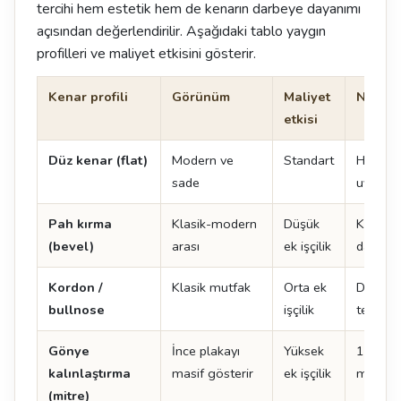
tercihi hem estetik hem de kenarın darbeye dayanımı
açısından değerlendirilir. Aşağıdaki tablo yaygın
profilleri ve maliyet etkisini gösterir.
Kenar profili
Görünüm
Maliyet
Not
etkisi
Düz kenar (flat)
Modern ve
Standart
Her ma
sade
uygulan
Pah kırma
Klasik-modern
Düşük
Kenar 
(bevel)
arası
ek işçilik
dayanıkl
Kordon /
Klasik mutfak
Orta ek
Doğal t
bullnose
işçilik
tercih ed
Gönye
İnce plakayı
Yüksek
12 mm 
kalınlaştırma
masif gösterir
ek işçilik
mm gibi
(mitre)