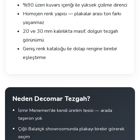
%90 üzeri kuvars içeriği ile yüksek çizilme direnci
Homojen renk yapısı — plakalar arası ton farkı
yaşanmaz
20 ve 30 mm kalınlıkta masif, dolgun tezgah
görünümü
Geniş renk kataloğu ile dolap rengine birebir
eşleştirme
Neden Decomar Tezgah?
İzmir Menemen'de kendi üretim tesisi — arada
taşeron yok
Çiğli Balatçık showroomunda plakayı birebir görerek
seçim