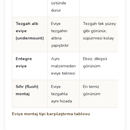
üstünde
durur
Tezgah altı
Eviye
Tezgah tek yüzey
İşçi
eviye
tezgahın
gibi görünür,
det
(undermount)
altına
süpürmesi kolay
yapıştırılır
Entegre
Aynı
Eksiz, dikişsiz
En 
eviye
malzemeden
görünüm
ma
eviye teknesi
uyg
Sıfır (flush)
Eviye
En temiz
Tol
montaj
tezgahla
görünüm
uyg
aynı hizada
kes
Eviye montaj tipi karşılaştırma tablosu