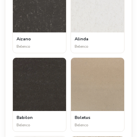
Aizano
Alinda
Belenco
Belenco
Babilon
Boletus
Belenco
Belenco