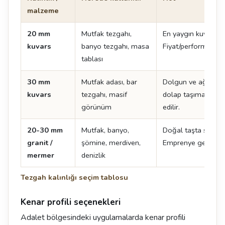
malzeme
20 mm
Mutfak tezgahı,
En yaygın kuvars kal
kuvars
banyo tezgahı, masa
Fiyat/performans de
tablası
30 mm
Mutfak adası, bar
Dolgun ve ağır bir
kuvars
tezgahı, masif
dolap taşıma kapas
görünüm
edilir.
20-30 mm
Mutfak, banyo,
Doğal taşta standar
granit /
şömine, merdiven,
Emprenye gerektirir
mermer
denizlik
Tezgah kalınlığı seçim tablosu
Kenar profili seçenekleri
Adalet bölgesindeki uygulamalarda kenar profili