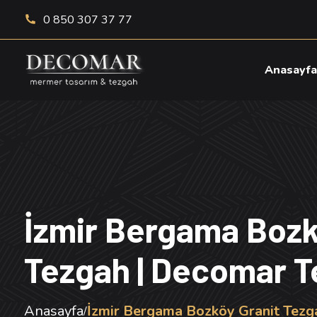
0 850 307 37 77
Anasayf
İzmir Bergama Bozk
Tezgah | Decomar 
Anasayfa
İzmir Bergama Bozköy Granit Tezg
/