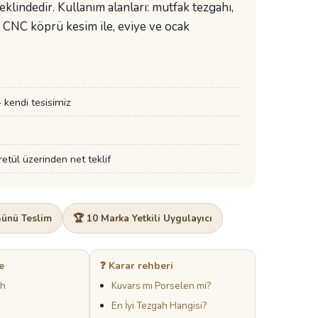
klindedir. Kullanım alanları: mutfak tezgahı,
m CNC köprü kesim ile, eviye ve ocak
kendi tesisimiz
tül üzerinden net teklif
Günü Teslim
🏆 10 Marka Yetkili Uygulayıcı
e
❓ Karar rehberi
ah
Kuvars mı Porselen mi?
En İyi Tezgah Hangisi?