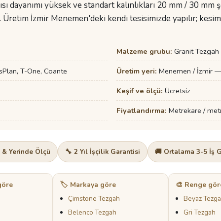
sı dayanımı yüksek ve standart kalınlıkları 20 mm / 30 mm şe
. Üretim İzmir Menemen'deki kendi tesisimizde yapılır; kesi
Malzeme grubu:
Granit Tezgah
sPlan, T-One, Coante
Üretim yeri:
Menemen / İzmir — 
Keşif ve ölçü:
Ücretsiz
Fiyatlandırma:
Metrekare / metre
f & Yerinde Ölçü
🔧 2 Yıl İşçilik Garantisi
🚚 Ortalama 3-5 İş 
göre
🏷️ Markaya göre
🎨 Renge gör
Çimstone Tezgah
Beyaz Tezg
Belenco Tezgah
Gri Tezgah