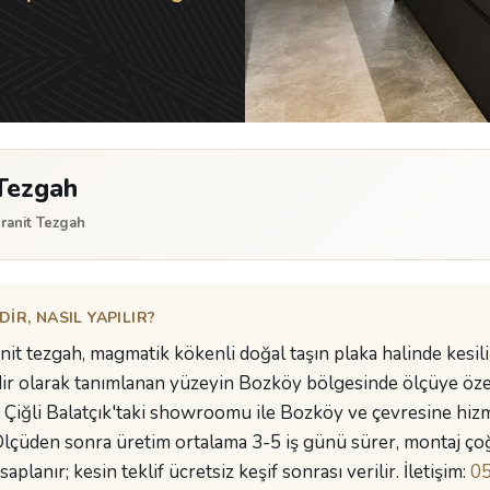
Tezgah
ranit Tezgah
R, NASIL YAPILIR?
anit tezgah, magmatik kökenli doğal taşın plaka halinde kesili
ir olarak tanımlanan yüzeyin Bozköy bölgesinde ölçüye özel
Çiğli Balatçık'taki showroomu ile Bozköy ve çevresine hizme
 Ölçüden sonra üretim ortalama 3-5 iş günü sürer, montaj ço
planır; kesin teklif ücretsiz keşif sonrası verilir. İletişim:
05