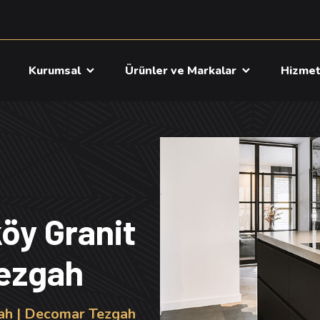
a
Kurumsal
Ürünler ve Markalar
Hizme
öy Granit
Tezgah
ah | Decomar Tezgah