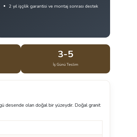
2 yıl işçilik garantisi ve montaj sonrası destek
3-5
İş Günü Teslim
zgü desende olan doğal bir yüzeydir. Doğal granit