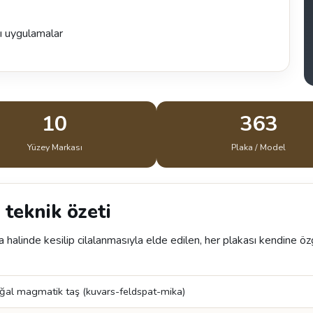
ı uygulamalar
10
363
Yüzey Markası
Plaka / Model
 teknik özeti
 halinde kesilip cilalanmasıyla elde edilen, her plakası kendine ö
ğal magmatik taş (kuvars-feldspat-mika)