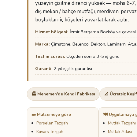
yüzeyin çizilme direnci yüksek — mohs 6-7, ı
dış mekan / bahçe mutfağı, merdiven, pervaz
boşlukları iç köşeleri yuvarlatılarak açılır.
Hizmet bölgesi:
İzmir Bergama Bozköy ve çevresi
Marka:
Çimstone, Belenco, Dekton, Laminam, Atla
Teslim süresi:
Ölçüden sonra 3-5 iş günü
Garanti:
2 yıl işçilik garantisi
🏭 Menemen'de Kendi Fabrikası
📐 Ücretsiz Keşi
🧱 Malzemeye göre
🍽️ Uygulamaya 
Porselen Tezgah
Mutfak Tezgahı
Kuvars Tezgah
Mutfak Adası