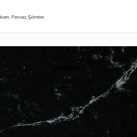
diven, Pervaz, Şömine