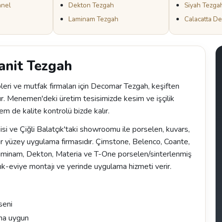
anel
Dekton Tezgah
Siyah Tezga
Laminam Tezgah
Calacatta D
anit Tezgah
eri ve mutfak firmaları için Decomar Tezgah, keşiften
ür. Menemen'deki üretim tesisimizde kesim ve işçilik
em de kalite kontrolü bizde kalır.
 ve Çiğli Balatçık'taki showroomu ile porselen, kuvars,
r yüzey uygulama firmasıdır. Çimstone, Belenco, Coante,
Laminam, Dekton, Materia ve T-One porselen/sinterlenmiş
ık-eviye montajı ve yerinde uygulama hizmeti verir.
seni
na uygun