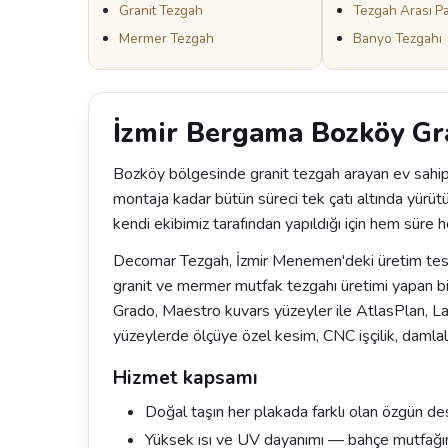
Granit Tezgah
Tezgah Arası P
Mermer Tezgah
Banyo Tezgahı
İzmir Bergama Bozköy Gr
Bozköy bölgesinde granit tezgah arayan ev sahipl
montaja kadar bütün süreci tek çatı altında yürüt
kendi ekibimiz tarafından yapıldığı için hem süre h
Decomar Tezgah, İzmir Menemen'deki üretim tesisi
granit ve mermer mutfak tezgahı üretimi yapan bi
Grado, Maestro kuvars yüzeyler ile AtlasPlan, 
yüzeylerde ölçüye özel kesim, CNC işçilik, damlal
Hizmet kapsamı
Doğal taşın her plakada farklı olan özgün de
Yüksek ısı ve UV dayanımı — bahçe mutfağı