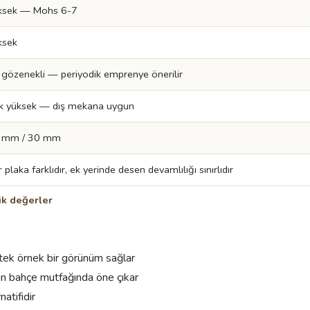
ksek — Mohs 6-7
ksek
 gözenekli — periyodik emprenye önerilir
k yüksek — dış mekana uygun
 mm / 30 mm
 plaka farklıdır, ek yerinde desen devamlılığı sınırlıdır
k değerler
tek örnek bir görünüm sağlar
için bahçe mutfağında öne çıkar
atifidir