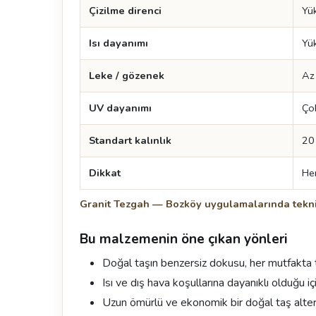
Çizilme direnci
Yü
Isı dayanımı
Yü
Leke / gözenek
Az
UV dayanımı
Ço
Standart kalınlık
20
Dikkat
Her
Granit Tezgah — Bozköy uygulamalarında tekni
Bu malzemenin öne çıkan yönleri
Doğal taşın benzersiz dokusu, her mutfakta 
Isı ve dış hava koşullarına dayanıklı olduğu 
Uzun ömürlü ve ekonomik bir doğal taş altern