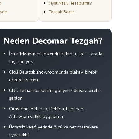
h
Fiyat Nasıl Hesaplanır?
esen
Tezgah Bakımı
Neden Decomar Tezgah?
İzmir Menemen'de kendi üretim tesisi — arada
taşeron yok
Çiğli Balatçık showroomunda plakayı birebir
görerek seçim
CNC ile hassas kesim, gönyesiz duvara birebir
şablon
Çimstone, Belenco, Dekton, Laminam,
AtlasPlan yetkili uygulama
Ücretsiz keşif, yerinde ölçü ve net metrekare
fiyat teklifi