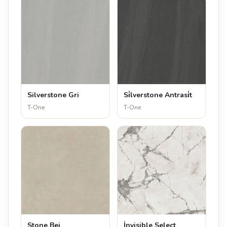
Silverstone Gri
Si̇lverstone Antrasi̇t
T-One
T-One
Stone Bej
İnvisible Select