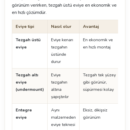
görünüm verirken, tezgah üstü eviye en ekonomik ve
en hızlı çözümdür.
Eviye tipi
Nasıl olur
Avantaj
Dik
Tezgah üstü
Eviye kenarı
En ekonomik ve
Ken
eviye
tezgahın
en hızlı montaj
oluş
üstünde
durur
Tezgah altı
Eviye
Tezgah tek yüzey
İşçi
eviye
tezgahın
gibi görünür,
det
(undermount)
altına
süpürmesi kolay
yapıştırılır
Entegre
Aynı
Eksiz, dikişsiz
En 
eviye
malzemeden
görünüm
ma
eviye teknesi
uyg