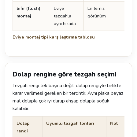
Sıfır (flush)
Eviye
En temiz
Tol
montaj
tezgahla
görünüm
uyg
aynı hizada
kes
Eviye montaj tipi karşılaştırma tablosu
Dolap rengine göre tezgah seçimi
Tezgah rengi tek başına değil, dolap rengiyle birlikte
karar verilmesi gereken bir tercihtir. Aynı plaka beyaz
mat dolapla çok iyi durup ahşap dolapla soğuk
kalabilir.
Dolap
Uyumlu tezgah tonları
Not
rengi