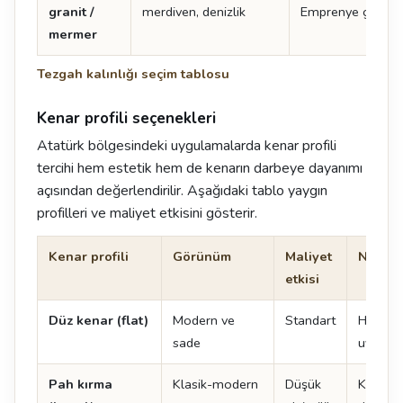
granit /
merdiven, denizlik
Emprenye gerektir
mermer
Tezgah kalınlığı seçim tablosu
Kenar profili seçenekleri
Atatürk bölgesindeki uygulamalarda kenar profili
tercihi hem estetik hem de kenarın darbeye dayanımı
açısından değerlendirilir. Aşağıdaki tablo yaygın
profilleri ve maliyet etkisini gösterir.
Kenar profili
Görünüm
Maliyet
Not
etkisi
Düz kenar (flat)
Modern ve
Standart
Her ma
sade
uygulan
Pah kırma
Klasik-modern
Düşük
Kenar 