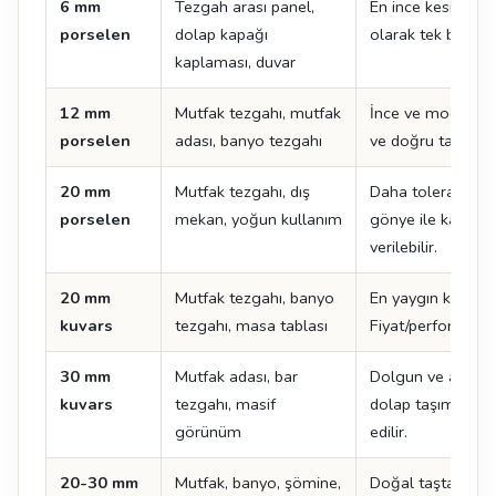
6 mm
Tezgah arası panel,
En ince kesit. Te
porselen
dolap kapağı
olarak tek başına
kaplaması, duvar
12 mm
Mutfak tezgahı, mutfak
İnce ve modern çi
porselen
adası, banyo tezgahı
ve doğru taşıma kr
20 mm
Mutfak tezgahı, dış
Daha toleranslı k
porselen
mekan, yoğun kullanım
gönye ile kalın 
verilebilir.
20 mm
Mutfak tezgahı, banyo
En yaygın kuvars k
kuvars
tezgahı, masa tablası
Fiyat/performans 
30 mm
Mutfak adası, bar
Dolgun ve ağır bi
kuvars
tezgahı, masif
dolap taşıma kapa
görünüm
edilir.
20-30 mm
Mutfak, banyo, şömine,
Doğal taşta standa