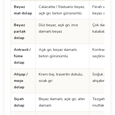
Beyaz
Calacatta / Statuario beyaz,
Ferah ve zam
mat dolap
açık gri, beton görünümlü
beyaz adada ç
Beyaz
Düz beyaz, açık gri, ince
Çok damarlı y
parlak
damarlı beyaz
kalabalık görü
dolap
Antrasit /
Açık gri, beyaz damarlı,
Kontrast yarat
füme
beton görünümlü
seçilirse mu
dolap
Ahşap /
Krem-bej, travertin dokulu,
Soğuk beyaz 
meşe
sıcak gri
ahşabın tonu
dolap
Siyah
Beyaz damarlı, açık gri, altın
Tezgah açık s
dolap
damarlı
mutfak daha 