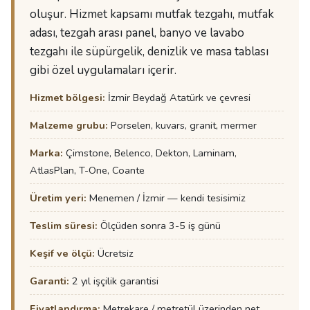
oluşur. Hizmet kapsamı mutfak tezgahı, mutfak
adası, tezgah arası panel, banyo ve lavabo
tezgahı ile süpürgelik, denizlik ve masa tablası
gibi özel uygulamaları içerir.
Hizmet bölgesi:
İzmir Beydağ Atatürk ve çevresi
Malzeme grubu:
Porselen, kuvars, granit, mermer
Marka:
Çimstone, Belenco, Dekton, Laminam,
AtlasPlan, T-One, Coante
Üretim yeri:
Menemen / İzmir — kendi tesisimiz
Teslim süresi:
Ölçüden sonra 3-5 iş günü
Keşif ve ölçü:
Ücretsiz
Garanti:
2 yıl işçilik garantisi
Fiyatlandırma:
Metrekare / metretül üzerinden net