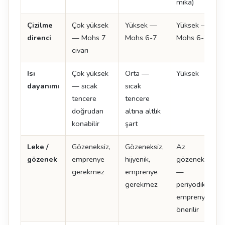
mika)
Çizilme
Çok yüksek
Yüksek —
Yüksek —
direnci
— Mohs 7
Mohs 6-7
Mohs 6-7
civarı
Isı
Çok yüksek
Orta —
Yüksek
dayanımı
— sıcak
sıcak
tencere
tencere
doğrudan
altına altlık
konabilir
şart
Leke /
Gözeneksiz,
Gözeneksiz,
Az
gözenek
emprenye
hijyenik,
gözenekli
gerekmez
emprenye
—
gerekmez
periyodik
emprenye
önerilir