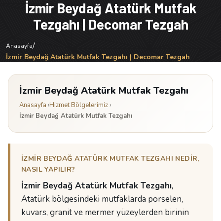
İzmir Beydağ Atatürk Mutfak
Tezgahı | Decomar Tezgah
/
Anasayfa
İzmir Beydağ Atatürk Mutfak Tezgahı | Decomar Tezgah
İzmir Beydağ Atatürk Mutfak Tezgahı
Anasayfa
›
Hizmet Bölgelerimiz
›
İzmir Beydağ Atatürk Mutfak Tezgahı
İZMIR BEYDAĞ ATATÜRK MUTFAK TEZGAHI NEDIR,
NASIL YAPILIR?
İzmir Beydağ Atatürk Mutfak Tezgahı
,
Atatürk bölgesindeki mutfaklarda porselen,
kuvars, granit ve mermer yüzeylerden birinin