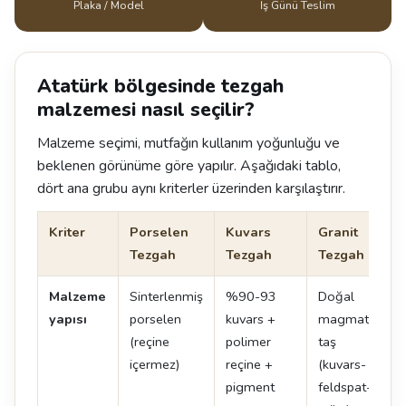
Plaka / Model
İş Günü Teslim
Atatürk bölgesinde tezgah
malzemesi nasıl seçilir?
Malzeme seçimi, mutfağın kullanım yoğunluğu ve
beklenen görünüme göre yapılır. Aşağıdaki tablo,
dört ana grubu aynı kriterler üzerinden karşılaştırır.
Kriter
Porselen
Kuvars
Granit
Tezgah
Tezgah
Tezgah
Malzeme
Sinterlenmiş
%90-93
Doğal
yapısı
porselen
kuvars +
magmatik
(reçine
polimer
taş
içermez)
reçine +
(kuvars-
pigment
feldspat-