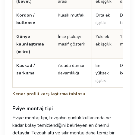
(bevel)
arası
ek işçilik
dayanıkl
Kordon /
Klasik mutfak
Orta ek
Doğal t
bullnose
işçilik
tercih ed
Gönye
İnce plakayı
Yüksek
12 mm 
kalınlaştırma
masif gösterir
ek işçilik
mm gibi
(mitre)
Kaskad /
Adada damar
En
Damar 
sarkıtma
devamlılığı
yüksek
kenarın
işçilik
Kenar profili karşılaştırma tablosu
Eviye montaj tipi
Eviye montaj tipi, tezgahın günlük kullanımda ne
kadar kolay temizlendiğini belirleyen en önemli
detaydır. Tezgah altı ve sıfır montaj daha temiz bir