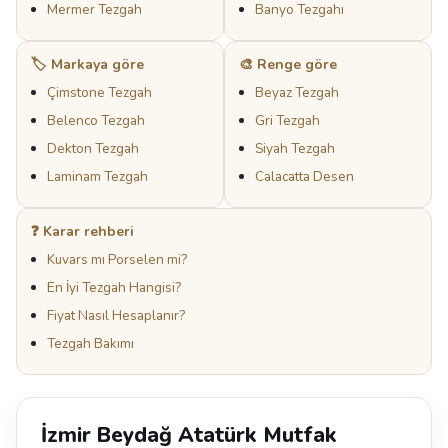
Mermer Tezgah
Banyo Tezgahı
🏷️ Markaya göre
🎨 Renge göre
Çimstone Tezgah
Beyaz Tezgah
Belenco Tezgah
Gri Tezgah
Dekton Tezgah
Siyah Tezgah
Laminam Tezgah
Calacatta Desen
❓ Karar rehberi
Kuvars mı Porselen mi?
En İyi Tezgah Hangisi?
Fiyat Nasıl Hesaplanır?
Tezgah Bakımı
İzmir Beydağ Atatürk Mutfak