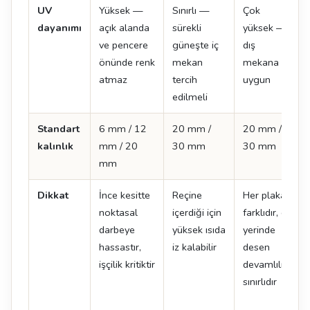
UV
Yüksek —
Sınırlı —
Çok
dayanımı
açık alanda
sürekli
yüksek —
ve pencere
güneşte iç
dış
önünde renk
mekan
mekana
atmaz
tercih
uygun
edilmeli
Standart
6 mm / 12
20 mm /
20 mm /
kalınlık
mm / 20
30 mm
30 mm
mm
Dikkat
İnce kesitte
Reçine
Her plaka
noktasal
içerdiği için
farklıdır, ek
darbeye
yüksek ısıda
yerinde
hassastır,
iz kalabilir
desen
işçilik kritiktir
devamlılığı
sınırlıdır