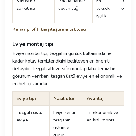
Kaskad /
Adada damar
En
Damar 
sarkıtma
devamlılığı
yüksek
kenarın
işçilik
Kenar profili karşılaştırma tablosu
Eviye montaj tipi
Eviye montaj tipi, tezgahın günlük kullanımda ne
kadar kolay temizlendiğini belirleyen en önemli
detaydır. Tezgah altı ve sıfır montaj daha temiz bir
görünüm verirken, tezgah üstü eviye en ekonomik ve
en hızlı çözümdür.
Eviye tipi
Nasıl olur
Avantaj
Dik
Tezgah üstü
Eviye kenarı
En ekonomik ve
Ken
eviye
tezgahın
en hızlı montaj
oluş
üstünde
durur