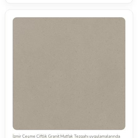
İzmir Çeşme Çiftlik Granit Mutfak Tezgahı uygulamalarında