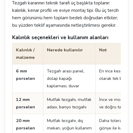
Tezgah kararının teknik tarafı üç başlıkta toplanır:
kalınlık, kenar profili ve eviye montaj tipi. Bu üç tercih
hem görünümü hem toplam bedeli doğrudan etkiler;
bu yüzden teklif aşamasında netleştirilmesi gerekir.
Kalınlık seçenekleri ve kullanım alanları
Kalınlık /
Nerede kullanılır
Not
malzeme
6 mm
Tezgah arası panel,
En ince kesit. Te
porselen
dolap kapağı
olarak tek başına
kaplaması, duvar
12 mm
Mutfak tezgahı, mutfak
İnce ve modern çi
porselen
adası, banyo tezgahı
ve doğru taşıma kr
20 mm
Mutfak tezgahı, dış
Daha toleranslı k
porselen
mekan, yoğun kullanım
gönye ile kalın 