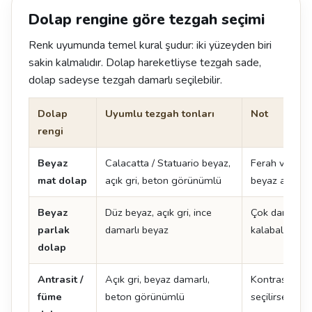
Dolap rengine göre tezgah seçimi
Renk uyumunda temel kural şudur: iki yüzeyden biri
sakin kalmalıdır. Dolap hareketliyse tezgah sade,
dolap sadeyse tezgah damarlı seçilebilir.
Dolap
Uyumlu tezgah tonları
Not
rengi
Beyaz
Calacatta / Statuario beyaz,
Ferah ve zam
mat dolap
açık gri, beton görünümlü
beyaz adada ç
Beyaz
Düz beyaz, açık gri, ince
Çok damarlı y
parlak
damarlı beyaz
kalabalık görü
dolap
Antrasit /
Açık gri, beyaz damarlı,
Kontrast yarat
füme
beton görünümlü
seçilirse mu