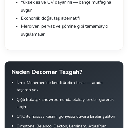
Yüksek ısı ve UV dayanımı — bahçe mutfağına
uygun
Ekonomik doğal taş alternatifi
Merdiven, pervaz ve şömine gibi tamamlayıcı
uygulamalar
Neden Decomar Tezgah?
İzmir Menemen'de kendi üretim tesisi — arada
taşeron yok
Çiğli Balatçık showroomunda plakayı birebir görerek
seçim
CNC ile hassas kesim, gönyesiz duvara birebir şablon
Çimstone, Belenco, Dekton, Laminam, AtlasPlan