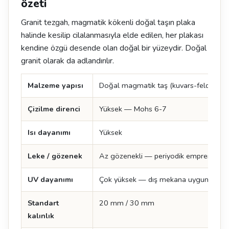
özeti
Granit tezgah, magmatik kökenli doğal taşın plaka
halinde kesilip cilalanmasıyla elde edilen, her plakası
kendine özgü desende olan doğal bir yüzeydir. Doğal
granit olarak da adlandırılır.
Malzeme yapısı
Doğal magmatik taş (kuvars-feldspat-
Çizilme direnci
Yüksek — Mohs 6-7
Isı dayanımı
Yüksek
Leke / gözenek
Az gözenekli — periyodik emprenye öne
UV dayanımı
Çok yüksek — dış mekana uygun
Standart
20 mm / 30 mm
kalınlık