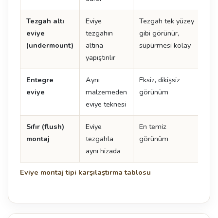
Tezgah altı
Eviye
Tezgah tek yüzey
İşçi
eviye
tezgahın
gibi görünür,
det
(undermount)
altına
süpürmesi kolay
yapıştırılır
Entegre
Aynı
Eksiz, dikişsiz
En 
eviye
malzemeden
görünüm
ma
eviye teknesi
uyg
Sıfır (flush)
Eviye
En temiz
Tol
montaj
tezgahla
görünüm
uyg
aynı hizada
kes
Eviye montaj tipi karşılaştırma tablosu