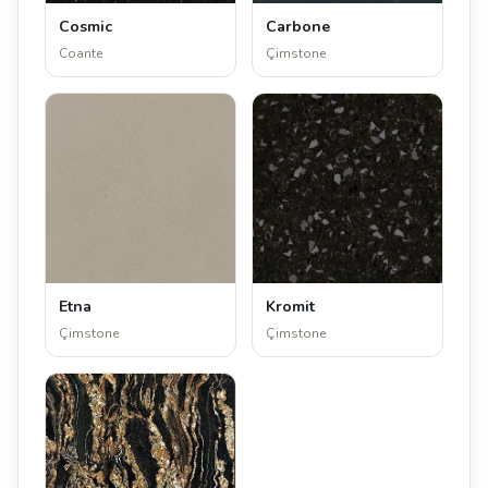
Cosmic
Carbone
Coante
Çimstone
Etna
Kromit
Çimstone
Çimstone