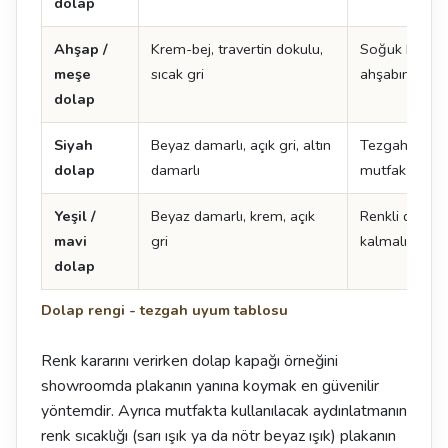
dolap
Ahşap /
Krem-bej, travertin dokulu,
Soğuk beyaz 
meşe
sıcak gri
ahşabın tonu
dolap
Siyah
Beyaz damarlı, açık gri, altın
Tezgah açık s
dolap
damarlı
mutfak daha 
Yeşil /
Beyaz damarlı, krem, açık
Renkli dolapt
mavi
gri
kalmalı
dolap
Dolap rengi - tezgah uyum tablosu
Renk kararını verirken dolap kapağı örneğini
showroomda plakanın yanına koymak en güvenilir
yöntemdir. Ayrıca mutfakta kullanılacak aydınlatmanın
renk sıcaklığı (sarı ışık ya da nötr beyaz ışık) plakanın