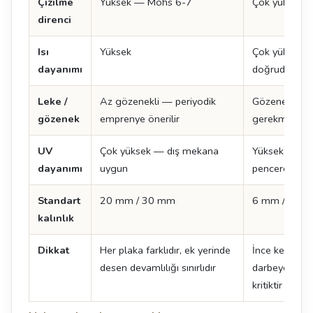
Çizilme
Yüksek — Mohs 6-7
Çok yüksek —
direnci
Isı
Yüksek
Çok yüksek —
dayanımı
doğrudan kon
Leke /
Az gözenekli — periyodik
Gözeneksiz,
gözenek
emprenye önerilir
gerekmez
UV
Çok yüksek — dış mekana
Yüksek — açı
dayanımı
uygun
pencere önü
Standart
20 mm / 30 mm
6 mm / 12 
kalınlık
Dikkat
Her plaka farklıdır, ek yerinde
İnce kesitte 
desen devamlılığı sınırlıdır
darbeye hassas
kritiktir