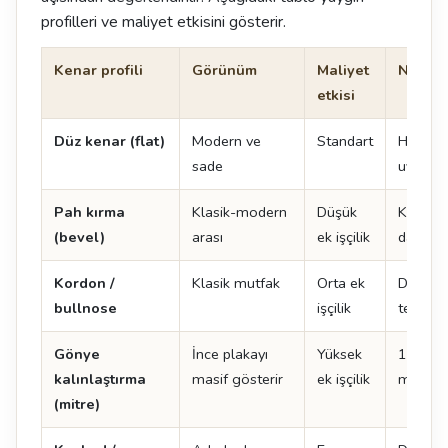
profilleri ve maliyet etkisini gösterir.
Kenar profili
Görünüm
Maliyet
Not
etkisi
Düz kenar (flat)
Modern ve
Standart
Her ma
sade
uygulan
Pah kırma
Klasik-modern
Düşük
Kenar 
(bevel)
arası
ek işçilik
dayanıkl
Kordon /
Klasik mutfak
Orta ek
Doğal t
bullnose
işçilik
tercih ed
Gönye
İnce plakayı
Yüksek
12 mm 
kalınlaştırma
masif gösterir
ek işçilik
mm gibi
(mitre)