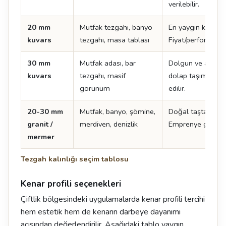
verilebilir.
20 mm
Mutfak tezgahı, banyo
En yaygın kuvars k
kuvars
tezgahı, masa tablası
Fiyat/performans 
30 mm
Mutfak adası, bar
Dolgun ve ağır bi
kuvars
tezgahı, masif
dolap taşıma kapa
görünüm
edilir.
20-30 mm
Mutfak, banyo, şömine,
Doğal taşta standa
granit /
merdiven, denizlik
Emprenye gerektir
mermer
Tezgah kalınlığı seçim tablosu
Kenar profili seçenekleri
Çiftlik bölgesindeki uygulamalarda kenar profili tercihi
hem estetik hem de kenarın darbeye dayanımı
açısından değerlendirilir. Aşağıdaki tablo yaygın