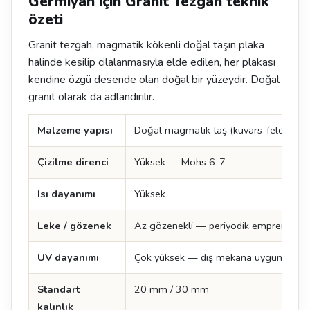
Germiyan için Granit Tezgah teknik
özeti
Granit tezgah, magmatik kökenli doğal taşın plaka
halinde kesilip cilalanmasıyla elde edilen, her plakası
kendine özgü desende olan doğal bir yüzeydir. Doğal
granit olarak da adlandırılır.
Malzeme yapısı
Doğal magmatik taş (kuvars-feldspat-
Çizilme direnci
Yüksek — Mohs 6-7
Isı dayanımı
Yüksek
Leke / gözenek
Az gözenekli — periyodik emprenye öne
UV dayanımı
Çok yüksek — dış mekana uygun
Standart
20 mm / 30 mm
kalınlık