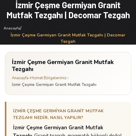
İzmir Çeşme Germiyan Granit
Mutfak Tezgahı | Decomar Tezgah
/
Anasayfa
İzmir Çeşme Germiyan Granit Mutfak Tezgahı | Decomar
Tezgah
İzmir Çeşme Germiyan Granit Mutfak
Tezgahı
Anasayfa
›
Hizmet Bölgelerimiz
›
İzmir Çeşme Germiyan Granit Mutfak Tezgahı
İZMIR ÇEŞME GERMIYAN GRANIT MUTFAK
TEZGAHI NEDIR, NASIL YAPILIR?
İzmir Çeşme Germiyan Granit Mutfak
Tezgahı
, Granit tezgah, magmatik kökenli doğal