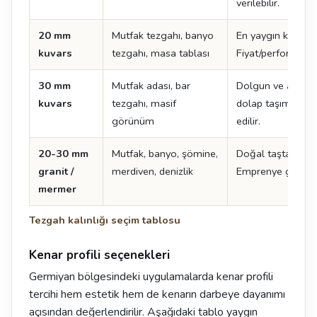
verilebilir.
20 mm
Mutfak tezgahı, banyo
En yaygın kuvars k
kuvars
tezgahı, masa tablası
Fiyat/performans 
30 mm
Mutfak adası, bar
Dolgun ve ağır bi
kuvars
tezgahı, masif
dolap taşıma kapa
görünüm
edilir.
20-30 mm
Mutfak, banyo, şömine,
Doğal taşta standa
granit /
merdiven, denizlik
Emprenye gerektir
mermer
Tezgah kalınlığı seçim tablosu
Kenar profili seçenekleri
Germiyan bölgesindeki uygulamalarda kenar profili
tercihi hem estetik hem de kenarın darbeye dayanımı
açısından değerlendirilir. Aşağıdaki tablo yaygın