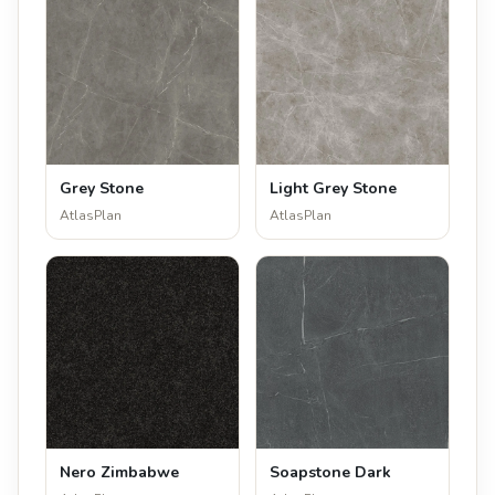
Grey Stone
Light Grey Stone
AtlasPlan
AtlasPlan
Nero Zimbabwe
Soapstone Dark