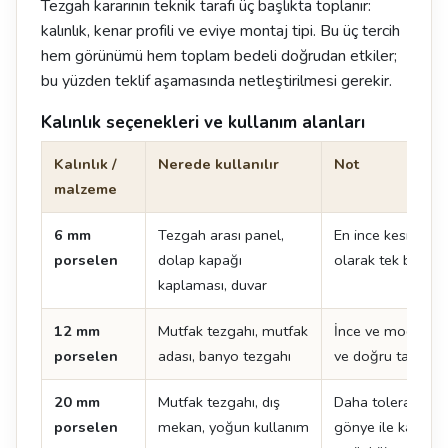
Tezgah kararının teknik tarafı üç başlıkta toplanır:
kalınlık, kenar profili ve eviye montaj tipi. Bu üç tercih
hem görünümü hem toplam bedeli doğrudan etkiler;
bu yüzden teklif aşamasında netleştirilmesi gerekir.
Kalınlık seçenekleri ve kullanım alanları
Kalınlık /
Nerede kullanılır
Not
malzeme
6 mm
Tezgah arası panel,
En ince kesit. Te
porselen
dolap kapağı
olarak tek başına
kaplaması, duvar
12 mm
Mutfak tezgahı, mutfak
İnce ve modern çi
porselen
adası, banyo tezgahı
ve doğru taşıma kr
20 mm
Mutfak tezgahı, dış
Daha toleranslı k
porselen
mekan, yoğun kullanım
gönye ile kalın 