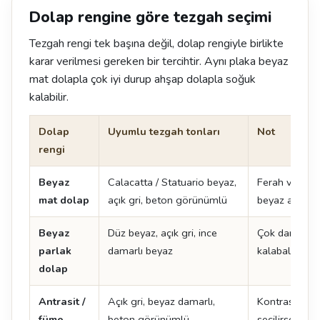
Dolap rengine göre tezgah seçimi
Tezgah rengi tek başına değil, dolap rengiyle birlikte
karar verilmesi gereken bir tercihtir. Aynı plaka beyaz
mat dolapla çok iyi durup ahşap dolapla soğuk
kalabilir.
Dolap
Uyumlu tezgah tonları
Not
rengi
Beyaz
Calacatta / Statuario beyaz,
Ferah ve zam
mat dolap
açık gri, beton görünümlü
beyaz adada ç
Beyaz
Düz beyaz, açık gri, ince
Çok damarlı y
parlak
damarlı beyaz
kalabalık görü
dolap
Antrasit /
Açık gri, beyaz damarlı,
Kontrast yarat
füme
beton görünümlü
seçilirse mu