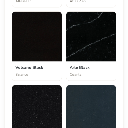
AtlasPlan
AtlasPlan
Volcano Black
Arte Black
Belenco
Coante