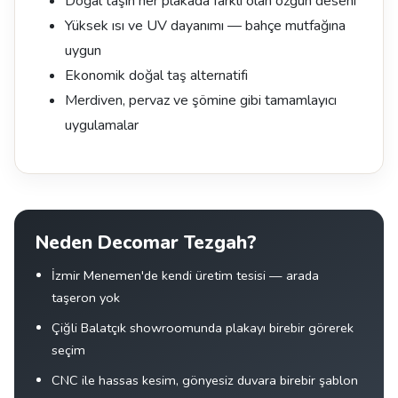
Doğal taşın her plakada farklı olan özgün deseni
Yüksek ısı ve UV dayanımı — bahçe mutfağına
uygun
Ekonomik doğal taş alternatifi
Merdiven, pervaz ve şömine gibi tamamlayıcı
uygulamalar
Neden Decomar Tezgah?
İzmir Menemen'de kendi üretim tesisi — arada
taşeron yok
Çiğli Balatçık showroomunda plakayı birebir görerek
seçim
CNC ile hassas kesim, gönyesiz duvara birebir şablon