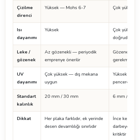
Çizilme
Yüksek — Mohs 6-7
Çok yüksek —
direnci
Isı
Yüksek
Çok yüksek —
dayanımı
doğrudan kon
Leke /
Az gözenekli — periyodik
Gözeneksiz,
gözenek
emprenye önerilir
gerekmez
UV
Çok yüksek — dış mekana
Yüksek — açı
dayanımı
uygun
pencere önü
Standart
20 mm / 30 mm
6 mm / 12 
kalınlık
Dikkat
Her plaka farklıdır, ek yerinde
İnce kesitte 
desen devamlılığı sınırlıdır
darbeye hassas
kritiktir