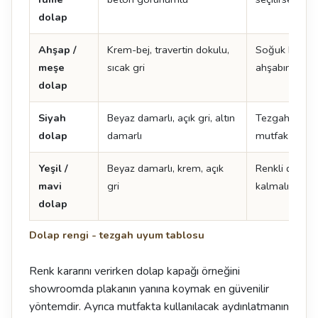
dolap
Ahşap /
Krem-bej, travertin dokulu,
Soğuk beyaz 
meşe
sıcak gri
ahşabın tonu
dolap
Siyah
Beyaz damarlı, açık gri, altın
Tezgah açık s
dolap
damarlı
mutfak daha 
Yeşil /
Beyaz damarlı, krem, açık
Renkli dolapt
mavi
gri
kalmalı
dolap
Dolap rengi - tezgah uyum tablosu
Renk kararını verirken dolap kapağı örneğini
showroomda plakanın yanına koymak en güvenilir
yöntemdir. Ayrıca mutfakta kullanılacak aydınlatmanın