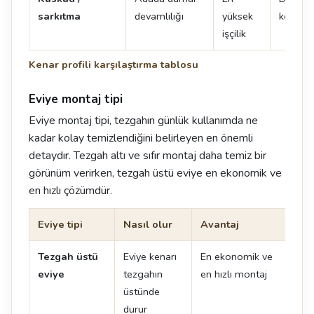
sarkıtma
devamlılığı
yüksek
kenarın
işçilik
Kenar profili karşılaştırma tablosu
Eviye montaj tipi
Eviye montaj tipi, tezgahın günlük kullanımda ne
kadar kolay temizlendiğini belirleyen en önemli
detaydır. Tezgah altı ve sıfır montaj daha temiz bir
görünüm verirken, tezgah üstü eviye en ekonomik ve
en hızlı çözümdür.
Eviye tipi
Nasıl olur
Avantaj
Dik
Tezgah üstü
Eviye kenarı
En ekonomik ve
Ken
eviye
tezgahın
en hızlı montaj
oluş
üstünde
durur