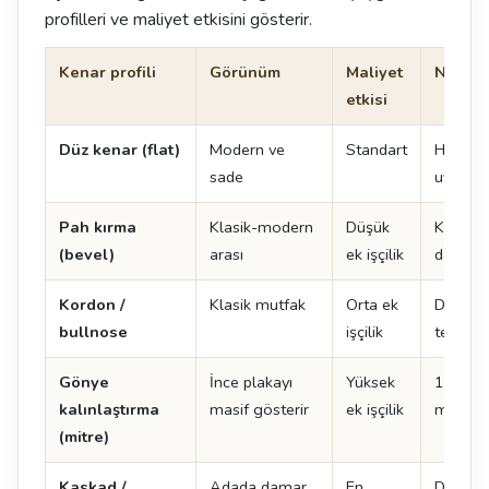
profilleri ve maliyet etkisini gösterir.
Kenar profili
Görünüm
Maliyet
Not
etkisi
Düz kenar (flat)
Modern ve
Standart
Her ma
sade
uygulan
Pah kırma
Klasik-modern
Düşük
Kenar 
(bevel)
arası
ek işçilik
dayanıkl
Kordon /
Klasik mutfak
Orta ek
Doğal t
bullnose
işçilik
tercih ed
Gönye
İnce plakayı
Yüksek
12 mm 
kalınlaştırma
masif gösterir
ek işçilik
mm gibi
(mitre)
Kaskad /
Adada damar
En
Damar 