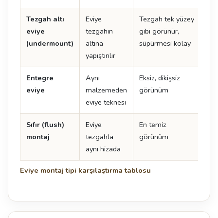
Tezgah altı
Eviye
Tezgah tek yüzey
İşçi
eviye
tezgahın
gibi görünür,
det
(undermount)
altına
süpürmesi kolay
yapıştırılır
Entegre
Aynı
Eksiz, dikişsiz
En 
eviye
malzemeden
görünüm
ma
eviye teknesi
uyg
Sıfır (flush)
Eviye
En temiz
Tol
montaj
tezgahla
görünüm
uyg
aynı hizada
kes
Eviye montaj tipi karşılaştırma tablosu