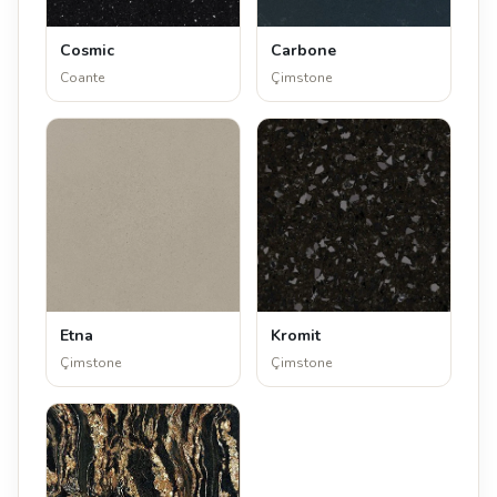
Cosmic
Carbone
Coante
Çimstone
Etna
Kromit
Çimstone
Çimstone