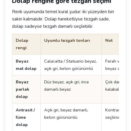
Dolap rengine göre tezgah seçimi
Renk uyumunda temel kural şudur: iki yüzeyden biri
sakin kalmalıdır. Dolap hareketliyse tezgah sade,
dolap sadeyse tezgah damarlı seçilebilir.
Dolap
Uyumlu tezgah tonları
Not
rengi
Beyaz
Calacatta / Statuario beyaz,
Ferah ve zam
mat dolap
açık gri, beton görünümlü
beyaz adada ç
Beyaz
Düz beyaz, açık gri, ince
Çok damarlı y
parlak
damarlı beyaz
kalabalık görü
dolap
Antrasit /
Açık gri, beyaz damarlı,
Kontrast yarat
füme
beton görünümlü
seçilirse mu
dolap