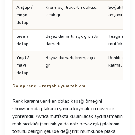
Ahşap /
Krem-bej, travertin dokulu,
Soğuk beyaz 
meşe
sıcak gri
ahşabın tonu
dolap
Siyah
Beyaz damarlı, açık gri, altın
Tezgah açık s
dolap
damarlı
mutfak daha 
Yeşil /
Beyaz damarlı, krem, açık
Renkli dolapt
mavi
gri
kalmalı
dolap
Dolap rengi - tezgah uyum tablosu
Renk kararını verirken dolap kapağı örneğini
showroomda plakanın yanına koymak en güvenilir
yöntemdir. Ayrıca mutfakta kullanılacak aydınlatmanın
renk sıcaklığı (sarı ışık ya da nötr beyaz ışık) plakanın
tonunu belirgin şekilde değiştirir; mümkünse plaka