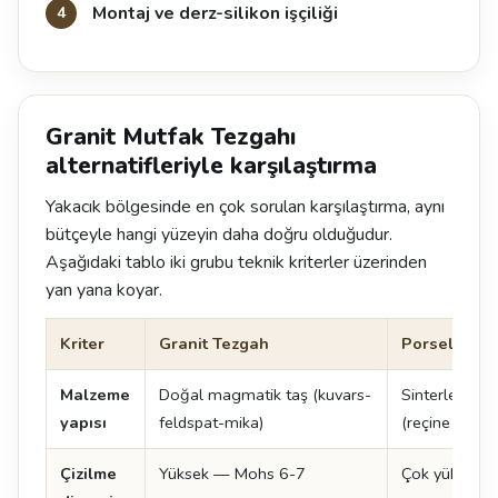
Montaj ve derz-silikon işçiliği
Granit Mutfak Tezgahı
alternatifleriyle karşılaştırma
Yakacık bölgesinde en çok sorulan karşılaştırma, aynı
bütçeyle hangi yüzeyin daha doğru olduğudur.
Aşağıdaki tablo iki grubu teknik kriterler üzerinden
yan yana koyar.
Kriter
Granit Tezgah
Porselen T
Malzeme
Doğal magmatik taş (kuvars-
Sinterlenmiş
yapısı
feldspat-mika)
(reçine içerm
Çizilme
Yüksek — Mohs 6-7
Çok yüksek —