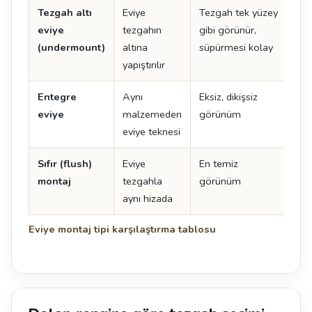
Tezgah altı
Eviye
Tezgah tek yüzey
İşçi
eviye
tezgahın
gibi görünür,
det
(undermount)
altına
süpürmesi kolay
yapıştırılır
Entegre
Aynı
Eksiz, dikişsiz
En 
eviye
malzemeden
görünüm
ma
eviye teknesi
uyg
Sıfır (flush)
Eviye
En temiz
Tol
montaj
tezgahla
görünüm
uyg
aynı hizada
kes
Eviye montaj tipi karşılaştırma tablosu