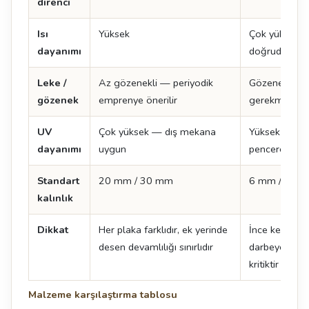
direnci
Isı
Yüksek
Çok yüksek —
dayanımı
doğrudan kon
Leke /
Az gözenekli — periyodik
Gözeneksiz,
gözenek
emprenye önerilir
gerekmez
UV
Çok yüksek — dış mekana
Yüksek — açı
dayanımı
uygun
pencere önü
Standart
20 mm / 30 mm
6 mm / 12 
kalınlık
Dikkat
Her plaka farklıdır, ek yerinde
İnce kesitte 
desen devamlılığı sınırlıdır
darbeye hassas
kritiktir
Malzeme karşılaştırma tablosu