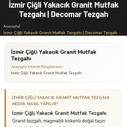
İzmir Çiğli Yakacık Granit Mutfak
Tezgahı | Decomar Tezgah
/
Anasayfa
İzmir Çiğli Yakacık Granit Mutfak Tezgahı | Decomar Tezgah
İzmir Çiğli Yakacık Granit Mutfak
Tezgahı
Anasayfa
›
Hizmet Bölgelerimiz
›
İzmir Çiğli Yakacık Granit Mutfak Tezgahı
İZMIR ÇIĞLI YAKACIK GRANIT MUTFAK TEZGAHI
NEDIR, NASIL YAPILIR?
İzmir Çiğli Yakacık Granit Mutfak Tezgahı
,
Granit tezgah, magmatik kökenli doğal taşın