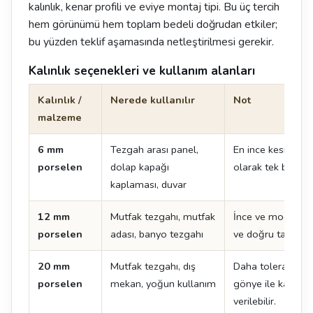
kalınlık, kenar profili ve eviye montaj tipi. Bu üç tercih
hem görünümü hem toplam bedeli doğrudan etkiler;
bu yüzden teklif aşamasında netleştirilmesi gerekir.
Kalınlık seçenekleri ve kullanım alanları
Kalınlık /
Nerede kullanılır
Not
malzeme
6 mm
Tezgah arası panel,
En ince kesit. Te
porselen
dolap kapağı
olarak tek başına
kaplaması, duvar
12 mm
Mutfak tezgahı, mutfak
İnce ve modern çi
porselen
adası, banyo tezgahı
ve doğru taşıma kr
20 mm
Mutfak tezgahı, dış
Daha toleranslı k
porselen
mekan, yoğun kullanım
gönye ile kalın 
verilebilir.