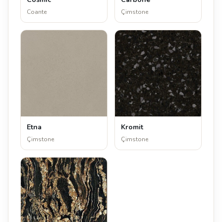
Coante
Çimstone
Etna
Kromit
Çimstone
Çimstone