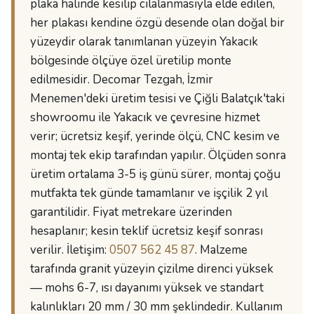
plaka halinde kesilip cilalanmasıyla elde edilen,
her plakası kendine özgü desende olan doğal bir
yüzeydir olarak tanımlanan yüzeyin Yakacık
bölgesinde ölçüye özel üretilip monte
edilmesidir. Decomar Tezgah, İzmir
Menemen'deki üretim tesisi ve Çiğli Balatçık'taki
showroomu ile Yakacık ve çevresine hizmet
verir; ücretsiz keşif, yerinde ölçü, CNC kesim ve
montaj tek ekip tarafından yapılır. Ölçüden sonra
üretim ortalama 3-5 iş günü sürer, montaj çoğu
mutfakta tek günde tamamlanır ve işçilik 2 yıl
garantilidir. Fiyat metrekare üzerinden
hesaplanır; kesin teklif ücretsiz keşif sonrası
verilir. İletişim:
0507 562 45 87
. Malzeme
tarafında granit yüzeyin çizilme direnci yüksek
— mohs 6-7, ısı dayanımı yüksek ve standart
kalınlıkları 20 mm / 30 mm şeklindedir. Kullanım