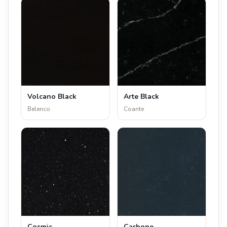
Volcano Black
Arte Black
Belenco
Coante
Cosmic
Carbone