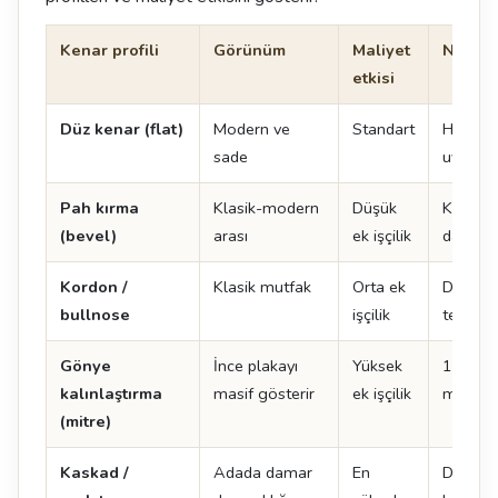
Kenar profili
Görünüm
Maliyet
Not
etkisi
Düz kenar (flat)
Modern ve
Standart
Her ma
sade
uygulan
Pah kırma
Klasik-modern
Düşük
Kenar 
(bevel)
arası
ek işçilik
dayanıkl
Kordon /
Klasik mutfak
Orta ek
Doğal t
bullnose
işçilik
tercih ed
Gönye
İnce plakayı
Yüksek
12 mm 
kalınlaştırma
masif gösterir
ek işçilik
mm gibi
(mitre)
Kaskad /
Adada damar
En
Damar 