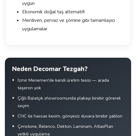
uygun
Ekonomik doğal taş alternatifi
Merdiven, pervaz ve şömine gibi tamamlayıcı
uygulamalar
Neden Decomar Tezgah?
İzmir Menemen'de kendi üretim tesisi — arada
taşeron yok
Çiğli Balatçık showroomunda plakayı birebir görerek
seçim
CNC ile hassas kesim, gönyesiz duvara birebir şablon
Çimstone, Belenco, Dekton, Laminam, AtlasPlan
yetkili uygulama