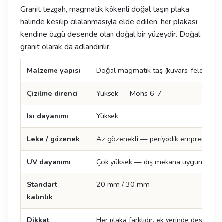
Granit tezgah, magmatik kökenli doğal taşın plaka
halinde kesilip cilalanmasıyla elde edilen, her plakası
kendine özgü desende olan doğal bir yüzeydir. Doğal
granit olarak da adlandırılır.
Malzeme yapısı
Doğal magmatik taş (kuvars-feldspat-
Çizilme direnci
Yüksek — Mohs 6-7
Isı dayanımı
Yüksek
Leke / gözenek
Az gözenekli — periyodik emprenye öne
UV dayanımı
Çok yüksek — dış mekana uygun
Standart
20 mm / 30 mm
kalınlık
Dikkat
Her plaka farklıdır, ek yerinde desen de