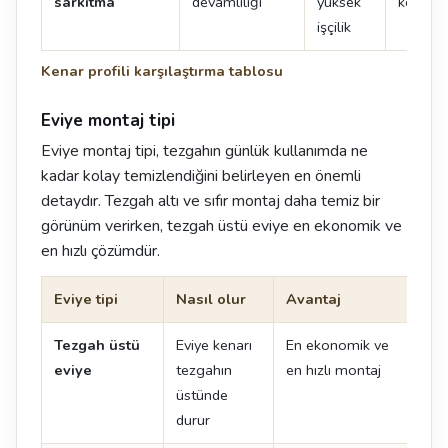
sarkıtma
devamlılığı
yüksek
kenarın
işçilik
Kenar profili karşılaştırma tablosu
Eviye montaj tipi
Eviye montaj tipi, tezgahın günlük kullanımda ne
kadar kolay temizlendiğini belirleyen en önemli
detaydır. Tezgah altı ve sıfır montaj daha temiz bir
görünüm verirken, tezgah üstü eviye en ekonomik ve
en hızlı çözümdür.
Eviye tipi
Nasıl olur
Avantaj
Dik
Tezgah üstü
Eviye kenarı
En ekonomik ve
Ken
eviye
tezgahın
en hızlı montaj
oluş
üstünde
durur