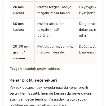
20 mm
Mutfak tezgahı, banyo
En yaygın kuvars k
kuvars
tezgahı, masa tablası
Fiyat/performans 
30 mm
Mutfak adası, bar
Dolgun ve ağır bi
kuvars
tezgahı, masif
dolap taşıma kapa
görünüm
edilir.
20-30 mm
Mutfak, banyo, şömine,
Doğal taşta standa
granit /
merdiven, denizlik
Emprenye gerektir
mermer
Tezgah kalınlığı seçim tablosu
Kenar profili seçenekleri
Yakacık bölgesindeki uygulamalarda kenar profili
tercihi hem estetik hem de kenarın darbeye dayanımı
açısından değerlendirilir. Aşağıdaki tablo yaygın
profilleri ve maliyet etkisini gösterir.