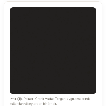
İzmir Çiğli Yakacık Granit Mutfak Tezgahı uygulamalarında
kullanılan yüzeylerden bir örnek.