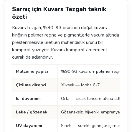
Sarnıç için Kuvars Tezgah teknik
özeti
Kuvars tezgah, %90–93 oranında doğal kuvars
kırığının polimer reçine ve pigmentlerle vakum altında
preslenmesiyle üretilen mühendislik ürünü bir
kompozit yüzeydir. Kuvars kompozit / mermerit
olarak da adlandırılır.
Malzeme yapısı
%90-93 kuvars + polimer reçine + p
Çizilme direnci
Yüksek — Mohs 6-7
Isı dayanımı
Orta — sıcak tencere altına altlık şart
Leke / gözenek
Gözeneksiz, hijyenik, emprenye ger
UV dayanımı
Sınırlı — sürekli güneşte iç mekan ter