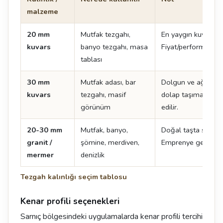
malzeme
20 mm
Mutfak tezgahı,
En yaygın kuvars kal
kuvars
banyo tezgahı, masa
Fiyat/performans de
tablası
30 mm
Mutfak adası, bar
Dolgun ve ağır bir
kuvars
tezgahı, masif
dolap taşıma kapas
görünüm
edilir.
20-30 mm
Mutfak, banyo,
Doğal taşta standar
granit /
şömine, merdiven,
Emprenye gerektirir
mermer
denizlik
Tezgah kalınlığı seçim tablosu
Kenar profili seçenekleri
Sarnıç bölgesindeki uygulamalarda kenar profili tercihi