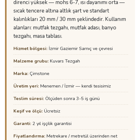
direnci yüksek — mohs 6-7, ısı dayanımı orta —
sıcak tencere altına altlık şart ve standart
kalınlıkları 20 mm / 30 mm şeklindedir. Kullanım
alanları: mutfak tezgahı, mutfak adası, banyo
tezgahı, masa tablası.
Hizmet bölgesi:
İzmir Gaziemir Sarnıç ve çevresi
Malzeme grubu:
Kuvars Tezgah
Marka:
Çimstone
Üretim yeri:
Menemen / İzmir — kendi tesisimiz
Teslim süresi:
Ölçüden sonra 3-5 iş günü
Keşif ve ölçü:
Ücretsiz
Garanti:
2 yıl işçilik garantisi
Fiyatlandırma:
Metrekare / metretül üzerinden net