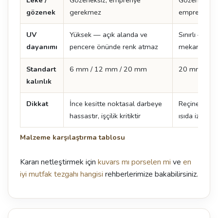
Leke /
Gözeneksiz, emprenye
Gözeneksiz, 
gözenek
gerekmez
emprenye g
UV
Yüksek — açık alanda ve
Sınırlı — sür
dayanımı
pencere önünde renk atmaz
mekan tercih
Standart
6 mm / 12 mm / 20 mm
20 mm / 3
kalınlık
Dikkat
İnce kesitte noktasal darbeye
Reçine içerdi
hassastır, işçilik kritiktir
ısıda iz kalabi
Malzeme karşılaştırma tablosu
Kararı netleştirmek için
kuvars mı porselen mi
ve
en
iyi mutfak tezgahı hangisi
rehberlerimize bakabilirsiniz.