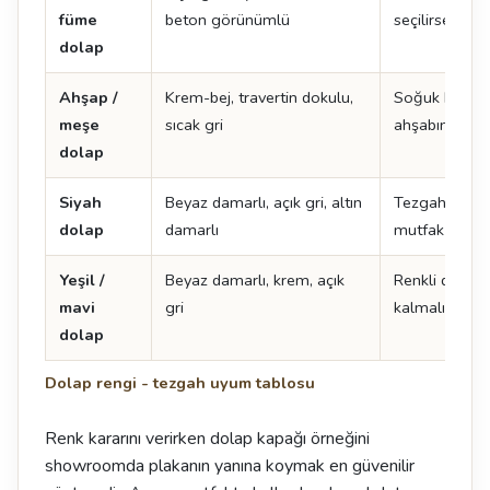
füme
beton görünümlü
seçilirse mu
dolap
Ahşap /
Krem-bej, travertin dokulu,
Soğuk beyaz 
meşe
sıcak gri
ahşabın tonu
dolap
Siyah
Beyaz damarlı, açık gri, altın
Tezgah açık s
dolap
damarlı
mutfak daha 
Yeşil /
Beyaz damarlı, krem, açık
Renkli dolapt
mavi
gri
kalmalı
dolap
Dolap rengi - tezgah uyum tablosu
Renk kararını verirken dolap kapağı örneğini
showroomda plakanın yanına koymak en güvenilir