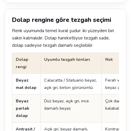
Dolap rengine göre tezgah seçimi
Renk uyumunda temel kural şudur: iki yüzeyden biri
sakin kalmalıdır. Dolap hareketliyse tezgah sade,
dolap sadeyse tezgah damarlı seçilebilir.
Dolap
Uyumlu tezgah tonları
Not
rengi
Beyaz
Calacatta / Statuario beyaz,
Ferah ve zam
mat dolap
açık gri, beton görünümlü
beyaz adada ç
Beyaz
Düz beyaz, açık gri, ince
Çok damarlı y
parlak
damarlı beyaz
kalabalık görü
dolap
Antrasit /
Açık gri, beyaz damarlı,
Kontrast yarat