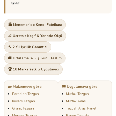
teklif
🏭 Menemen'de Kendi Fabrikası
📐 Ücretsiz Keşif & Yerinde Ölçü
🔧 2 Yıl İşçilik Garantisi
🚚 Ortalama 3-5 İş Günü Teslim
🏆 10 Marka Yetkili Uygulayıcı
🧱 Malzemeye göre
🍽️ Uygulamaya göre
Porselen Tezgah
Mutfak Tezgahı
Kuvars Tezgah
Mutfak Adası
Granit Tezgah
Tezgah Arası Panel
Mermer Tezgah
Banyo Tezgahı