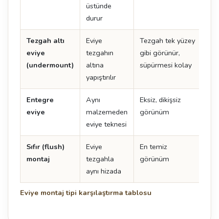
üstünde
durur
Tezgah altı
Eviye
Tezgah tek yüzey
İşçi
eviye
tezgahın
gibi görünür,
det
(undermount)
altına
süpürmesi kolay
yapıştırılır
Entegre
Aynı
Eksiz, dikişsiz
En 
eviye
malzemeden
görünüm
ma
eviye teknesi
uyg
Sıfır (flush)
Eviye
En temiz
Tol
montaj
tezgahla
görünüm
uyg
aynı hizada
kes
Eviye montaj tipi karşılaştırma tablosu