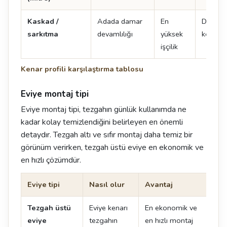
Kaskad /
Adada damar
En
Damar 
sarkıtma
devamlılığı
yüksek
kenarın
işçilik
Kenar profili karşılaştırma tablosu
Eviye montaj tipi
Eviye montaj tipi, tezgahın günlük kullanımda ne
kadar kolay temizlendiğini belirleyen en önemli
detaydır. Tezgah altı ve sıfır montaj daha temiz bir
görünüm verirken, tezgah üstü eviye en ekonomik ve
en hızlı çözümdür.
Eviye tipi
Nasıl olur
Avantaj
Dik
Tezgah üstü
Eviye kenarı
En ekonomik ve
Ken
eviye
tezgahın
en hızlı montaj
oluş