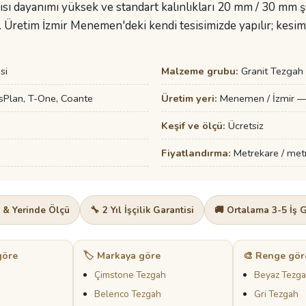
sı dayanımı yüksek ve standart kalınlıkları 20 mm / 30 mm şe
. Üretim İzmir Menemen'deki kendi tesisimizde yapılır; kesi
si
Malzeme grubu:
Granit Tezgah
sPlan, T-One, Coante
Üretim yeri:
Menemen / İzmir — 
Keşif ve ölçü:
Ücretsiz
Fiyatlandırma:
Metrekare / metre
f & Yerinde Ölçü
🔧 2 Yıl İşçilik Garantisi
🚚 Ortalama 3-5 İş 
göre
🏷️ Markaya göre
🎨 Renge gör
Çimstone Tezgah
Beyaz Tezg
Belenco Tezgah
Gri Tezgah