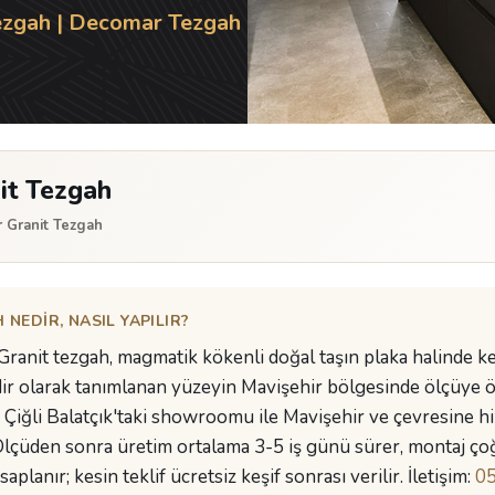
Tezgah | Decomar Tezgah
it Tezgah
r Granit Tezgah
NEDIR, NASIL YAPILIR?
 Granit tezgah, magmatik kökenli doğal taşın plaka halinde kes
ir olarak tanımlanan yüzeyin Mavişehir bölgesinde ölçüye ö
Çiğli Balatçık'taki showroomu ile Mavişehir ve çevresine hiz
 Ölçüden sonra üretim ortalama 3-5 iş günü sürer, montaj ço
planır; kesin teklif ücretsiz keşif sonrası verilir. İletişim:
05