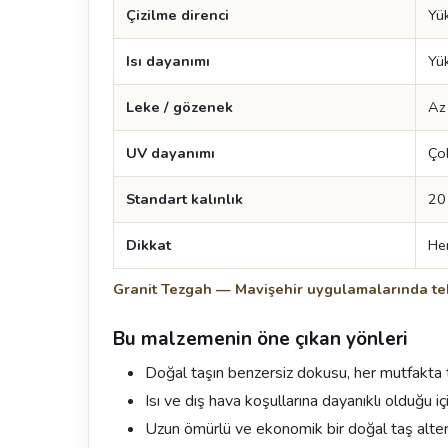
Çizilme direnci
Yü
Isı dayanımı
Yü
Leke / gözenek
Az
UV dayanımı
Ço
Standart kalınlık
20
Dikkat
Her
Granit Tezgah — Mavişehir uygulamalarında te
Bu malzemenin öne çıkan yönleri
Doğal taşın benzersiz dokusu, her mutfakta 
Isı ve dış hava koşullarına dayanıklı olduğu 
Uzun ömürlü ve ekonomik bir doğal taş altern