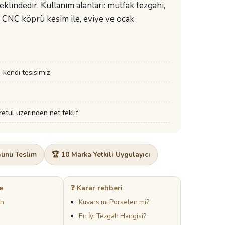
klindedir. Kullanım alanları: mutfak tezgahı,
m CNC köprü kesim ile, eviye ve ocak
kendi tesisimiz
tül üzerinden net teklif
Günü Teslim
🏆 10 Marka Yetkili Uygulayıcı
e
❓ Karar rehberi
ah
Kuvars mı Porselen mi?
En İyi Tezgah Hangisi?