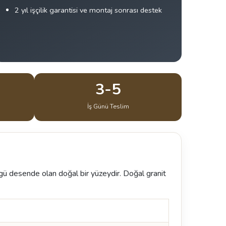
2 yıl işçilik garantisi ve montaj sonrası destek
3-5
İş Günü Teslim
zgü desende olan doğal bir yüzeydir. Doğal granit