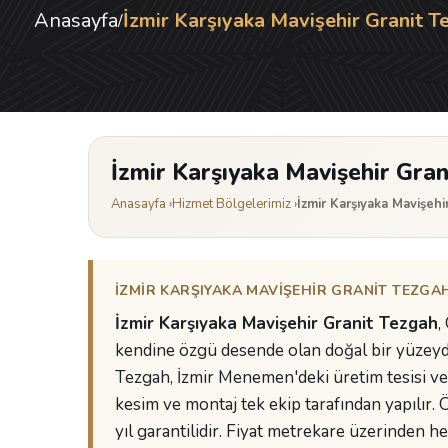
Anasayfa
İzmir Karşıyaka Mavişehir Granit 
/
İzmir Karşıyaka Mavişehir Gran
Anasayfa
›
Hizmet Bölgelerimiz
›
İzmir Karşıyaka Mavişehi
İZMIR KARŞIYAKA MAVIŞEHIR GRANIT TEZGAH 
İzmir Karşıyaka Mavişehir Granit Tezgah
,
kendine özgü desende olan doğal bir yüzeyd
Tezgah, İzmir Menemen'deki üretim tesisi ve 
kesim ve montaj tek ekip tarafından yapılır.
yıl garantilidir. Fiyat metrekare üzerinden hesa