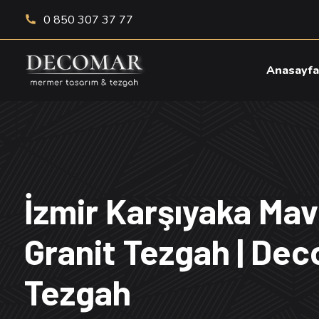
0 850 307 37 77
Anasayf
İzmir Karşıyaka Mav
Granit Tezgah | De
Tezgah