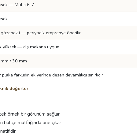
ksek — Mohs 6-7
ksek
 gözenekli — periyodik emprenye önerilir
k yüksek — dış mekana uygun
 mm / 30 mm
 plaka farklıdır, ek yerinde desen devamlılığı sınırlıdır
knik değerler
tek örnek bir görünüm sağlar
için bahçe mutfağında öne çıkar
atifidir