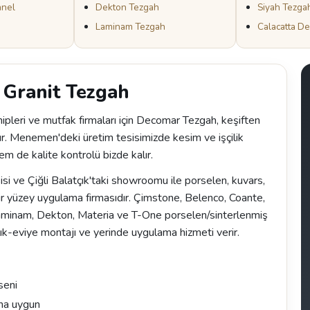
anel
Dekton Tezgah
Siyah Tezga
Laminam Tezgah
Calacatta D
 Granit Tezgah
pleri ve mutfak firmaları için Decomar Tezgah, keşiften
ür. Menemen'deki üretim tesisimizde kesim ve işçilik
em de kalite kontrolü bizde kalır.
 ve Çiğli Balatçık'taki showroomu ile porselen, kuvars,
r yüzey uygulama firmasıdır. Çimstone, Belenco, Coante,
Laminam, Dekton, Materia ve T-One porselen/sinterlenmiş
ık-eviye montajı ve yerinde uygulama hizmeti verir.
seni
na uygun