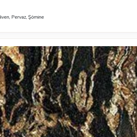
diven, Pervaz, Şömine