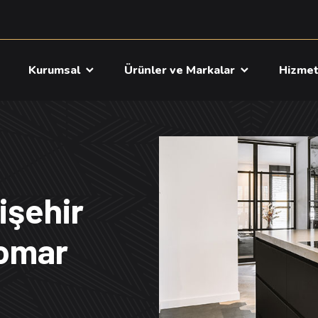
a
Kurumsal
Ürünler ve Markalar
Hizme
işehir
comar