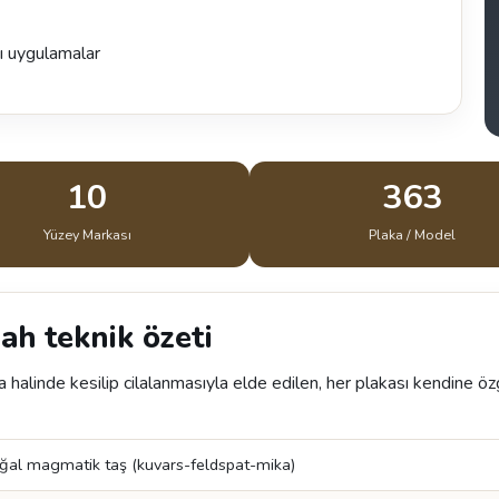
ı uygulamalar
10
363
Yüzey Markası
Plaka / Model
ah teknik özeti
 halinde kesilip cilalanmasıyla elde edilen, her plakası kendine ö
ğal magmatik taş (kuvars-feldspat-mika)