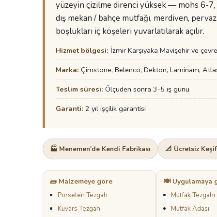
yüzeyin çizilme direnci yüksek — mohs 6-7, ı
dış mekan / bahçe mutfağı, merdiven, pervaz
boşlukları iç köşeleri yuvarlatılarak açılır.
Hizmet bölgesi:
İzmir Karşıyaka Mavişehir ve çevre
Marka:
Çimstone, Belenco, Dekton, Laminam, Atla
Teslim süresi:
Ölçüden sonra 3-5 iş günü
Garanti:
2 yıl işçilik garantisi
🏭 Menemen'de Kendi Fabrikası
📐 Ücretsiz Keşi
🧱 Malzemeye göre
🍽️ Uygulamaya 
Porselen Tezgah
Mutfak Tezgahı
Kuvars Tezgah
Mutfak Adası