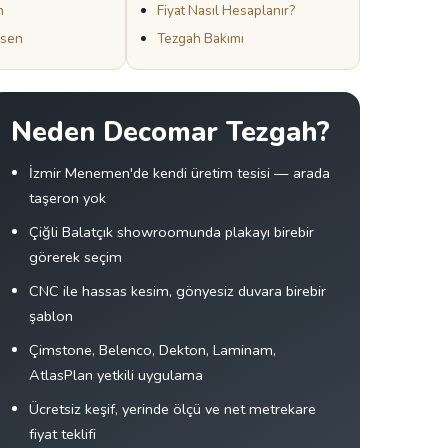
h
Fiyat Nasıl Hesaplanır?
esen
Tezgah Bakımı
Neden Decomar Tezgah?
İzmir Menemen'de kendi üretim tesisi — arada
taşeron yok
Çiğli Balatçık showroomunda plakayı birebir
görerek seçim
CNC ile hassas kesim, gönyesiz duvara birebir
şablon
Çimstone, Belenco, Dekton, Laminam,
AtlasPlan yetkili uygulama
Ücretsiz keşif, yerinde ölçü ve net metrekare
fiyat teklifi