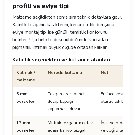
profili ve eviye tipi
Malzeme seçildikten sonra sıra teknik detaylara gelir.
Kalınlık tezgahın karakterini, kenar profili duruşunu,
eviye montaj tipi ise günlük temizlik konforunu
belirler. Üçü birlikte düşünüldüğünde sonradan
pişmanlık ihtimali büyük ölçüde ortadan kalkar.
Kalınlık seçenekleri ve kullanım alanları
Kalınlık /
Nerede kullanılır
Not
malzeme
6 mm
Tezgah arası panel,
En ince kesit. Te
porselen
dolap kapağı
olarak tek başına
kaplaması, duvar
12 mm
Mutfak tezgahı, mutfak
İnce ve modern çi
porselen
adası, banyo tezgahı
ve doğru taşıma kr