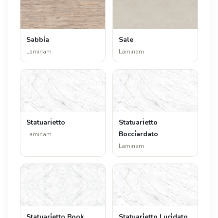
Sabbi̇a
Sale
Laminam
Laminam
Statuari̇etto
Statuari̇etto
Bocci̇ardato
Laminam
Laminam
Statuari̇etto Book
Statuari̇etto Luci̇dato