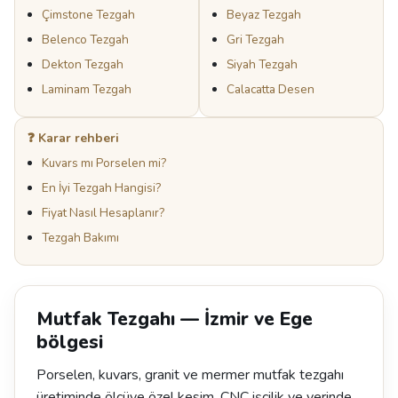
Çimstone Tezgah
Beyaz Tezgah
Belenco Tezgah
Gri Tezgah
Dekton Tezgah
Siyah Tezgah
Laminam Tezgah
Calacatta Desen
❓ Karar rehberi
Kuvars mı Porselen mi?
En İyi Tezgah Hangisi?
Fiyat Nasıl Hesaplanır?
Tezgah Bakımı
Mutfak Tezgahı — İzmir ve Ege
bölgesi
Porselen, kuvars, granit ve mermer mutfak tezgahı
üretiminde ölçüye özel kesim, CNC işçilik ve yerinde