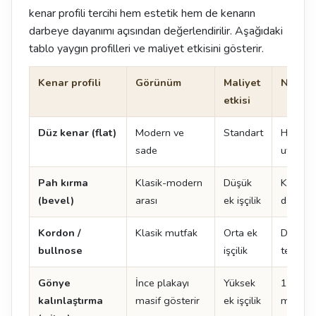
kenar profili tercihi hem estetik hem de kenarın
darbeye dayanımı açısından değerlendirilir. Aşağıdaki
tablo yaygın profilleri ve maliyet etkisini gösterir.
Kenar profili
Görünüm
Maliyet
Not
etkisi
Düz kenar (flat)
Modern ve
Standart
Her ma
sade
uygulan
Pah kırma
Klasik-modern
Düşük
Kenar 
(bevel)
arası
ek işçilik
dayanıkl
Kordon /
Klasik mutfak
Orta ek
Doğal t
bullnose
işçilik
tercih ed
Gönye
İnce plakayı
Yüksek
12 mm 
kalınlaştırma
masif gösterir
ek işçilik
mm gibi