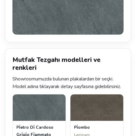
Mutfak Tezgahı modelleri ve
renkleri
Showroomumuzda bulunan plakalardan bir seçki.
Model adına tıklayarak detay sayfasına gidebilirsiniz.
Pi̇etro Di̇ Cardoso
Pi̇ombo
Gri̇gi̇o Fi̇ammato
Laminam