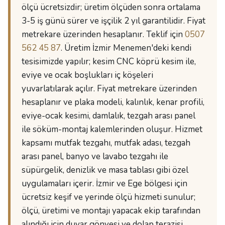
ölçü ücretsizdir; üretim ölçüden sonra ortalama
3-5 iş günü sürer ve işçilik 2 yıl garantilidir. Fiyat
metrekare üzerinden hesaplanır. Teklif için
0507
562 45 87
. Üretim İzmir Menemen'deki kendi
tesisimizde yapılır; kesim CNC köprü kesim ile,
eviye ve ocak boşlukları iç köşeleri
yuvarlatılarak açılır. Fiyat metrekare üzerinden
hesaplanır ve plaka modeli, kalınlık, kenar profili,
eviye-ocak kesimi, damlalık, tezgah arası panel
ile söküm-montaj kalemlerinden oluşur. Hizmet
kapsamı mutfak tezgahı, mutfak adası, tezgah
arası panel, banyo ve lavabo tezgahı ile
süpürgelik, denizlik ve masa tablası gibi özel
uygulamaları içerir. İzmir ve Ege bölgesi için
ücretsiz keşif ve yerinde ölçü hizmeti sunulur;
ölçü, üretimi ve montajı yapacak ekip tarafından
alındığı için duvar gönyesi ve dolap terazisi