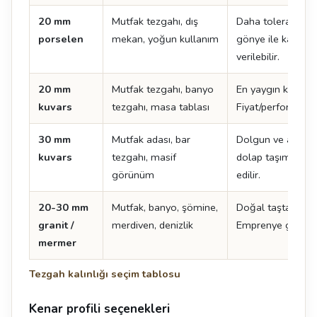
20 mm
Mutfak tezgahı, dış
Daha toleranslı k
porselen
mekan, yoğun kullanım
gönye ile kalın 
verilebilir.
20 mm
Mutfak tezgahı, banyo
En yaygın kuvars k
kuvars
tezgahı, masa tablası
Fiyat/performans 
30 mm
Mutfak adası, bar
Dolgun ve ağır bi
kuvars
tezgahı, masif
dolap taşıma kapa
görünüm
edilir.
20-30 mm
Mutfak, banyo, şömine,
Doğal taşta standa
granit /
merdiven, denizlik
Emprenye gerektir
mermer
Tezgah kalınlığı seçim tablosu
Kenar profili seçenekleri