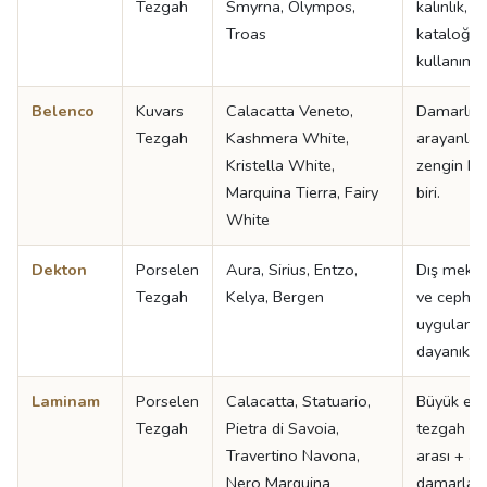
Tezgah
Smyrna, Olympos,
kalınlık, g
Troas
kataloğu,
kullanımı i
Belenco
Kuvars
Calacatta Veneto,
Damarlı k
Tezgah
Kashmera White,
arayanlar 
Kristella White,
zengin ka
Marquina Tierra, Fairy
biri.
White
Dekton
Porselen
Aura, Sirius, Entzo,
Dış meka
Tezgah
Kelya, Bergen
ve cephe
uygulamal
dayanıklı 
Laminam
Porselen
Calacatta, Statuario,
Büyük eba
Tezgah
Pietra di Savoia,
tezgah + 
Travertino Navona,
arası + ad
Nero Marquina
damarla çı