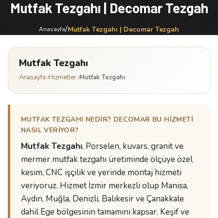
Mutfak Tezgahı | Decomar Tezgah
/
Mutfak Tezgahı | Decomar Tezgah
Anasayfa
Mutfak Tezgahı
Anasayfa
›
Hizmetler
›
Mutfak Tezgahı
MUTFAK TEZGAHI NEDIR? DECOMAR BU HIZMETI
NASIL VERIYOR?
Mutfak Tezgahı
, Porselen, kuvars, granit ve
mermer mutfak tezgahı üretiminde ölçüye özel
kesim, CNC işçilik ve yerinde montaj hizmeti
veriyoruz. Hizmet İzmir merkezli olup Manisa,
Aydın, Muğla, Denizli, Balıkesir ve Çanakkale
dahil Ege bölgesinin tamamını kapsar. Keşif ve