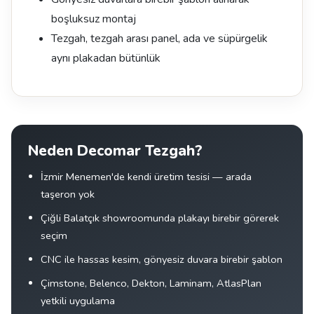
boşluksuz montaj
Tezgah, tezgah arası panel, ada ve süpürgelik
aynı plakadan bütünlük
Neden Decomar Tezgah?
İzmir Menemen'de kendi üretim tesisi — arada
taşeron yok
Çiğli Balatçık showroomunda plakayı birebir görerek
seçim
CNC ile hassas kesim, gönyesiz duvara birebir şablon
Çimstone, Belenco, Dekton, Laminam, AtlasPlan
yetkili uygulama