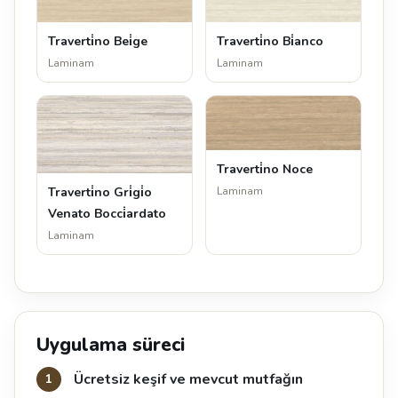
Traverti̇no Bei̇ge
Traverti̇no Bi̇anco
Laminam
Laminam
Traverti̇no Noce
Traverti̇no Gri̇gi̇o
Laminam
Venato Bocci̇ardato
Laminam
Uygulama süreci
Ücretsiz keşif ve mevcut mutfağın