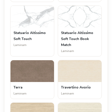
Statuari̇o Alti̇ssi̇mo
Statuari̇o Alti̇ssi̇mo
Soft Touch
Soft Touch Book
Match
Laminam
Laminam
Terra
Traverti̇no Avori̇o
Laminam
Laminam