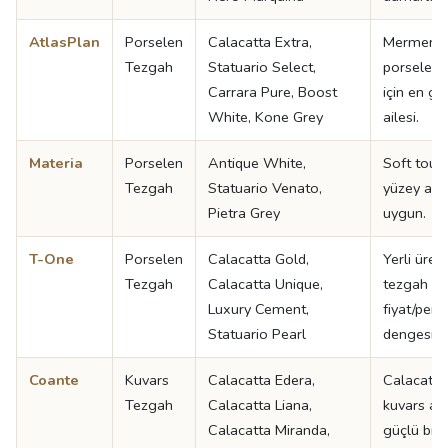
AtlasPlan
Porselen
Calacatta Extra,
Mermer g
Tezgah
Statuario Select,
porselen 
Carrara Pure, Boost
için en ge
White, Kone Grey
ailesi.
Materia
Porselen
Antique White,
Soft touch
Tezgah
Statuario Venato,
yüzey aray
Pietra Grey
uygun.
T-One
Porselen
Calacatta Gold,
Yerli üret
Tezgah
Calacatta Unique,
tezgah ara
Luxury Cement,
fiyat/per
Statuario Pearl
dengesi iy
Coante
Kuvars
Calacatta Edera,
Calacatta
Tezgah
Calacatta Liana,
kuvars ara
Calacatta Miranda,
güçlü bir 