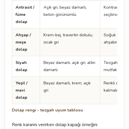
Antrasit /
Açık gri, beyaz damarlı,
Kontrast yarat
füme
beton görünümlü
seçilirse mu
dolap
Ahşap /
Krem-bej, travertin dokulu,
Soğuk beyaz 
meşe
sıcak gri
ahşabın tonu
dolap
Siyah
Beyaz damarlı, açık gri, altın
Tezgah açık s
dolap
damarlı
mutfak daha 
Yeşil /
Beyaz damarlı, krem, açık
Renkli dolapt
mavi
gri
kalmalı
dolap
Dolap rengi - tezgah uyum tablosu
Renk kararını verirken dolap kapağı örneğini