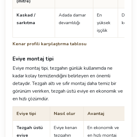
(mitre)
Kaskad /
Adada damar
En
Damar 
sarkıtma
devamlılığı
yüksek
kenarın
işçilik
Kenar profili karşılaştırma tablosu
Eviye montaj tipi
Eviye montaj tipi, tezgahın günlük kullanımda ne
kadar kolay temizlendiğini belirleyen en önemli
detaydır. Tezgah altı ve sıfır montaj daha temiz bir
görünüm verirken, tezgah üstü eviye en ekonomik ve
en hızlı çözümdür.
Eviye tipi
Nasıl olur
Avantaj
Dik
Tezgah üstü
Eviye kenarı
En ekonomik ve
Ken
eviye
tezgahın
en hızlı montaj
oluş