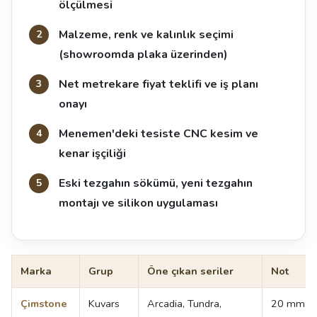
ölçülmesi
Malzeme, renk ve kalınlık seçimi
(showroomda plaka üzerinden)
Net metrekare fiyat teklifi ve iş planı
onayı
Menemen'deki tesiste CNC kesim ve
kenar işçiliği
Eski tezgahın sökümü, yeni tezgahın
montajı ve silikon uygulaması
Marka
Grup
Öne çıkan seriler
Not
Çimstone
Kuvars
Arcadia, Tundra,
20 mm v