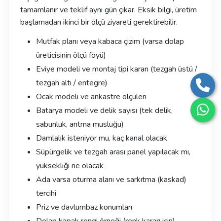
tamamlanır ve teklif aynı gün çıkar. Eksik bilgi, üretim
başlamadan ikinci bir ölçü ziyareti gerektirebilir.
Mutfak planı veya kabaca çizim (varsa dolap
üreticisinin ölçü föyü)
Eviye modeli ve montaj tipi kararı (tezgah üstü /
tezgah altı / entegre)
Ocak modeli ve ankastre ölçüleri
Batarya modeli ve delik sayısı (tek delik,
sabunluk, arıtma musluğu)
Damlalık isteniyor mu, kaç kanal olacak
Süpürgelik ve tezgah arası panel yapılacak mı,
yüksekliği ne olacak
Ada varsa oturma alanı ve sarkıtma (kaskad)
tercihi
Priz ve davlumbaz konumları
Dolap kapak rengi örneği (renk kararı için)