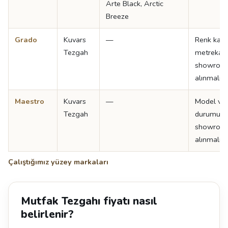
Arte Black, Arctic
Breeze
Grado
Kuvars
—
Renk kata
Tezgah
metrekare 
showroom
alınmalıdır
Maestro
Kuvars
—
Model ve 
Tezgah
durumu iç
showroom
alınmalıdır
Çalıştığımız yüzey markaları
Mutfak Tezgahı fiyatı nasıl
belirlenir?