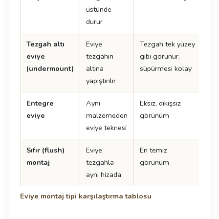
üstünde
durur
Tezgah altı
Eviye
Tezgah tek yüzey
İşçi
eviye
tezgahın
gibi görünür,
det
(undermount)
altına
süpürmesi kolay
yapıştırılır
Entegre
Aynı
Eksiz, dikişsiz
En 
eviye
malzemeden
görünüm
ma
eviye teknesi
uyg
Sıfır (flush)
Eviye
En temiz
Tol
montaj
tezgahla
görünüm
uyg
aynı hizada
kes
Eviye montaj tipi karşılaştırma tablosu