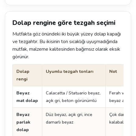
Dolap rengine göre tezgah seçimi
Mutfakta göz önündeki iki büyük yüzey dolap kapağı
ve tezgahtır. Bu ikisinin ton sıcaklığı uyuşmadığında
mutfak, malzeme kalitesinden bağımsız olarak eksik
görünür.
Dolap
Uyumlu tezgah tonları
Not
rengi
Beyaz
Calacatta / Statuario beyaz,
Ferah ve zam
mat dolap
açık gri, beton görünümlü
beyaz adada ç
Beyaz
Düz beyaz, açık gri, ince
Çok damarlı y
parlak
damarlı beyaz
kalabalık görü
dolap