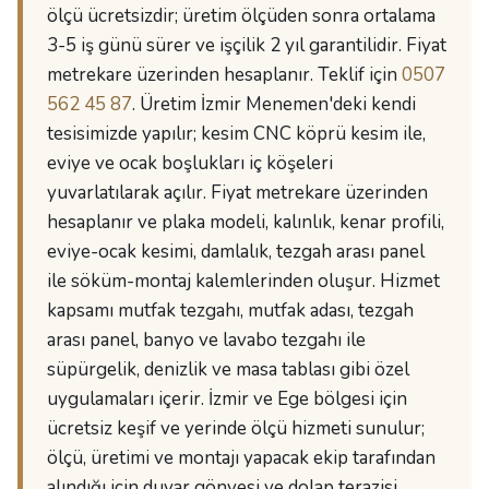
ölçü ücretsizdir; üretim ölçüden sonra ortalama
3-5 iş günü sürer ve işçilik 2 yıl garantilidir. Fiyat
metrekare üzerinden hesaplanır. Teklif için
0507
562 45 87
. Üretim İzmir Menemen'deki kendi
tesisimizde yapılır; kesim CNC köprü kesim ile,
eviye ve ocak boşlukları iç köşeleri
yuvarlatılarak açılır. Fiyat metrekare üzerinden
hesaplanır ve plaka modeli, kalınlık, kenar profili,
eviye-ocak kesimi, damlalık, tezgah arası panel
ile söküm-montaj kalemlerinden oluşur. Hizmet
kapsamı mutfak tezgahı, mutfak adası, tezgah
arası panel, banyo ve lavabo tezgahı ile
süpürgelik, denizlik ve masa tablası gibi özel
uygulamaları içerir. İzmir ve Ege bölgesi için
ücretsiz keşif ve yerinde ölçü hizmeti sunulur;
ölçü, üretimi ve montajı yapacak ekip tarafından
alındığı için duvar gönyesi ve dolap terazisi