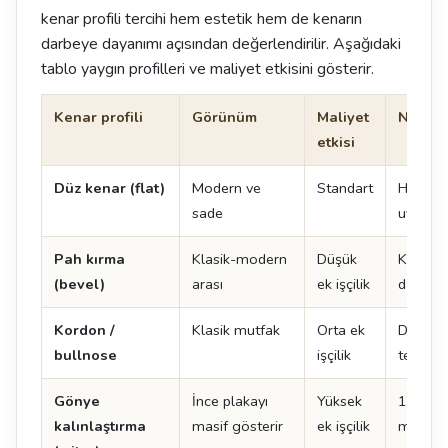
kenar profili tercihi hem estetik hem de kenarın
darbeye dayanımı açısından değerlendirilir. Aşağıdaki
tablo yaygın profilleri ve maliyet etkisini gösterir.
Kenar profili
Görünüm
Maliyet
Not
etkisi
Düz kenar (flat)
Modern ve
Standart
Her ma
sade
uygulan
Pah kırma
Klasik-modern
Düşük
Kenar 
(bevel)
arası
ek işçilik
dayanıkl
Kordon /
Klasik mutfak
Orta ek
Doğal t
bullnose
işçilik
tercih ed
Gönye
İnce plakayı
Yüksek
12 mm 
kalınlaştırma
masif gösterir
ek işçilik
mm gibi