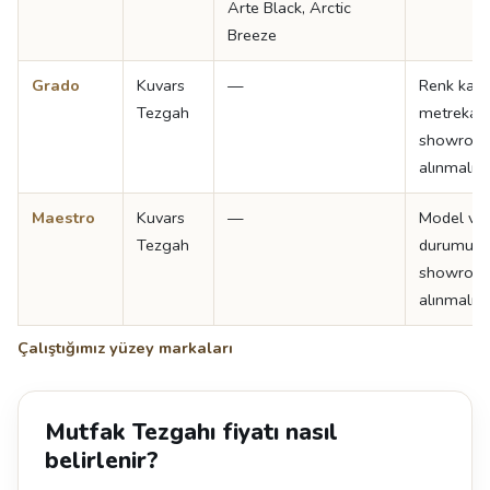
Arte Black, Arctic
Breeze
Grado
Kuvars
—
Renk kata
Tezgah
metrekare 
showroom
alınmalıdır
Maestro
Kuvars
—
Model ve 
Tezgah
durumu iç
showroom
alınmalıdır
Çalıştığımız yüzey markaları
Mutfak Tezgahı fiyatı nasıl
belirlenir?