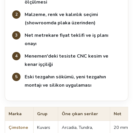
ölçülmesi
Malzeme, renk ve kalınlık seçimi
(showroomda plaka üzerinden)
Net metrekare fiyat teklifi ve iş planı
onayı
Menemen'deki tesiste CNC kesim ve
kenar işçiliği
Eski tezgahın sökümü, yeni tezgahın
montajı ve silikon uygulaması
Marka
Grup
Öne çıkan seriler
Not
Çimstone
Kuvars
Arcadia, Tundra,
20 mm v