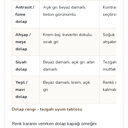
Antrasit /
Açık gri, beyaz damarlı,
Kontrast yarat
füme
beton görünümlü
seçilirse mu
dolap
Ahşap /
Krem-bej, travertin dokulu,
Soğuk beyaz 
meşe
sıcak gri
ahşabın tonu
dolap
Siyah
Beyaz damarlı, açık gri, altın
Tezgah açık s
dolap
damarlı
mutfak daha 
Yeşil /
Beyaz damarlı, krem, açık
Renkli dolapt
mavi
gri
kalmalı
dolap
Dolap rengi - tezgah uyum tablosu
Renk kararını verirken dolap kapağı örneğini