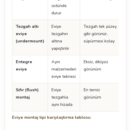
üstünde
durur
Tezgah altı
Eviye
Tezgah tek yüzey
İşçi
eviye
tezgahın
gibi görünür,
det
(undermount)
altına
süpürmesi kolay
yapıştırılır
Entegre
Aynı
Eksiz, dikişsiz
En 
eviye
malzemeden
görünüm
ma
eviye teknesi
uyg
Sıfır (flush)
Eviye
En temiz
Tol
montaj
tezgahla
görünüm
uyg
aynı hizada
kes
Eviye montaj tipi karşılaştırma tablosu