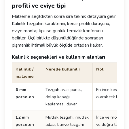
profili ve eviye tipi
Malzeme seçildikten sonra sıra teknik detaylara gelir.
Kalınlık tezgahın karakterini, kenar profili duruşunu,
eviye montaj tipi ise günlük temizlik konforunu
belirler. Üçü birlikte düşünüldüğünde sonradan
pişmanlık ihtimali büyük ölçüde ortadan kalkar.
Kalınlık seçenekleri ve kullanım alanları
Kalınlık /
Nerede kullanılır
Not
malzeme
6 mm
Tezgah arası panel,
En ince kesit. Te
porselen
dolap kapağı
olarak tek başına
kaplaması, duvar
12 mm
Mutfak tezgahı, mutfak
İnce ve modern çi
porselen
adası, banyo tezgahı
ve doğru taşıma kr