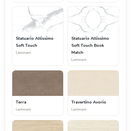
Statuari̇o Alti̇ssi̇mo
Statuari̇o Alti̇ssi̇mo
Soft Touch
Soft Touch Book
Match
Laminam
Laminam
Terra
Traverti̇no Avori̇o
Laminam
Laminam