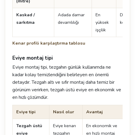
(mitre)
Kaskad /
Adada damar
En
Damar 
sarkıtma
devamlılığı
yüksek
kenarın
işçilik
Kenar profili karşılaştırma tablosu
Eviye montaj tipi
Eviye montaj tipi, tezgahın günlük kullanımda ne
kadar kolay temizlendiğini belirleyen en önemli
detaydır. Tezgah altı ve sıfır montaj daha temiz bir
görünüm verirken, tezgah üstü eviye en ekonomik ve
en hızlı çözümdür.
Eviye tipi
Nasıl olur
Avantaj
Dik
Tezgah üstü
Eviye kenarı
En ekonomik ve
Ken
eviye
tezgahın
en hızlı montaj
oluş