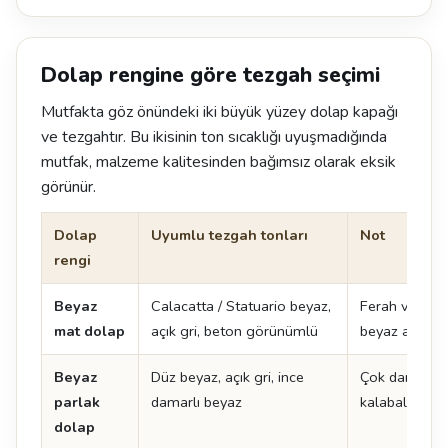
Dolap rengine göre tezgah seçimi
Mutfakta göz önündeki iki büyük yüzey dolap kapağı
ve tezgahtır. Bu ikisinin ton sıcaklığı uyuşmadığında
mutfak, malzeme kalitesinden bağımsız olarak eksik
görünür.
Dolap
Uyumlu tezgah tonları
Not
rengi
Beyaz
Calacatta / Statuario beyaz,
Ferah ve zam
mat dolap
açık gri, beton görünümlü
beyaz adada ç
Beyaz
Düz beyaz, açık gri, ince
Çok damarlı y
parlak
damarlı beyaz
kalabalık görü
dolap