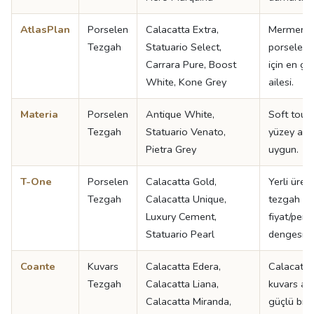
AtlasPlan
Porselen
Calacatta Extra,
Mermer g
Tezgah
Statuario Select,
porselen 
Carrara Pure, Boost
için en ge
White, Kone Grey
ailesi.
Materia
Porselen
Antique White,
Soft touch
Tezgah
Statuario Venato,
yüzey aray
Pietra Grey
uygun.
T-One
Porselen
Calacatta Gold,
Yerli üret
Tezgah
Calacatta Unique,
tezgah ara
Luxury Cement,
fiyat/per
Statuario Pearl
dengesi iy
Coante
Kuvars
Calacatta Edera,
Calacatta
Tezgah
Calacatta Liana,
kuvars ara
Calacatta Miranda,
güçlü bir 