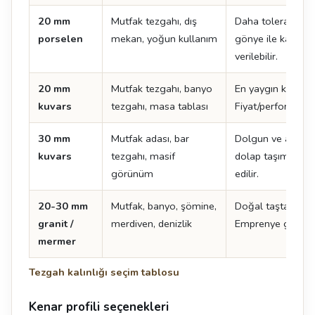
20 mm
Mutfak tezgahı, dış
Daha toleranslı k
porselen
mekan, yoğun kullanım
gönye ile kalın 
verilebilir.
20 mm
Mutfak tezgahı, banyo
En yaygın kuvars k
kuvars
tezgahı, masa tablası
Fiyat/performans 
30 mm
Mutfak adası, bar
Dolgun ve ağır bi
kuvars
tezgahı, masif
dolap taşıma kapa
görünüm
edilir.
20-30 mm
Mutfak, banyo, şömine,
Doğal taşta standa
granit /
merdiven, denizlik
Emprenye gerektir
mermer
Tezgah kalınlığı seçim tablosu
Kenar profili seçenekleri