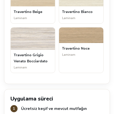
Traverti̇no Bei̇ge
Traverti̇no Bi̇anco
Laminam
Laminam
Traverti̇no Noce
Traverti̇no Gri̇gi̇o
Laminam
Venato Bocci̇ardato
Laminam
Uygulama süreci
Ücretsiz keşif ve mevcut mutfağın