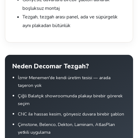
boşluksuz montaj
Tezgah, tezgah arası panel, ada ve süpürgelik
aynı plakadan bütünlük
Neden Decomar Tezgah?
İzmir Menemen'de kendi üretim tesisi — arada
taşeron yok
Çiğli Balatçık showroomunda plakayı birebir görerek
seçim
CNC ile hassas kesim, gönyesiz duvara birebir şablon
Çimstone, Belenco, Dekton, Laminam, AtlasPlan
yetkili uygulama