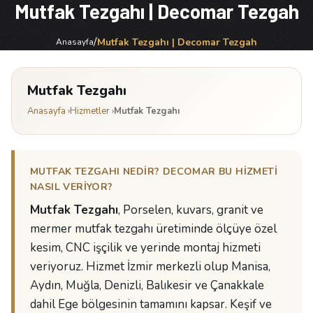
Mutfak Tezgahı | Decomar Tezgah
/
Mutfak Tezgahı | Decomar Tezgah
Anasayfa
Mutfak Tezgahı
Anasayfa
›
Hizmetler
›
Mutfak Tezgahı
MUTFAK TEZGAHI NEDIR? DECOMAR BU HIZMETI
NASIL VERIYOR?
Mutfak Tezgahı
, Porselen, kuvars, granit ve
mermer mutfak tezgahı üretiminde ölçüye özel
kesim, CNC işçilik ve yerinde montaj hizmeti
veriyoruz. Hizmet İzmir merkezli olup Manisa,
Aydın, Muğla, Denizli, Balıkesir ve Çanakkale
dahil Ege bölgesinin tamamını kapsar. Keşif ve