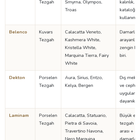
Tezgah
Smyrna, Olympos,
kalınlık, g
Troas
kataloğu,
kullanımı i
Belenco
Kuvars
Calacatta Veneto,
Damarlı k
Tezgah
Kashmera White,
arayanlar 
Kristella White,
zengin ka
Marquina Tierra, Fairy
biri.
White
Dekton
Porselen
Aura, Sirius, Entzo,
Dış meka
Tezgah
Kelya, Bergen
ve cephe
uygulamal
dayanıklı 
Laminam
Porselen
Calacatta, Statuario,
Büyük eba
Tezgah
Pietra di Savoia,
tezgah + 
Travertino Navona,
arası + ad
Nero Marquina
damarla çı