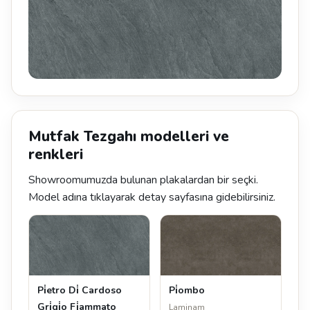
Mutfak Tezgahı modelleri ve
renkleri
Showroomumuzda bulunan plakalardan bir seçki.
Model adına tıklayarak detay sayfasına gidebilirsiniz.
Pi̇etro Di̇ Cardoso
Pi̇ombo
Gri̇gi̇o Fi̇ammato
Laminam