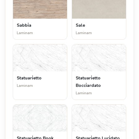
Sabbi̇a
Sale
Laminam
Laminam
Statuari̇etto
Statuari̇etto
Bocci̇ardato
Laminam
Laminam
Statuari̇etto Book
Statuari̇etto Luci̇dato