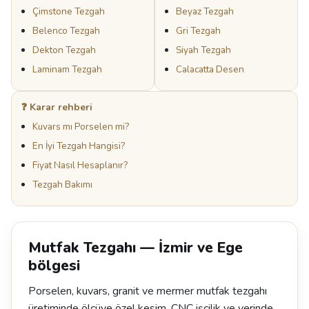
Çimstone Tezgah
Beyaz Tezgah
Belenco Tezgah
Gri Tezgah
Dekton Tezgah
Siyah Tezgah
Laminam Tezgah
Calacatta Desen
❓ Karar rehberi
Kuvars mı Porselen mi?
En İyi Tezgah Hangisi?
Fiyat Nasıl Hesaplanır?
Tezgah Bakımı
Mutfak Tezgahı — İzmir ve Ege
bölgesi
Porselen, kuvars, granit ve mermer mutfak tezgahı
üretiminde ölçüye özel kesim, CNC işçilik ve yerinde