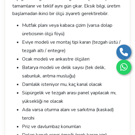
tamamlanır ve teklif aynı gün çıkar. Eksik bilgi, üretim
başlamadan ikinci bir ölçü ziyareti gerektirebilir.
Mutfak planı veya kabaca çizim (varsa dolap
üreticisinin ölçü föyü)
Eviye modeli ve montaj tipi kararı (tezgah üstü /
tezgah altı / entegre)
Ocak modeli ve ankastre ölçüleri
Batarya modeli ve delik sayısı (tek delik,
sabunluk, arıtma musluğu)
Damlalık isteniyor mu, kaç kanal olacak
Süpürgelik ve tezgah arası panel yapılacak mı,
yüksekliği ne olacak
Ada varsa oturma alanı ve sarkıtma (kaskad)
tercihi
Priz ve davlumbaz konumları
Dolap kapak rengi örneği (renk kararı için)