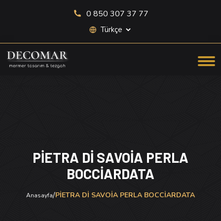
0 850 307 37 77
Site dili seçimi
PİETRA Dİ SAVOİA PERLA
BOCCİARDATA
/
PİETRA Dİ SAVOİA PERLA BOCCİARDATA
Anasayfa