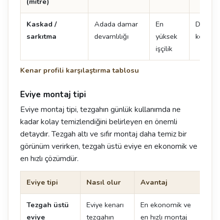
(mitre)
Kaskad /
Adada damar
En
Damar 
sarkıtma
devamlılığı
yüksek
kenarın
işçilik
Kenar profili karşılaştırma tablosu
Eviye montaj tipi
Eviye montaj tipi, tezgahın günlük kullanımda ne
kadar kolay temizlendiğini belirleyen en önemli
detaydır. Tezgah altı ve sıfır montaj daha temiz bir
görünüm verirken, tezgah üstü eviye en ekonomik ve
en hızlı çözümdür.
Eviye tipi
Nasıl olur
Avantaj
Dik
Tezgah üstü
Eviye kenarı
En ekonomik ve
Ken
eviye
tezgahın
en hızlı montaj
oluş