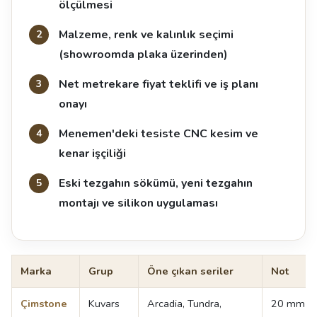
ölçülmesi
Malzeme, renk ve kalınlık seçimi
(showroomda plaka üzerinden)
Net metrekare fiyat teklifi ve iş planı
onayı
Menemen'deki tesiste CNC kesim ve
kenar işçiliği
Eski tezgahın sökümü, yeni tezgahın
montajı ve silikon uygulaması
Marka
Grup
Öne çıkan seriler
Not
Çimstone
Kuvars
Arcadia, Tundra,
20 mm v