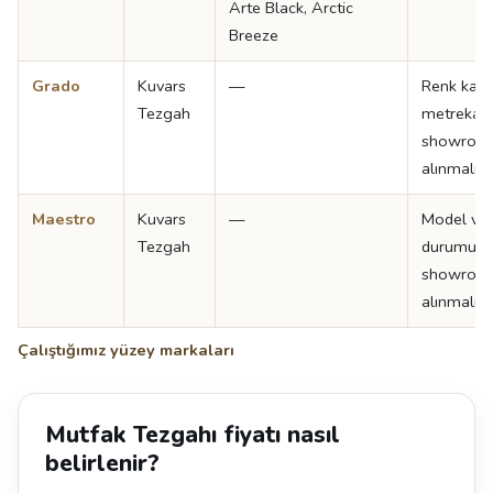
Arte Black, Arctic
Breeze
Grado
Kuvars
—
Renk kata
Tezgah
metrekare 
showroom
alınmalıdır
Maestro
Kuvars
—
Model ve 
Tezgah
durumu iç
showroom
alınmalıdır
Çalıştığımız yüzey markaları
Mutfak Tezgahı fiyatı nasıl
belirlenir?