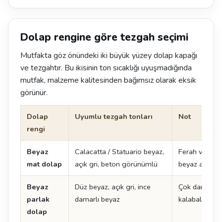
Dolap rengine göre tezgah seçimi
Mutfakta göz önündeki iki büyük yüzey dolap kapağı
ve tezgahtır. Bu ikisinin ton sıcaklığı uyuşmadığında
mutfak, malzeme kalitesinden bağımsız olarak eksik
görünür.
Dolap
Uyumlu tezgah tonları
Not
rengi
Beyaz
Calacatta / Statuario beyaz,
Ferah ve zam
mat dolap
açık gri, beton görünümlü
beyaz adada ç
Beyaz
Düz beyaz, açık gri, ince
Çok damarlı y
parlak
damarlı beyaz
kalabalık görü
dolap