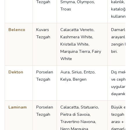
Tezgah
Smyrna, Olympos,
kalınlık, g
Troas
kataloğu,
kullanımı i
Belenco
Kuvars
Calacatta Veneto,
Damarlı k
Tezgah
Kashmera White,
arayanlar 
Kristella White,
zengin ka
Marquina Tierra, Fairy
biri.
White
Dekton
Porselen
Aura, Sirius, Entzo,
Dış meka
Tezgah
Kelya, Bergen
ve cephe
uygulamal
dayanıklı 
Laminam
Porselen
Calacatta, Statuario,
Büyük eba
Tezgah
Pietra di Savoia,
tezgah + 
Travertino Navona,
arası + ad
Nero Marquina
damarla çı