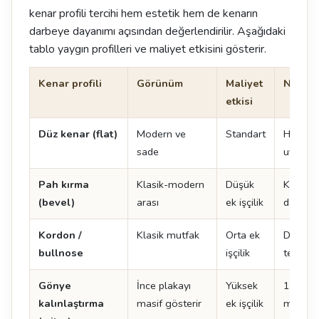
kenar profili tercihi hem estetik hem de kenarın
darbeye dayanımı açısından değerlendirilir. Aşağıdaki
tablo yaygın profilleri ve maliyet etkisini gösterir.
Kenar profili
Görünüm
Maliyet
Not
etkisi
Düz kenar (flat)
Modern ve
Standart
Her ma
sade
uygulan
Pah kırma
Klasik-modern
Düşük
Kenar 
(bevel)
arası
ek işçilik
dayanıkl
Kordon /
Klasik mutfak
Orta ek
Doğal t
bullnose
işçilik
tercih ed
Gönye
İnce plakayı
Yüksek
12 mm 
kalınlaştırma
masif gösterir
ek işçilik
mm gibi