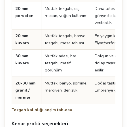
20 mm
Mutfak tezgahı, dış
Daha toleranslı k
porselen
mekan, yoğun kullanım
gönye ile kalın 
verilebilir.
20 mm
Mutfak tezgahı, banyo
En yaygın kuvars k
kuvars
tezgahı, masa tablası
Fiyat/performans 
30 mm
Mutfak adası, bar
Dolgun ve ağır bi
kuvars
tezgahı, masif
dolap taşıma kapa
görünüm
edilir.
20-30 mm
Mutfak, banyo, şömine,
Doğal taşta standa
granit /
merdiven, denizlik
Emprenye gerektir
mermer
Tezgah kalınlığı seçim tablosu
Kenar profili seçenekleri