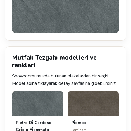
Mutfak Tezgahı modelleri ve
renkleri
Showroomumuzda bulunan plakalardan bir seçki.
Model adına tıklayarak detay sayfasına gidebilirsiniz.
Pi̇etro Di̇ Cardoso
Pi̇ombo
Gri̇gi̇o Fi̇ammato
Laminam