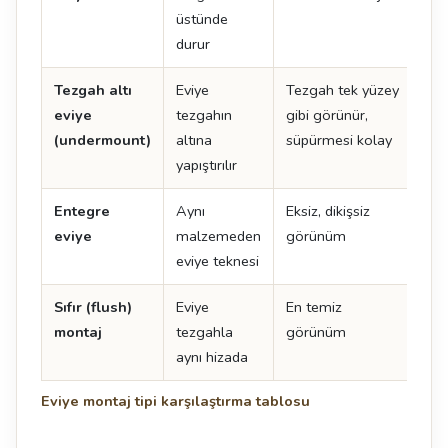
üstünde
durur
Tezgah altı
Eviye
Tezgah tek yüzey
İşçi
eviye
tezgahın
gibi görünür,
det
(undermount)
altına
süpürmesi kolay
yapıştırılır
Entegre
Aynı
Eksiz, dikişsiz
En 
eviye
malzemeden
görünüm
ma
eviye teknesi
uyg
Sıfır (flush)
Eviye
En temiz
Tol
montaj
tezgahla
görünüm
uyg
aynı hizada
kes
Eviye montaj tipi karşılaştırma tablosu