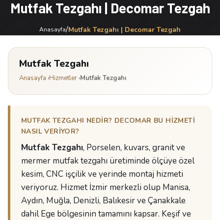
Mutfak Tezgahı | Decomar Tezgah
/
Mutfak Tezgahı | Decomar Tezgah
Anasayfa
Mutfak Tezgahı
Anasayfa
›
Hizmetler
›
Mutfak Tezgahı
MUTFAK TEZGAHI NEDIR? DECOMAR BU HIZMETI
NASIL VERIYOR?
Mutfak Tezgahı
, Porselen, kuvars, granit ve
mermer mutfak tezgahı üretiminde ölçüye özel
kesim, CNC işçilik ve yerinde montaj hizmeti
veriyoruz. Hizmet İzmir merkezli olup Manisa,
Aydın, Muğla, Denizli, Balıkesir ve Çanakkale
dahil Ege bölgesinin tamamını kapsar. Keşif ve