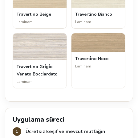
Traverti̇no Bei̇ge
Traverti̇no Bi̇anco
Laminam
Laminam
Traverti̇no Noce
Traverti̇no Gri̇gi̇o
Laminam
Venato Bocci̇ardato
Laminam
Uygulama süreci
Ücretsiz keşif ve mevcut mutfağın