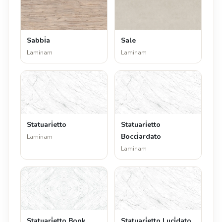
Sabbi̇a
Sale
Laminam
Laminam
Statuari̇etto
Statuari̇etto
Bocci̇ardato
Laminam
Laminam
Statuari̇etto Book
Statuari̇etto Luci̇dato