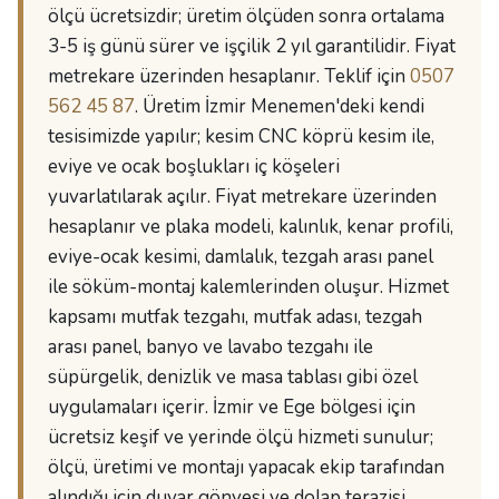
ölçü ücretsizdir; üretim ölçüden sonra ortalama
3-5 iş günü sürer ve işçilik 2 yıl garantilidir. Fiyat
metrekare üzerinden hesaplanır. Teklif için
0507
562 45 87
. Üretim İzmir Menemen'deki kendi
tesisimizde yapılır; kesim CNC köprü kesim ile,
eviye ve ocak boşlukları iç köşeleri
yuvarlatılarak açılır. Fiyat metrekare üzerinden
hesaplanır ve plaka modeli, kalınlık, kenar profili,
eviye-ocak kesimi, damlalık, tezgah arası panel
ile söküm-montaj kalemlerinden oluşur. Hizmet
kapsamı mutfak tezgahı, mutfak adası, tezgah
arası panel, banyo ve lavabo tezgahı ile
süpürgelik, denizlik ve masa tablası gibi özel
uygulamaları içerir. İzmir ve Ege bölgesi için
ücretsiz keşif ve yerinde ölçü hizmeti sunulur;
ölçü, üretimi ve montajı yapacak ekip tarafından
alındığı için duvar gönyesi ve dolap terazisi