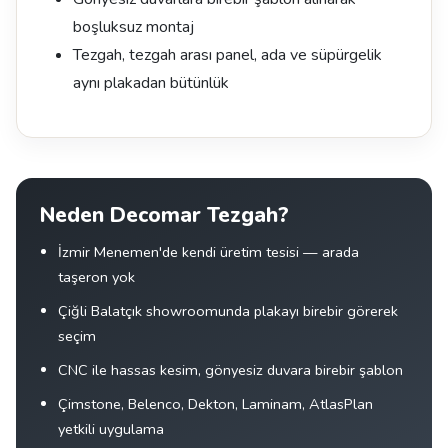
boşluksuz montaj
Tezgah, tezgah arası panel, ada ve süpürgelik
aynı plakadan bütünlük
Neden Decomar Tezgah?
İzmir Menemen'de kendi üretim tesisi — arada
taşeron yok
Çiğli Balatçık showroomunda plakayı birebir görerek
seçim
CNC ile hassas kesim, gönyesiz duvara birebir şablon
Çimstone, Belenco, Dekton, Laminam, AtlasPlan
yetkili uygulama