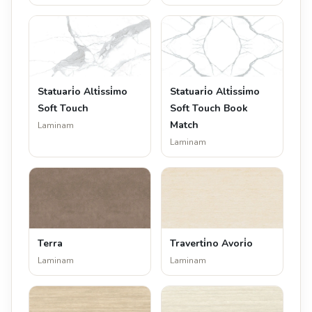
Statuari̇o Alti̇ssi̇mo
Statuari̇o Alti̇ssi̇mo
Soft Touch
Soft Touch Book
Match
Laminam
Laminam
Terra
Traverti̇no Avori̇o
Laminam
Laminam