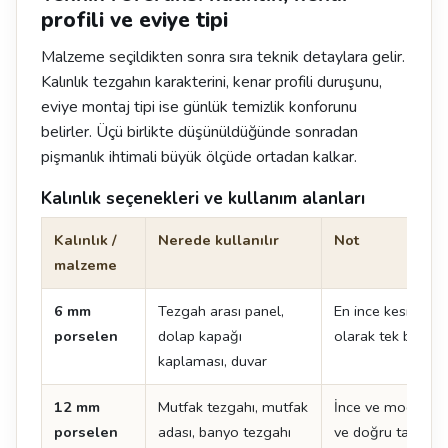
profili ve eviye tipi
Malzeme seçildikten sonra sıra teknik detaylara gelir.
Kalınlık tezgahın karakterini, kenar profili duruşunu,
eviye montaj tipi ise günlük temizlik konforunu
belirler. Üçü birlikte düşünüldüğünde sonradan
pişmanlık ihtimali büyük ölçüde ortadan kalkar.
Kalınlık seçenekleri ve kullanım alanları
Kalınlık /
Nerede kullanılır
Not
malzeme
6 mm
Tezgah arası panel,
En ince kesit. Te
porselen
dolap kapağı
olarak tek başına
kaplaması, duvar
12 mm
Mutfak tezgahı, mutfak
İnce ve modern çi
porselen
adası, banyo tezgahı
ve doğru taşıma kr