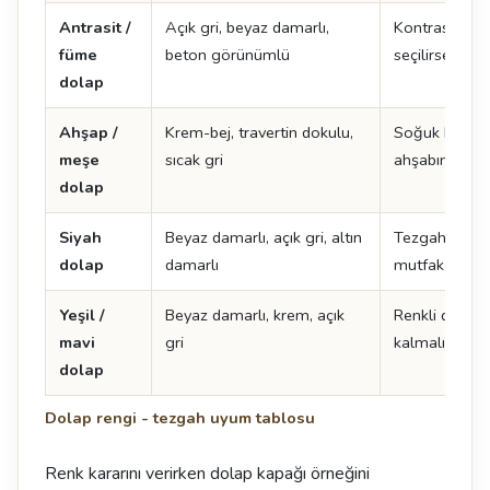
Antrasit /
Açık gri, beyaz damarlı,
Kontrast yarat
füme
beton görünümlü
seçilirse mu
dolap
Ahşap /
Krem-bej, travertin dokulu,
Soğuk beyaz 
meşe
sıcak gri
ahşabın tonu
dolap
Siyah
Beyaz damarlı, açık gri, altın
Tezgah açık s
dolap
damarlı
mutfak daha 
Yeşil /
Beyaz damarlı, krem, açık
Renkli dolapt
mavi
gri
kalmalı
dolap
Dolap rengi - tezgah uyum tablosu
Renk kararını verirken dolap kapağı örneğini