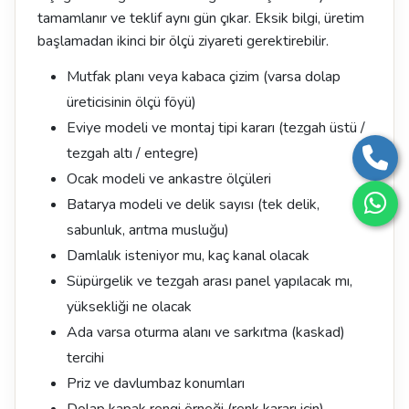
tamamlanır ve teklif aynı gün çıkar. Eksik bilgi, üretim
başlamadan ikinci bir ölçü ziyareti gerektirebilir.
Mutfak planı veya kabaca çizim (varsa dolap
üreticisinin ölçü föyü)
Eviye modeli ve montaj tipi kararı (tezgah üstü /
tezgah altı / entegre)
Ocak modeli ve ankastre ölçüleri
Batarya modeli ve delik sayısı (tek delik,
sabunluk, arıtma musluğu)
Damlalık isteniyor mu, kaç kanal olacak
Süpürgelik ve tezgah arası panel yapılacak mı,
yüksekliği ne olacak
Ada varsa oturma alanı ve sarkıtma (kaskad)
tercihi
Priz ve davlumbaz konumları
Dolap kapak rengi örneği (renk kararı için)