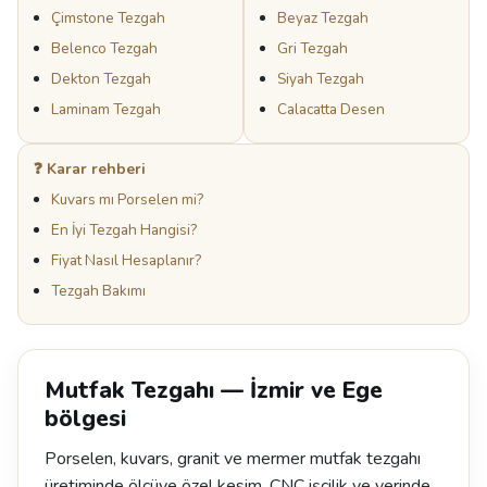
Çimstone Tezgah
Beyaz Tezgah
Belenco Tezgah
Gri Tezgah
Dekton Tezgah
Siyah Tezgah
Laminam Tezgah
Calacatta Desen
❓ Karar rehberi
Kuvars mı Porselen mi?
En İyi Tezgah Hangisi?
Fiyat Nasıl Hesaplanır?
Tezgah Bakımı
Mutfak Tezgahı — İzmir ve Ege
bölgesi
Porselen, kuvars, granit ve mermer mutfak tezgahı
üretiminde ölçüye özel kesim, CNC işçilik ve yerinde