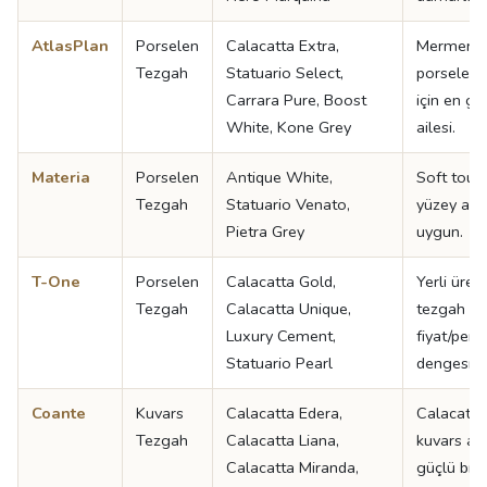
AtlasPlan
Porselen
Calacatta Extra,
Mermer g
Tezgah
Statuario Select,
porselen 
Carrara Pure, Boost
için en ge
White, Kone Grey
ailesi.
Materia
Porselen
Antique White,
Soft touch
Tezgah
Statuario Venato,
yüzey aray
Pietra Grey
uygun.
T-One
Porselen
Calacatta Gold,
Yerli üret
Tezgah
Calacatta Unique,
tezgah ara
Luxury Cement,
fiyat/per
Statuario Pearl
dengesi iy
Coante
Kuvars
Calacatta Edera,
Calacatta
Tezgah
Calacatta Liana,
kuvars ara
Calacatta Miranda,
güçlü bir 